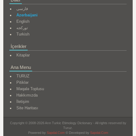
فارسی
Azerbaijani
English
تورکجه
Turkish
İçerikler
Kitaplar
Ana Menu
TURUZ
Pitiklər
Məqalə Toplusu
Hakkımızda
İletişim
Site Haritası
Copyright © 2008-2026 Arın Turkic Etimology Dictionary - All rights reserved by
Turuz.
Powered by
Sapdal.Com
© Developed by
Sapdal.Com