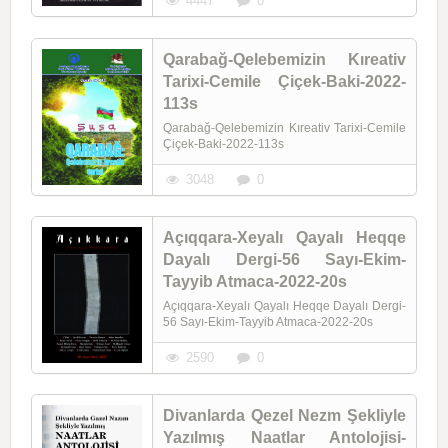
4447
0
Qarabağ-Qelebemizin Kıreativ
Tarixi-Cemile Çiçek-Baki-2022-
113s
Qarabağ-Qelebemizin Kıreativ Tarixi-Cemile
Çiçek-Baki-2022-113s
3048
0
Açıqqara-Xeyalı Qayalı Heqqe
Dayalı Dergi-56 Sayı-Ekim-
Tayyib Atmaca-2022-20s
Açıqqara-Xeyalı Qayalı Heqqe Dayalı Dergi-
56 Sayı-Ekim-Tayyib Atmaca-2022-20s
2590
0
Divanlarda Qezel Nezm Şekliyle
Yazılmış Naatlar Antolojisi-