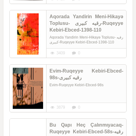
Aqorada Yandirin Meni-Hikayə
Toplusu- رقیه کبیری-Ruqeyye
Kebiri-Ebced-1398-110
Aqorada Yandirin Meni-Hikayə Toplusu- رقیه
کبیری-Ruqeyye Kebiri-Ebced-1398-110
3409
0
Evim-Ruqeyye Kebiri-Ebced-
98s-رقیه کبیری
Evim-Ruqeyye Kebiri-Ebced-98s
3879
0
Bu Qapı Heç Çalınmıyacaq-
Ruqeyye Kebiri-Ebced-58s-رقیه