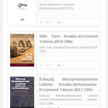
Şems-Qeybname-Neriman
Ebdülrehmanlı-2022-552s
2900
0
Nilin Tanrı Kıralları-Ercümend
Yıldırım-2019-198s
Nilin Tanrı Kıralları-Ercümend Yıldırım-2019-
198s
5814
0
Eskiçağ Mezopotamyasında
Liderler Kırallar-Qehremanlar-
Ercümend Yıldırım-2017-199s
Eskiçağ Mezopotamyasında Liderler
Kırallar-Qehremanlar-Ercümend Yıldırım-
2017-199s