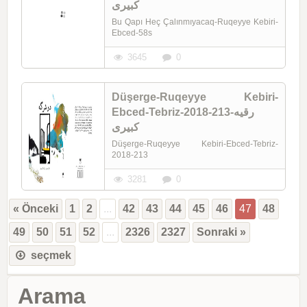
کبیری
Bu Qapı Heç Çalınmıyacaq-Ruqeyye Kebiri-
Ebced-58s
3645
0
Düşerge-Ruqeyye Kebiri-
Ebced-Tebriz-2018-213-رقیه
کبیری
Düşerge-Ruqeyye Kebiri-Ebced-Tebriz-
2018-213
3281
0
« Önceki
1
2
...
42
43
44
45
46
47
48
49
50
51
52
...
2326
2327
Sonraki »
seçmek
Arama