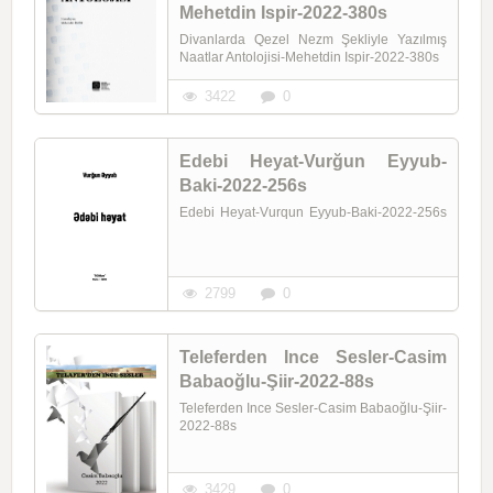
Mehetdin Ispir-2022-380s
Divanlarda Qezel Nezm Şekliyle Yazılmış
Naatlar Antolojisi-Mehetdin Ispir-2022-380s
3422
0
Edebi Heyat-Vurğun Eyyub-
Baki-2022-256s
Edebi Heyat-Vurqun Eyyub-Baki-2022-256s
2799
0
Teleferden Ince Sesler-Casim
Babaoğlu-Şiir-2022-88s
Teleferden Ince Sesler-Casim Babaoğlu-Şiir-
2022-88s
3429
0