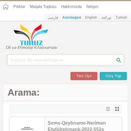
Pitiklər
Məqalə Toplusu
Hakkımızda
İletişim
فارسی
Azerbaijani
English
تورکجه
Turkish
Yeni Üye
Giriş Yap
Arama:
Şems-Qeybname-Neriman
Ebdülrehmanlı-2022-552s