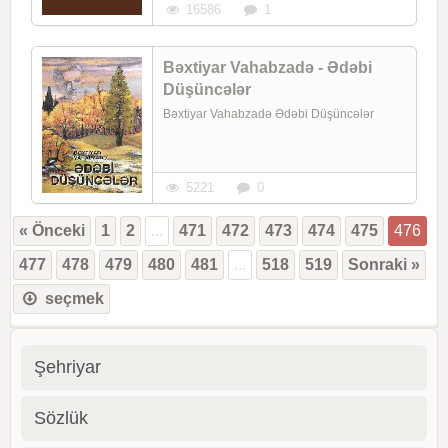
16586
1
Bəxtiyar Vahabzadə - Ədəbi
Düşüncələr
Bəxtiyar Vahabzadə Ədəbi Düşüncələr
5221
0
« Önceki
1
2
...
471
472
473
474
475
476
477
478
479
480
481
...
518
519
Sonraki »
seçmek
Şehriyar
Sözlük