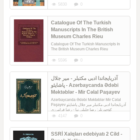
5830
0
Catalogue Of The Turkish
Manuscripts In The British
Museum Charles Rieu
Catalogue Of The Turkish Manuscripts In
The British Museum Charles Rieu
5596
0
آذربایجاندا ادبی مکتبلر - میر جلال
پاشایئو - Azərbaycanda Ədəbi
Məktəblər - Mir Cəlal Paşayev
Azərbaycanda Ədəbi Məktəblər Mir Cəlal
Paşayev آذربایجاندا ادبی مکتبلر میر جلال پاشایئو
کؤچورنلر: رضا جلیلی نیا - رعنا فرامرزی
4147
0
SSRİ Xalqları edebiyatı 2 Cild -