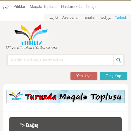
Pitiklər
Məqalə Toplusu
Hakkımızda
İletişim
فارسی
Azerbaijani
English
تورکجه
Turkish
Yeni Üye
Giriş Yap
"> Bağış