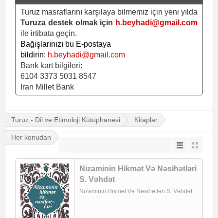
Turuz masraflarını karşılaya bilmemiz için yeni yılda
Turuza destek olmak için
h.beyhadi@gmail.com
ile irtibata geçin.
Bağışlarınızı bu E-postaya
bildirin:
h.beyhadi@gmail.com
Bank kart bilgileri:
6104 3373 5031 8547
Iran Millet Bank
Turuz - Dil ve Etimoloji Kütüphanesi
Kitaplar
Her konudan
Nizaminin Hikmət Və Nəsihətləri
S. Vəhdət
Nizaminin Hikmət Və Nəsihətləri S. Vəhdət