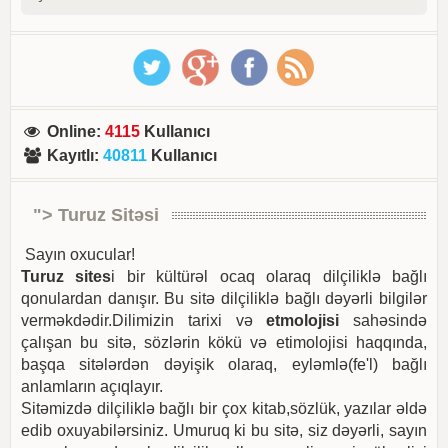
Online
:
4115
Kullanıcı
Kayıtlı
:
40811
Kullanıcı
"> Turuz Sitəsi
Sayın oxucular!
Turuz sites
i bir kültürəl ocaq olaraq dilçiliklə bağlı
qonulardan danışır. Bu sitə dilçiliklə bağlı dəyərli bilgilər
verməkdədir.Dilimizin tarixi və
etmolojisi
sahəsində
çalışan bu sitə, sözlərin kökü və etimolojisi haqqında,
başqa sitələrdən dəyişik olaraq, eyləmlə(fe'l) bağlı
anlamların açıqlayır.
Sitəmizdə dilçiliklə bağlı bir çox kitab,sözlük, yazılar əldə
edib oxuyabilərsiniz. Umuruq ki bu sitə, siz dəyərli, sayın