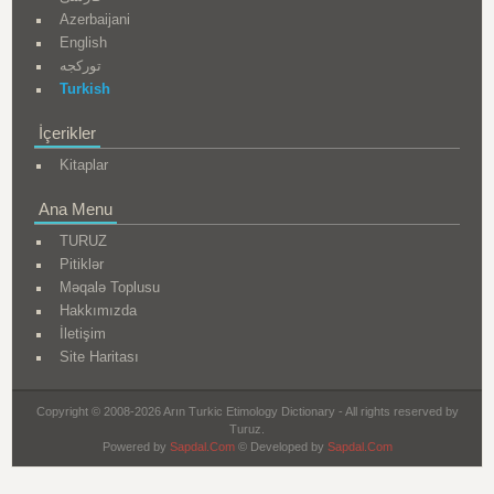
Azerbaijani
English
تورکجه
Turkish
İçerikler
Kitaplar
Ana Menu
TURUZ
Pitiklər
Məqalə Toplusu
Hakkımızda
İletişim
Site Haritası
Copyright © 2008-2026 Arın Turkic Etimology Dictionary - All rights reserved by
Turuz.
Powered by
Sapdal.Com
© Developed by
Sapdal.Com