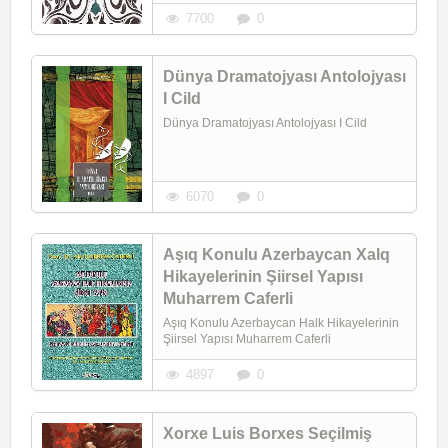
7700
0
Dünya Dramatojyası Antolojyası
I Cild
Dünya Dramatojyası Antolojyası I Cild
6070
0
Aşıq Konulu Azerbaycan Xalq
Hikayelerinin Şiirsel Yapısı
Muharrem Caferli
Aşıq Konulu Azerbaycan Halk Hikayelerinin
Şiirsel Yapısı Muharrem Caferli
4897
0
Xorxe Luis Borxes Seçilmiş