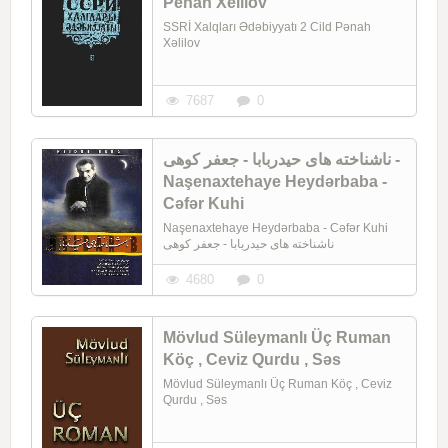
Penah Xelilov
SSRİ Xalqları Ədəbiyyatı 2 Cild Pənah
Xəlilov
7687
0
ناشناخته های حیدربابا - جعفر کوهی -
Naşenaxtehaye Heydərbaba -
Cəfər Kuhi
Naşenaxtehaye Heydərbaba - Cəfər Kuhi
ناشناخته های حیدربابا - جعفر کوهی
4680
0
Mövlud Süleymanlı Üç Ruman
Köç , Ceviz Qurdu , Səs
Mövlud Süleymanlı Üç Ruman Köç , Ceviz
Qurdu , Səs