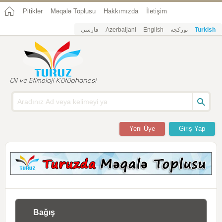
Pitiklər
Məqalə Toplusu
Hakkımızda
İletişim
فارسی
Azerbaijani
English
تورکجه
Turkish
Yeni Üye
Giriş Yap
Bağış