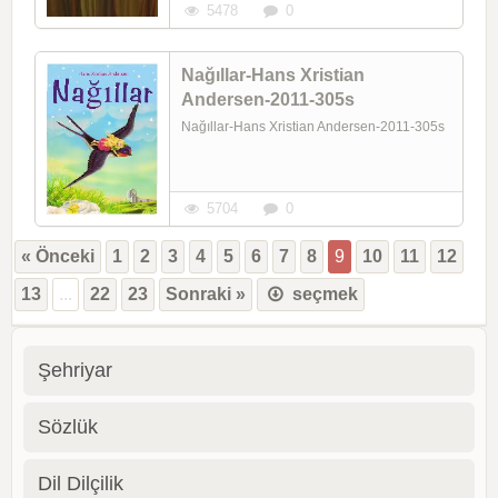
5478
0
Nağıllar-Hans Xristian
Andersen-2011-305s
Nağıllar-Hans Xristian Andersen-2011-305s
5704
0
« Önceki
1
2
3
4
5
6
7
8
9
10
11
12
13
...
22
23
Sonraki »
seçmek
Şehriyar
Sözlük
Dil Dilçilik