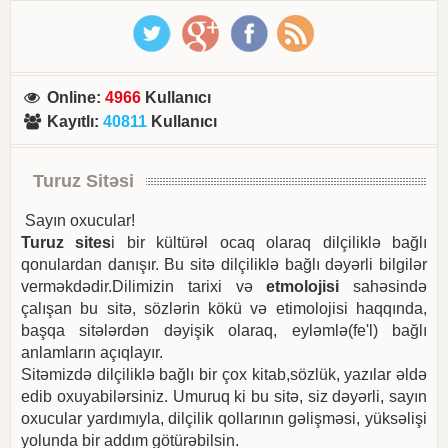
Online
:
4966
Kullanıcı
Kayıtlı
:
40811
Kullanıcı
Turuz Sitəsi
Sayın oxucular!
Turuz sites
i bir kültürəl ocaq olaraq dilçiliklə bağlı
qonulardan danışır. Bu sitə dilçiliklə bağlı dəyərli bilgilər
verməkdədir.Dilimizin tarixi və
etmolojisi
sahəsində
çalışan bu sitə, sözlərin kökü və etimolojisi haqqında,
başqa sitələrdən dəyişik olaraq, eyləmlə(fe'l) bağlı
anlamların açıqlayır.
Sitəmizdə dilçiliklə bağlı bir çox kitab,sözlük, yazılar əldə
edib oxuyabilərsiniz. Umuruq ki bu sitə, siz dəyərli, sayın
oxucular yardımıyla, dilçilik qollarının gəlişməsi, yüksəlişi
yolunda bir addım götürəbilsin.