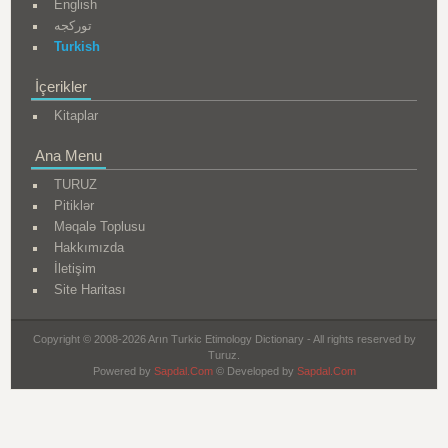
English
تورکجه
Turkish
İçerikler
Kitaplar
Ana Menu
TURUZ
Pitiklər
Məqalə Toplusu
Hakkımızda
İletişim
Site Haritası
Copyright © 2008-2026 Arın Turkic Etimology Dictionary - All rights reserved by
Turuz.
Powered by
Sapdal.Com
© Developed by
Sapdal.Com