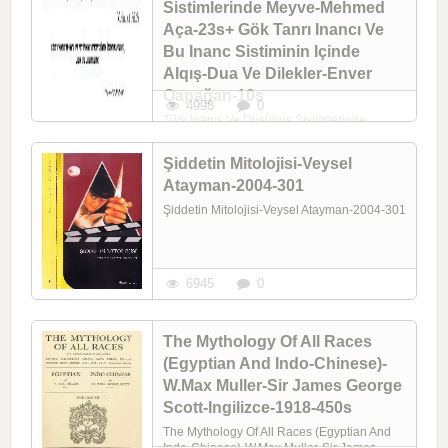
Sistimlerinde Meyve-Mehmed
Dünya Tarixcesi Keşif Seferleri-Mitolojik
Geçmişe Yolçuluqlar-Zecharia Sitchin-
Aça-23s+ Gök Tanrı Inancı Ve
Yasemen Tokatlı-2004-338s + Türk Xalq
Bu Inanc Sistiminin Içinde
Inanclarında Qara-Yaşar Kalafat-6s +
Yaşayan Eski Türk Inanclari Itibariyle ...
Alqış-Dua Ve Dilekler-Enver
Qapağan-10s
4998
0
Türk Inanış Ve Düşünüş Sistimlerinde
Meyve-Mehmed Aça-23s + Gök Tanrı Inancı
Ve Bu Inanc Sistiminin Içinde Alqış-Dua Ve
Şiddetin Mitolojisi-Veysel
Dilekler-Enver Qapağan-10s
Atayman-2004-301
Şiddetin Mitolojisi-Veysel Atayman-2004-301
6945
0
The Mythology Of All Races
(Egyptian And Indo-Chinese)-
W.Max Muller-Sir James George
Scott-Ingilizce-1918-450s
The Mythology Of All Races (Egyptian And
Indo-Chinese)-W.Max Muller-Sir James