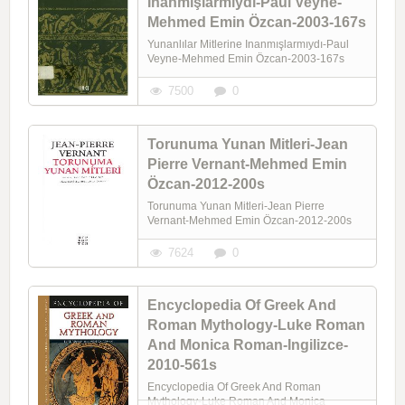
Inanmışlarmıydı-Paul Veyne-
Mehmed Emin Özcan-2003-167s
Yunanlılar Mitlerine Inanmışlarmıydı-Paul
Veyne-Mehmed Emin Özcan-2003-167s
7500
0
Torunuma Yunan Mitleri-Jean
Pierre Vernant-Mehmed Emin
Özcan-2012-200s
Torunuma Yunan Mitleri-Jean Pierre
Vernant-Mehmed Emin Özcan-2012-200s
7624
0
Encyclopedia Of Greek And
Roman Mythology-Luke Roman
And Monica Roman-Ingilizce-
2010-561s
Encyclopedia Of Greek And Roman
Mythology-Luke Roman And Monica