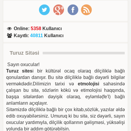
Online
:
5358
Kullanıcı
Kayıtlı
:
40811
Kullanıcı
Turuz Sitəsi
Sayın oxucular!
Turuz sites
i bir kültürəl ocaq olaraq dilçiliklə bağlı
qonulardan danışır. Bu sitə dilçiliklə bağlı dəyərli bilgilər
verməkdədir.Dilimizin tarixi və
etmolojisi
sahəsində
çalışan bu sitə, sözlərin kökü və etimolojisi haqqında,
başqa sitələrdən dəyişik olaraq, eyləmlə(fe'l) bağlı
anlamların açıqlayır.
Sitəmizdə dilçiliklə bağlı bir çox kitab,sözlük, yazılar əldə
edib oxuyabilərsiniz. Umuruq ki bu sitə, siz dəyərli, sayın
oxucular yardımıyla, dilçilik qollarının gəlişməsi, yüksəlişi
yolunda bir addım götürəbilsin.