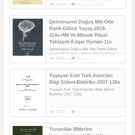
5016
0
George Scott-Ingilizce-1918-450s
Qehremanın Doğuş Miti-Otto
Rank-Gökce Yavaş-2016-
114s+Mit Ve Mitsele Rituel
Yaklaşım-Edgar Hyman-11s
Qehremanın Doğuş Miti-Otto Rank-Gökce
Yavaş-2016-114s + Mit Ve Mitsele Rituel
7241
0
Yaklaşım-Edgar Hyman-11s
Yaşayan Eski Türk Inancları
Bilgi Şöleni-Bildiriler-2007-126s
Yaşayan Eski Türk Inancları Bilgi Şöleni-
Bildiriler-2007-126s
5077
0
Yunanlılar Mitlerine