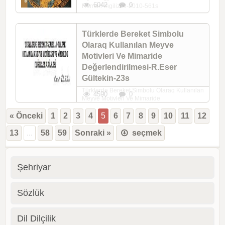
6042
0
Roman-Ingilizce-2010-561s
Türklerde Bereket Simbolu
Olaraq Kullanılan Meyve
Motivleri Ve Mimaride
Değerlendirilmesi-R.Eser
Gültekin-23s
Türklerde Bereket Simbolu Olaraq Kullanılan
4590
0
Meyve Motivleri Ve Mimaride
Değerlendirilmesi-R.Eser Gültekin-23s
« Önceki
1
2
3
4
5
6
7
8
9
10
11
12
13
...
58
59
Sonraki »
seçmek
Şehriyar
Sözlük
Dil Dilçilik