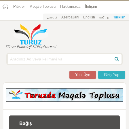
Pitiklər
Məqalə Toplusu
Hakkımızda
İletişim
فارسی
Azerbaijani
English
تورکجه
Turkish
Yeni Üye
Giriş Yap
Bağış