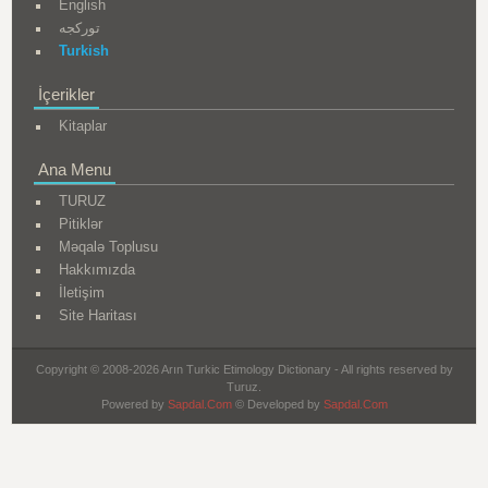
English
تورکجه
Turkish
İçerikler
Kitaplar
Ana Menu
TURUZ
Pitiklər
Məqalə Toplusu
Hakkımızda
İletişim
Site Haritası
Copyright © 2008-2026 Arın Turkic Etimology Dictionary - All rights reserved by
Turuz.
Powered by
Sapdal.Com
© Developed by
Sapdal.Com