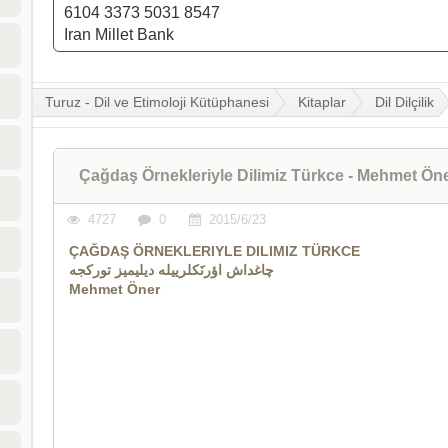
6104 3373 5031 8547
Iran Millet Bank
Turuz - Dil ve Etimoloji Kütüphanesi
Kitaplar
Dil Dilçilik
Çağdaş Örnekleriyle Dilimiz Türkce - Mehmet Ön
4727
0
2015/6/23
ÇAĞDAŞ ÖRNEKLERIYLE DILIMIZ TÜRKCE
چاغداش اؤرنََکلرييله ديليميز تورکجه
Mehmet Öner