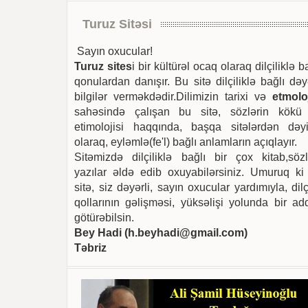
Turuz Sitəsi
Sayın oxucular!
Turuz sites
i bir kültürəl ocaq olaraq dilçiliklə b
qonulardan danışır. Bu sitə dilçiliklə bağlı dəy
bilgilər verməkdədir.Dilimizin tarixi və
etmoloj
sahəsində çalışan bu sitə, sözlərin kökü
etimolojisi haqqında, başqa sitələrdən dəyi
olaraq, eyləmlə(fe'l) bağlı anlamların açıqlayır.
Sitəmizdə dilçiliklə bağlı bir çox kitab,sözl
yazılar əldə edib oxuyabilərsiniz. Umuruq ki
sitə, siz dəyərli, sayın oxucular yardımıyla, dilç
qollarının gəlişməsi, yüksəlişi yolunda bir ad
götürəbilsin.
Bey Hadi (
h.beyhadi@gmail.com
)
Təbriz