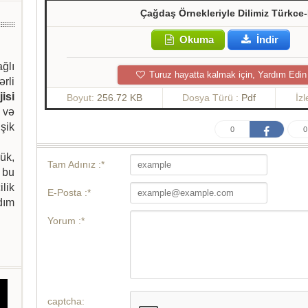
Çağdaş Örnekleriyle Dilimiz Türkc
Okuma
İndir
ağlı
Turuz hayatta kalmak için, Yardım Edin
ərli
isi
Boyut:
256.72 KB
Dosya Türü :
Pdf
İz
 və
şik
0
0
ük,
Tam Adınız :*
 bu
ilik
E-Posta :*
dım
Yorum :*
captcha: