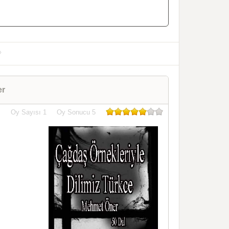
er
Oy Sayısı
1
Oy Sonucu
5