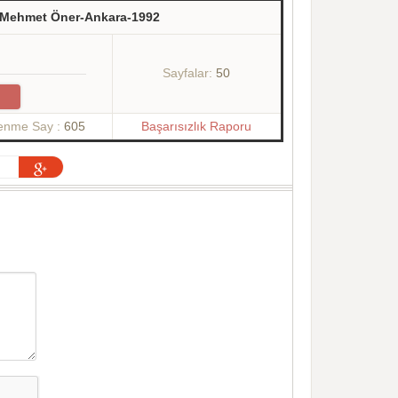
e-Mehmet Öner-Ankara-1992
Sayfalar:
50
lenme Say :
605
Başarısızlık Raporu