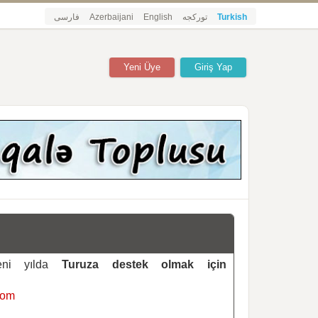
فارسی
Azerbaijani
English
تورکجه
Turkish
Yeni Üye
Giriş Yap
yeni yılda
Turuza destek olmak için
com