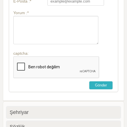
E-Posta :*
Yorum :*
captcha:
Şehriyar
Sözlük