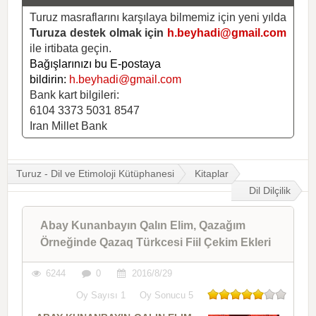
Turuz masraflarını karşılaya bilmemiz için yeni yılda
Turuza destek olmak için
h.beyhadi@gmail.com
ile irtibata geçin.
Bağışlarınızı bu E-postaya
bildirin:
h.beyhadi@gmail.com
Bank kart bilgileri:
6104 3373 5031 8547
Iran Millet Bank
Turuz - Dil ve Etimoloji Kütüphanesi
Kitaplar
Dil Dilçilik
Abay Kunanbayın Qalın Elim, Qazağım
Örneğinde Qazaq Türkcesi Fiil Çekim Ekleri
6244
0
2016/8/29
Oy Sayısı
1
Oy Sonucu
5