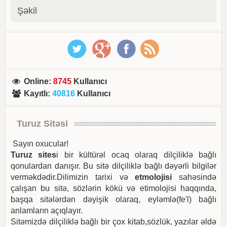
Şəkil
Online
:
8745
Kullanıcı
Kayıtlı
:
40816
Kullanıcı
Turuz Sitəsi
Sayın oxucular!
Turuz sites
i bir kültürəl ocaq olaraq dilçiliklə bağlı
qonulardan danışır. Bu sitə dilçiliklə bağlı dəyərli bilgilər
verməkdədir.Dilimizin tarixi və
etmolojisi
sahəsində
çalışan bu sitə, sözlərin kökü və etimolojisi haqqında,
başqa sitələrdən dəyişik olaraq, eyləmlə(fe'l) bağlı
anlamların açıqlayır.
Sitəmizdə dilçiliklə bağlı bir çox kitab,sözlük, yazılar əldə