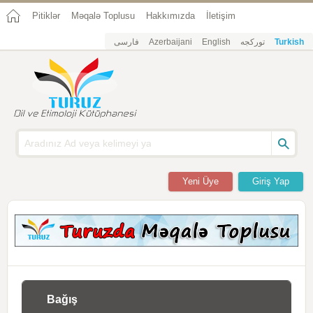
Pitiklər
Məqalə Toplusu
Hakkımızda
İletişim
فارسی
Azerbaijani
English
تورکجه
Turkish
Yeni Üye
Giriş Yap
Bağış