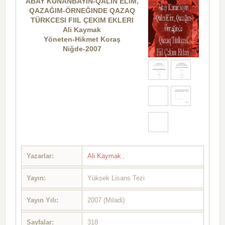
ABAY KUNANBAYIN-QALIN ELIM,
QAZAĞIM-ÖRNEĞINDE QAZAQ
TÜRKCESI FIIL ÇEKIM EKLERI
Ali Kaymak
Yöneten-Hikmet Koraş
Niğde-2007
Yazarlar:
Ali Kaymak
,
Yayın:
Yüksek Lisans Tezi
Yayın Yılı:
2007 (Miladi)
Sayfalar:
318