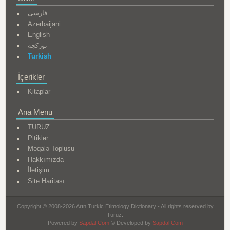
فارسی
Azerbaijani
English
تورکجه
Turkish
İçerikler
Kitaplar
Ana Menu
TURUZ
Pitiklər
Məqalə Toplusu
Hakkımızda
İletişim
Site Haritası
Copyright © 2008-2026 Arın Turkic Etimology Dictionary - All rights reserved by
Turuz.
Powered by
Sapdal.Com
© Developed by
Sapdal.Com