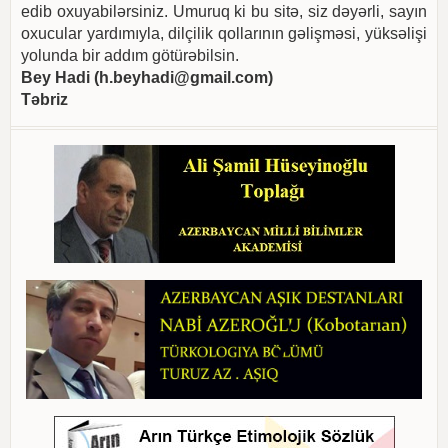
edib oxuyabilərsiniz. Umuruq ki bu sitə, siz dəyərli, sayın
oxucular yardımıyla, dilçilik qollarının gəlişməsi, yüksəlişi
yolunda bir addım götürəbilsin.
Bey Hadi (
h.beyhadi@gmail.com
)
Təbriz