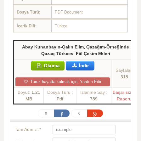
Dosya Türü:
PDF Document
İçerik Dili:
Türkçe
Abay Kunanbayın-Qalın Elim, Qazağım-Örneğinde
Qazaq Türkcesi Fiil Çekim Ekleri
Okuma
İndir
Sayfalar:
318
Turuz hayatta kalmak için, Yardım Edin
Boyut:
1.21
Dosya Türü :
İzlenme Say :
Başarısızlık
MB
Pdf
789
Raporu
0
0
Tam Adınız :*