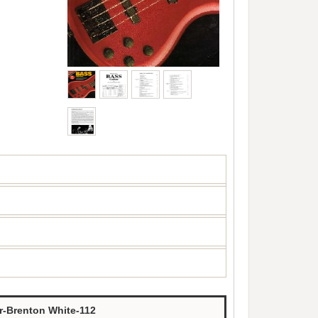
r-Brenton White-112