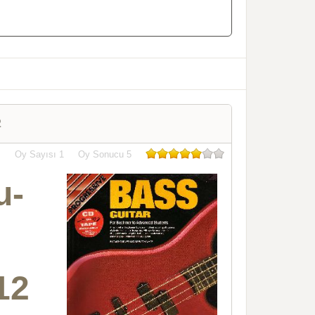
2
Oy Sayısı
1
Oy Sonucu
5
u-
12