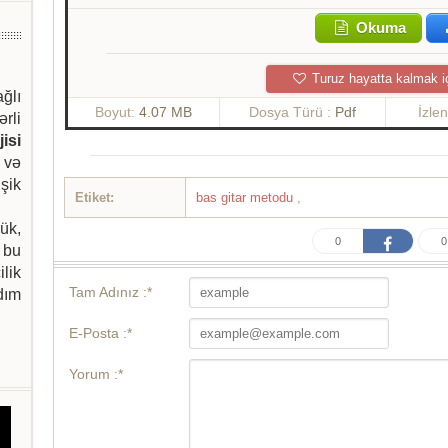
Okuma
Turuz hayatta kalmak i
ağlı
Boyut:
4.07 MB
Dosya Türü :
Pdf
İzle
ərli
isi
 və
şik
Etiket:
bas gitar metodu
,
ük,
0
0
 bu
ilik
Tam Adınız :*
dım
E-Posta :*
Yorum :*