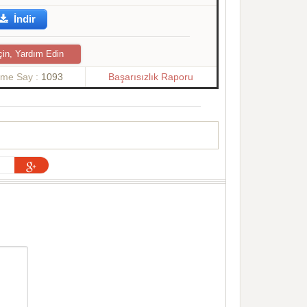
İndir
çin, Yardım Edin
nme Say :
1093
Başarısızlık Raporu