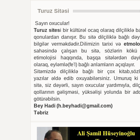
Turuz Sitəsi
Sayın oxucular!
Turuz sites
i bir kültürəl ocaq olaraq dilçiliklə b
qonulardan danışır. Bu sitə dilçiliklə bağlı dəy
bilgilər verməkdədir.Dilimizin tarixi və
etmoloj
sahəsində çalışan bu sitə, sözlərin kökü
etimolojisi haqqında, başqa sitələrdən dəyi
olaraq, eyləmlə(fe'l) bağlı anlamların açıqlayır.
Sitəmizdə dilçiliklə bağlı bir çox kitab,sözl
yazılar əldə edib oxuyabilərsiniz. Umuruq ki
sitə, siz dəyərli, sayın oxucular yardımıyla, dilç
qollarının gəlişməsi, yüksəlişi yolunda bir ad
götürəbilsin.
Bey Hadi (
h.beyhadi@gmail.com
)
Təbriz