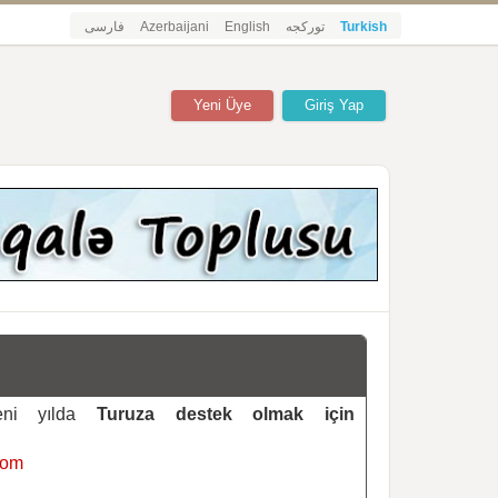
فارسی
Azerbaijani
English
تورکجه
Turkish
Yeni Üye
Giriş Yap
yeni yılda
Turuza destek olmak için
com