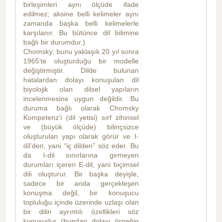
birleşimleri aynı ölçüde ifade
edilmez; aksine belli kelimeler aynı
zamanda başka belli kelimelerle
karşılanır. Bu bütünce dil bilimine
bağlı bir durumdur.)
Chomsky; bunu yaklaşık 20 yıl sonra
1965’te oluşturduğu bir modelle
değiştirmiştir. Dilde bulunan
hatalardan dolayı konuşulan dil
biyolojik olan dilsel yapıların
incelenmesine uygun değildir. Bu
duruma bağlı olarak Chomsky
Kompetenz’i (dil yetisi) sırf zihinsel
ve (büyük ölçüde) bilinçsizce
oluşturulan yapı olarak görür ve I-
dil’den, yani “iç dilden” söz eder. Bu
da I-dil sınırlarına girmeyen
durumları içeren E-dil, yani biçimsel
dili oluşturur. Bir başka deyişle,
sadece bir anda gerçekleşen
konuşma değil, bir konuşucu
topluluğu içinde üzerinde uzlaşı olan
bir dilin ayrıntılı özellikleri söz
konusudur (bundan dolayı örneğin