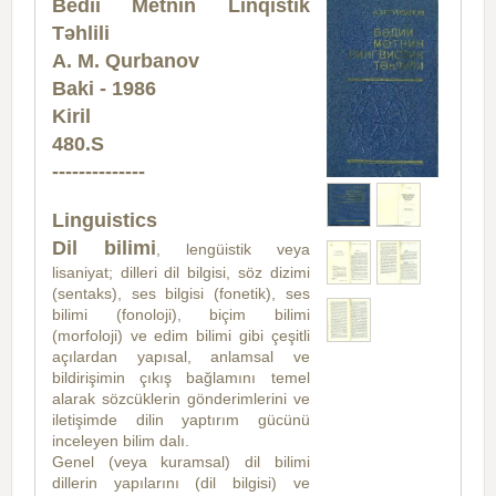
Bedii Metnin Linqistik
Təhlili
A. M. Qurbanov
Baki - 1986
Kiril
480.S
--------------
Linguistics
Dil bilimi
, lengüistik veya
lisaniyat; dilleri dil bilgisi, söz dizimi
(sentaks), ses bilgisi (fonetik), ses
bilimi (fonoloji), biçim bilimi
(morfoloji) ve edim bilimi gibi çeşitli
açılardan yapısal, anlamsal ve
bildirişimin çıkış bağlamını temel
alarak sözcüklerin gönderimlerini ve
iletişimde dilin yaptırım gücünü
inceleyen bilim dalı.
Genel (veya kuramsal) dil bilimi
dillerin yapılarını (dil bilgisi) ve