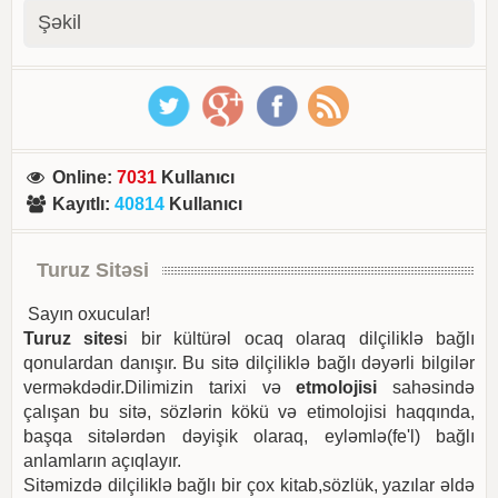
Şəkil
Online
:
7031
Kullanıcı
Kayıtlı
:
40814
Kullanıcı
Turuz Sitəsi
Sayın oxucular!
Turuz sites
i bir kültürəl ocaq olaraq dilçiliklə bağlı
qonulardan danışır. Bu sitə dilçiliklə bağlı dəyərli bilgilər
verməkdədir.Dilimizin tarixi və
etmolojisi
sahəsində
çalışan bu sitə, sözlərin kökü və etimolojisi haqqında,
başqa sitələrdən dəyişik olaraq, eyləmlə(fe'l) bağlı
anlamların açıqlayır.
Sitəmizdə dilçiliklə bağlı bir çox kitab,sözlük, yazılar əldə