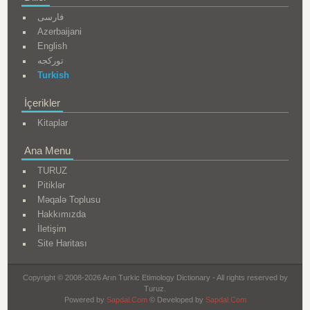
فارسی
Azerbaijani
English
تورکجه
Turkish
İçerikler
Kitaplar
Ana Menu
TURUZ
Pitiklər
Məqalə Toplusu
Hakkımızda
İletişim
Site Haritası
Copyright © 2008-2026 Arın Turkic Etimology Dictionary - All rights reserved by
Turuz.
Powered by
Sapdal.Com
© Developed by
Sapdal.Com