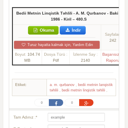
Bedii Metnin Linqistik Təhlili - A. M. Qurbanov - Baki -
1986 - Kiril – 480.S
Okuma
İndir
Sayfalar:
242
Turuz hayatta kalmak için, Yardım Edin
Boyut:
104.74
Dosya Türü :
İzlenme Say :
Başarısızlık
MB
Pdf
2140
Raporu
Etiket:
a. m. qurbanov
,
bedii metnin lanqistik
təhlili
,
bedii metnin linqistik təhlili
,
0
0
Tam Adınız :*