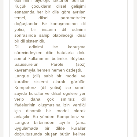
edinimini biyolojik faktörler belirler.
Küçük çocukların dilsel gelişimi
esnasında her bir dile göre ayrılan
temel, dilsel parametreler
doğuştandır. Bir konuşmacının dil
yetisi, bir insanın dil edinimi
sonrasında sahip olabileceği ideal
bir dil sistemidir.
Dil edinimi ise konuşma
sürecindeyken dilin hatalarla dolu
somut kullanımını betimler. Böylece
Saussure’ün Parole (söz)
kavramıyla hemen hemen özdeştir.
Langue (dil) sabit bir model ve
kurallar sistemi olarak görülür.
Kompetenz (dil yetisi) ise sınırlı
sayıda kurallar ve dilsel ögelere yer
verip daha çok sınırsız dil
ifadelerinin oluşmasına izin verdiği
için dinamik bir model olarak
anlaşılır. Bu yönden Kompetenz ve
Langue birbirinden ayrılır (ama
uygulamada bir dilde kurallar
doğrultusunda oluşan bütün kelime