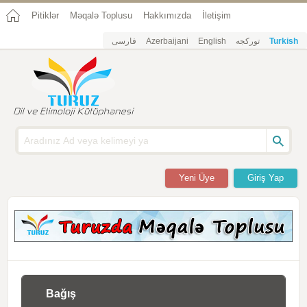
Pitiklər
Məqalə Toplusu
Hakkımızda
İletişim
فارسی
Azerbaijani
English
تورکجه
Turkish
Yeni Üye
Giriş Yap
Bağış