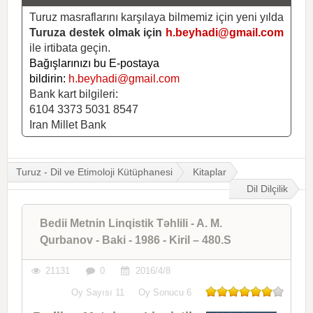
Turuz masraflarını karşılaya bilmemiz için yeni yılda
Turuza destek olmak için
h.beyhadi@gmail.com
ile irtibata geçin.
Bağışlarınızı bu E-postaya
bildirin:
h.beyhadi@gmail.com
Bank kart bilgileri:
6104 3373 5031 8547
Iran Millet Bank
Turuz - Dil ve Etimoloji Kütüphanesi
Kitaplar
Dil Dilçilik
Bedii Metnin Linqistik Təhlili - A. M.
Qurbanov - Baki - 1986 - Kiril – 480.S
21131
0
2016/4/8
Oy Sayısı
11
Oy Sonucu
6