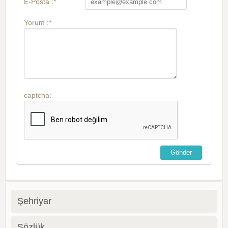
E-Posta :*
Yorum :*
captcha:
Şehriyar
Sözlük