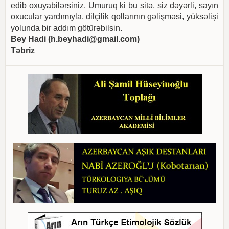
edib oxuyabilərsiniz. Umuruq ki bu sitə, siz dəyərli, sayın
oxucular yardımıyla, dilçilik qollarının gəlişməsi, yüksəlişi
yolunda bir addım götürəbilsin.
Bey Hadi (
h.beyhadi@gmail.com
)
Təbriz