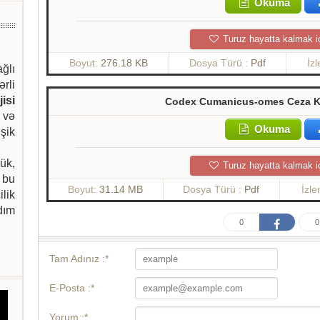
Okuma
Turuz hayatta kalmak i
Boyut:
276.18 KB
Dosya Türü :
Pdf
İz
ağlı
ərli
isi
Codex Cumanicus-omes Ceza K
 və
Okuma
şik
ük,
Turuz hayatta kalmak i
 bu
Boyut:
31.14 MB
Dosya Türü :
Pdf
İzl
ilik
dım
0
0
Tam Adınız :*
E-Posta :*
Yorum :*