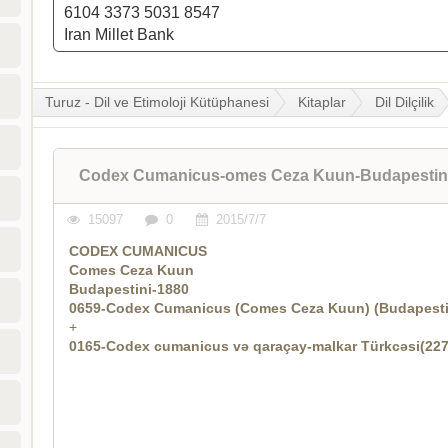
6104 3373 5031 8547
Iran Millet Bank
Turuz - Dil ve Etimoloji Kütüphanesi
Kitaplar
Dil Dilçilik
Codex Cumanicus-omes Ceza Kuun-Budapestin
15097
0
2015/7/7
CODEX CUMANICUS
Comes Ceza Kuun
Budapestini-1880
0659-Codex Cumanicus (Comes Ceza Kuun) (Budapesti
+
0165-Codex cumanicus və qaraçay-malkar Türkcəsi(22