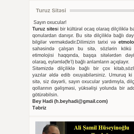
Turuz Sitəsi
Sayın oxucular!
Turuz sites
i bir kültürəl ocaq olaraq dilçiliklə b
qonulardan danışır. Bu sitə dilçiliklə bağlı dəy
bilgilər verməkdədir.Dilimizin tarixi və
etmoloj
sahəsində çalışan bu sitə, sözlərin kökü
etimolojisi haqqında, başqa sitələrdən dəyi
olaraq, eyləmlə(fe'l) bağlı anlamların açıqlayır.
Sitəmizdə dilçiliklə bağlı bir çox kitab,sözl
yazılar əldə edib oxuyabilərsiniz. Umuruq ki
sitə, siz dəyərli, sayın oxucular yardımıyla, dilç
qollarının gəlişməsi, yüksəlişi yolunda bir ad
götürəbilsin.
Bey Hadi (
h.beyhadi@gmail.com
)
Təbriz