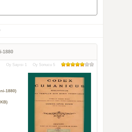
i-1880
Oy Sayısı
1
Oy Sonucu
5
ni-1880)
7KB)