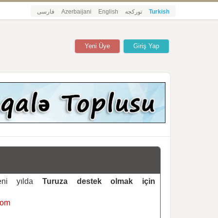
فارسی
Azerbaijani
English
تورکجه
Turkish
Yeni Üye
Giriş Yap
yeni yılda
Turuza destek olmak için
com