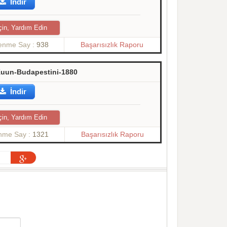
İndir
çin, Yardım Edin
lenme Say :
938
Başarısızlık Raporu
uun-Budapestini-1880
İndir
çin, Yardım Edin
enme Say :
1321
Başarısızlık Raporu