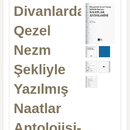
Divanlarda
Qezel
Nezm
Şekliyle
Yazılmış
Naatlar
Antolojisi-