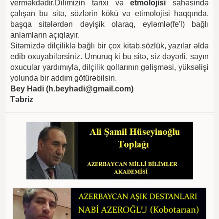
verməkdədir.Dilimizin tarixi və
etmolojisi
sahəsində
çalışan bu sitə, sözlərin kökü və etimolojisi haqqında,
başqa sitələrdən dəyişik olaraq, eyləmlə(fe'l) bağlı
anlamların açıqlayır.
Sitəmizdə dilçiliklə bağlı bir çox kitab,sözlük, yazılar əldə
edib oxuyabilərsiniz. Umuruq ki bu sitə, siz dəyərli, sayın
oxucular yardımıyla, dilçilik qollarının gəlişməsi, yüksəlişi
yolunda bir addım götürəbilsin.
Bey Hadi (
h.beyhadi@gmail.com
)
Təbriz