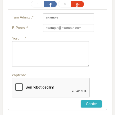
0
0
Tam Adınız :*
E-Posta :*
Yorum :*
captcha: