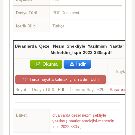
Dosya Türü:
PDF Document
İçerik Dili:
Türkçe
Divanlarda_Qezel_Nezm_Shekliyle_Yazilmish_Naatlar_Antol
Mehetdin_Ispir-2022-380s.pdf
Okuma
İndir
Sayfalar:
Turuz hayatta kalmak için, Yardım Edin
Boyut:
Dosya Türü :
Pdf
İzlenme Say :
620
Başarısızlık
Etiket:
divanlarda qezel nezm şekliyle
yazılmış naatlar antolojisi-mehetdin
ispir-2022-380s
,