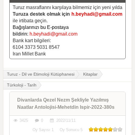
Turuz masraflarını karşılaya bilmemiz için yeni yılda
Turuza destek olmak için
h.beyhadi@gmail.com
ile irtibata geçin.
Bağışlarınızı bu E-postaya
bildirin:
h.beyhadi@gmail.com
Bank kart bilgileri:
6104 3373 5031 8547
Iran Millet Bank
Turuz - Dil ve Etimoloji Kütüphanesi
Kitaplar
Türkoloji - Tarih
Divanlarda Qezel Nezm Şekliyle Yazılmış
Naatlar Antolojisi-Mehetdin Ispir-2022-380s
3425
0
2022/11/11
Oy Sayısı
1
Oy Sonucu
5