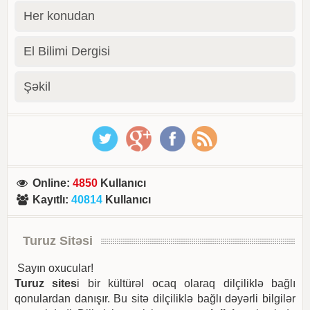
Her konudan
El Bilimi Dergisi
Şəkil
Online
:
4850
Kullanıcı
Kayıtlı
:
40814
Kullanıcı
Turuz Sitəsi
Sayın oxucular!
Turuz sites
i bir kültürəl ocaq olaraq dilçiliklə bağlı
qonulardan danışır. Bu sitə dilçiliklə bağlı dəyərli bilgilər