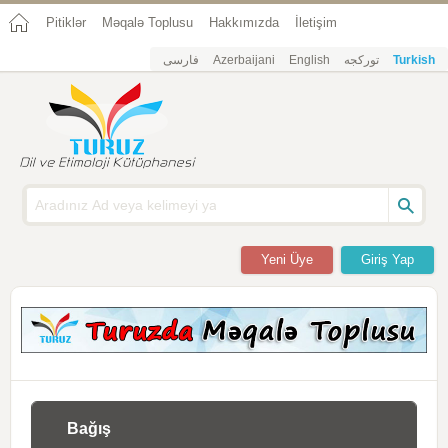
Pitiklər
Məqalə Toplusu
Hakkımızda
İletişim
فارسی
Azerbaijani
English
تورکجه
Turkish
Yeni Üye
Giriş Yap
Bağış