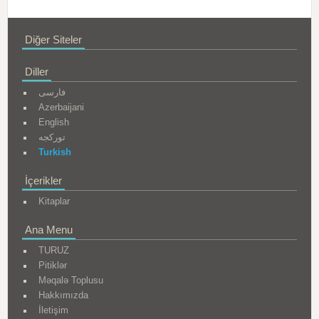
Diğer Siteler
Diller
فارسی
Azerbaijani
English
تورکجه
Turkish
İçerikler
Kitaplar
Ana Menu
TURUZ
Pitiklər
Məqalə Toplusu
Hakkımızda
İletişim