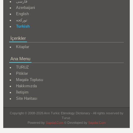
فارسی
Azerbaijani
English
تورکجه
Turkish
İçerikler
Kitaplar
Ana Menu
TURUZ
Pitiklər
Məqalə Toplusu
Hakkımızda
İletişim
Site Haritası
Copyright © 2008-2026 Arın Turkic Etimology Dictionary - All rights reserved by
Turuz.
Powered by
Sapdal.Com
© Developed by
Sapdal.Com