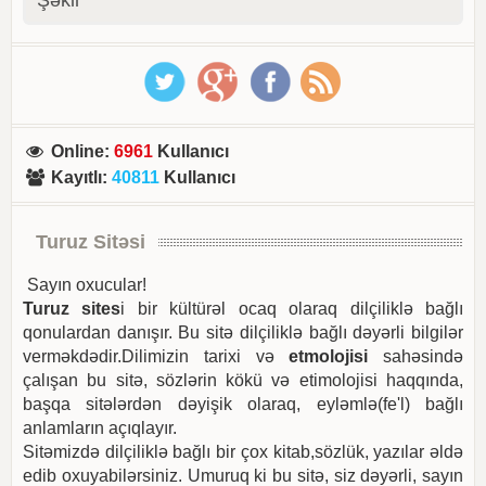
Online
:
6961
Kullanıcı
Kayıtlı
:
40811
Kullanıcı
Turuz Sitəsi
Sayın oxucular!
Turuz sites
i bir kültürəl ocaq olaraq dilçiliklə bağlı
qonulardan danışır. Bu sitə dilçiliklə bağlı dəyərli bilgilər
verməkdədir.Dilimizin tarixi və
etmolojisi
sahəsində
çalışan bu sitə, sözlərin kökü və etimolojisi haqqında,
başqa sitələrdən dəyişik olaraq, eyləmlə(fe'l) bağlı
anlamların açıqlayır.
Sitəmizdə dilçiliklə bağlı bir çox kitab,sözlük, yazılar əldə
edib oxuyabilərsiniz. Umuruq ki bu sitə, siz dəyərli, sayın