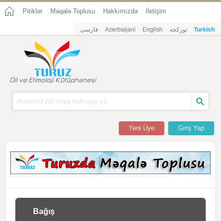
Pitiklər
Məqalə Toplusu
Hakkımızda
İletişim
فارسی
Azerbaijani
English
تورکجه
Turkish
Yeni Üye
Giriş Yap
Bağış