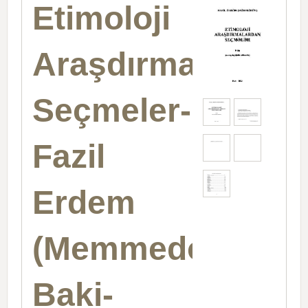
Etimoloji
Araşdırmalardan
Seçmeler-
Fazil
Erdem
(Memmedov)-
Baki-