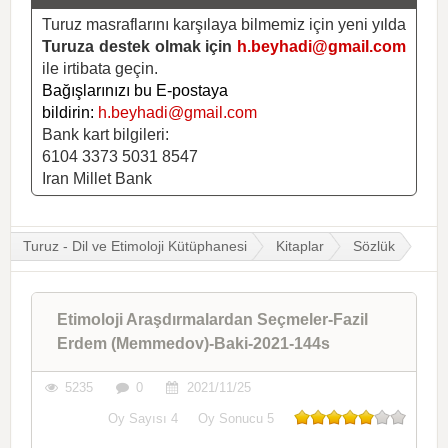
Turuz masraflarını karşılaya bilmemiz için yeni yılda
Turuza destek olmak için
h.beyhadi@gmail.com
ile irtibata geçin.
Bağışlarınızı bu E-postaya
bildirin:
h.beyhadi@gmail.com
Bank kart bilgileri:
6104 3373 5031 8547
Iran Millet Bank
Turuz - Dil ve Etimoloji Kütüphanesi
Kitaplar
Sözlük
Etimoloji Araşdırmalardan Seçmeler-Fazil
Erdem (Memmedov)-Baki-2021-144s
5235
0
2021/11/25
Oy Sayısı
4
Oy Sonucu
5