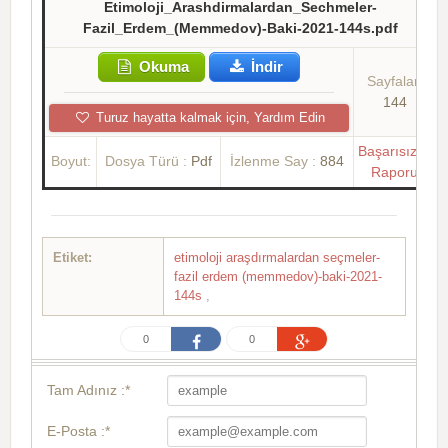
Etimoloji_Arashdirmalardan_Sechmeler-
Fazil_Erdem_(Memmedov)-Baki-2021-144s.pdf
Okuma
İndir
Sayfalar:
144
Turuz hayatta kalmak için, Yardım Edin
Başarısızlık
Boyut:
Dosya Türü :
Pdf
İzlenme Say :
884
Raporu
Etiket:
etimoloji araşdırmalardan seçmeler-
fazil erdem (memmedov)-baki-2021-
144s
,
0
0
Tam Adınız :*
E-Posta :*