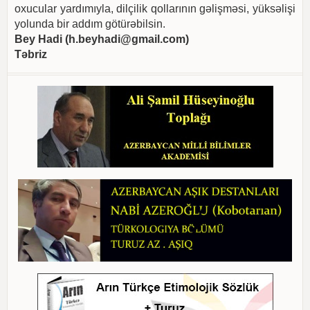
oxucular yardımıyla, dilçilik qollarının gəlişməsi, yüksəlişi
yolunda bir addım götürəbilsin.
Bey Hadi (
h.beyhadi@gmail.com
)
Təbriz