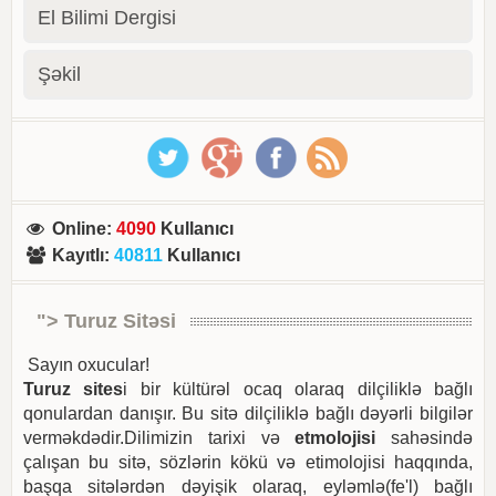
El Bilimi Dergisi
Şəkil
Online
:
4090
Kullanıcı
Kayıtlı
:
40811
Kullanıcı
"> Turuz Sitəsi
Sayın oxucular!
Turuz sites
i bir kültürəl ocaq olaraq dilçiliklə bağlı
qonulardan danışır. Bu sitə dilçiliklə bağlı dəyərli bilgilər
verməkdədir.Dilimizin tarixi və
etmolojisi
sahəsində
çalışan bu sitə, sözlərin kökü və etimolojisi haqqında,
başqa sitələrdən dəyişik olaraq, eyləmlə(fe'l) bağlı