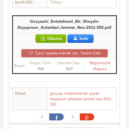
İçerik Dili:
Türkçe
Gozyashi_Entelektuel_Bir_Sheydir-
Duyqunun_Anlamlari-Jerome_Neu-2011-550.pdf
Okuma
İndir
Turuz hayatta kalmak için, Yardım Edin
Dosya Türü :
İzlenme Say :
Başarısızlık
Boyut:
Pdf
697
Raporu
Etiket:
gözyaşı entelektüel bir şeydir-
duyqunun anlamları-jerome neu-2011-
550
,
0
0