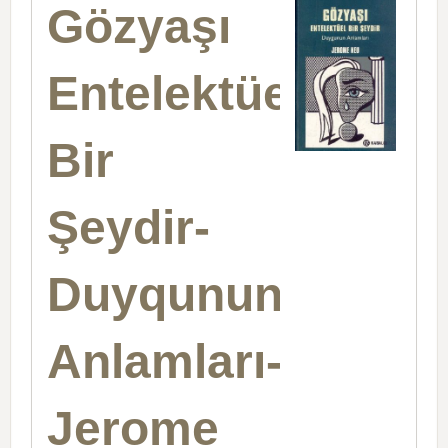
Gözyaşı
Entelektüel
Bir
Şeydir-
Duyqunun
Anlamları-
Jerome