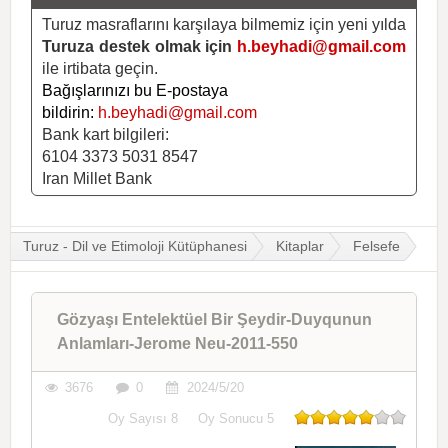
Turuz masraflarını karşılaya bilmemiz için yeni yılda
Turuza destek olmak için
h.beyhadi@gmail.com
ile irtibata geçin.
Bağışlarınızı bu E-postaya
bildirin:
h.beyhadi@gmail.com
Bank kart bilgileri:
6104 3373 5031 8547
Iran Millet Bank
Turuz - Dil ve Etimoloji Kütüphanesi
Kitaplar
Felsefe
Gözyaşı Entelektüel Bir Şeydir-Duyqunun
Anlamları-Jerome Neu-2011-550
3676
0
2024/5/20
Oy Sayısı
8
Oy Sonucu
5