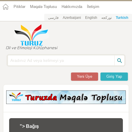
Pitiklər
Məqalə Toplusu
Hakkımızda
İletişim
فارسی
Azerbaijani
English
تورکجه
Turkish
Yeni Üye
Giriş Yap
"> Bağış