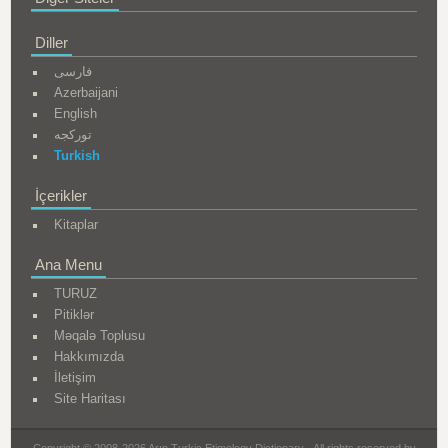
Diller
فارسی
Azerbaijani
English
تورکجه
Turkish
İçerikler
Kitaplar
Ana Menu
TURUZ
Pitiklər
Məqalə Toplusu
Hakkımızda
İletişim
Site Haritası
Copyright © 2008-2026 Arın Turkic Etimology Dictionary - All rights reserved by