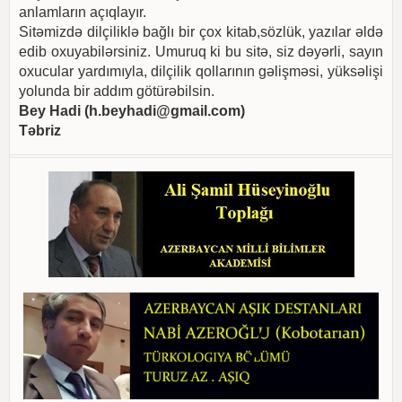
anlamların açıqlayır.
Sitəmizdə dilçiliklə bağlı bir çox kitab,sözlük, yazılar əldə
edib oxuyabilərsiniz. Umuruq ki bu sitə, siz dəyərli, sayın
oxucular yardımıyla, dilçilik qollarının gəlişməsi, yüksəlişi
yolunda bir addım götürəbilsin.
Bey Hadi (
h.beyhadi@gmail.com
)
Təbriz