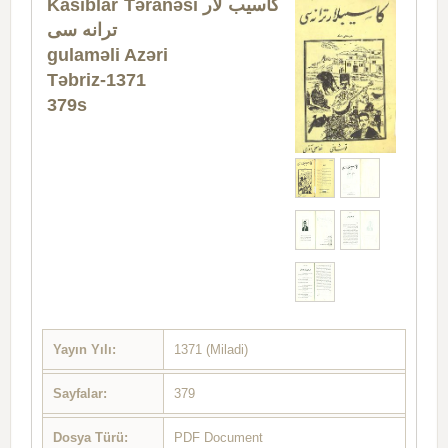
Kasıblar Təranəsi
کاسیب لار
ترانه سی
gulaməli Azəri
Təbriz-1371
379s​
Yayın Yılı:
1371 (Miladi)
Sayfalar:
379
Dosya Türü:
PDF Document