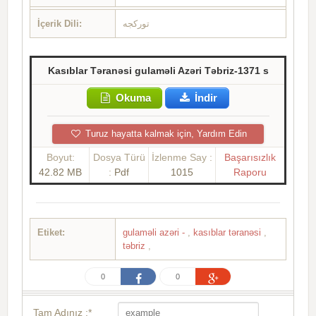
İçerik Dili:
تورکجه
Kasıblar Təranəsi gulaməli Azəri Təbriz-1371 s
Okuma
İndir
Turuz hayatta kalmak için, Yardım Edin
Boyut:
Dosya Türü
İzlenme Say :
Başarısızlık
42.82 MB
:
Pdf
1015
Raporu
Etiket:
gulaməli azəri -
,
kasıblar təranəsi
,
təbriz
,
0
0
Tam Adınız :*