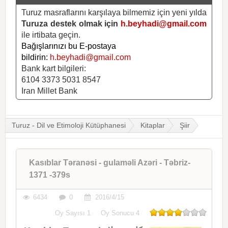
Turuz masraflarını karşılaya bilmemiz için yeni yılda
Turuza destek olmak için
h.beyhadi@gmail.com
ile irtibata geçin.
Bağışlarınızı bu E-postaya
bildirin:
h.beyhadi@gmail.com
Bank kart bilgileri:
6104 3373 5031 8547
Iran Millet Bank
Turuz - Dil ve Etimoloji Kütüphanesi
Kitaplar
Şiir
Kasıblar Təranəsi - gulaməli Azəri - Təbriz-
1371 -379s
6434
0
2016/4/15
Oy Sayısı
1
Oy Sonucu
4