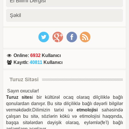
El Bilimi Dergisi
Şəkil
Online
:
6932
Kullanıcı
Kayıtlı
:
40811
Kullanıcı
Turuz Sitəsi
Sayın oxucular!
Turuz sites
i bir kültürəl ocaq olaraq dilçiliklə bağlı
qonulardan danışır. Bu sitə dilçiliklə bağlı dəyərli bilgilər
verməkdədir.Dilimizin tarixi və
etmolojisi
sahəsində
çalışan bu sitə, sözlərin kökü və etimolojisi haqqında,
başqa sitələrdən dəyişik olaraq, eyləmlə(fe'l) bağlı
anlamların açıqlayır.