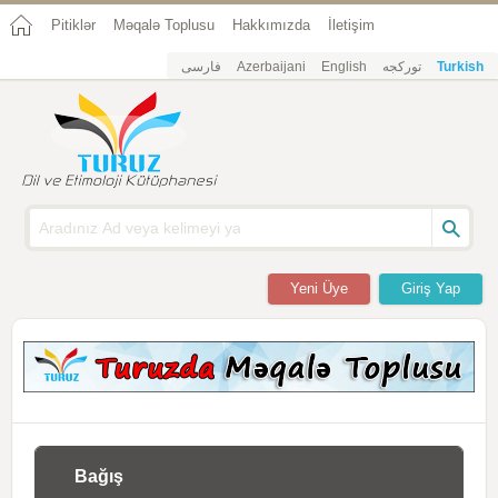
Pitiklər
Məqalə Toplusu
Hakkımızda
İletişim
فارسی
Azerbaijani
English
تورکجه
Turkish
Yeni Üye
Giriş Yap
Bağış