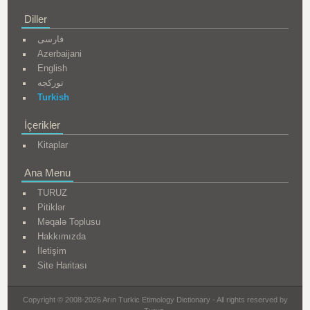
Diller
فارسی
Azerbaijani
English
تورکجه
Turkish
İçerikler
Kitaplar
Ana Menu
TURUZ
Pitiklər
Məqalə Toplusu
Hakkımızda
İletişim
Site Haritası
Copyright © 2008-2026 Arın Turkic Etimology Dictionary - All rights reserved by