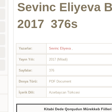
Sevinc Eliyeva B
2017 376s
Yazarlar:
Sevinc Eliyeva
,
Yayın Yılı:
2017 (Miladi)
Sayfalar:
376
Dosya Türü:
PDF Document
İçerik Dili:
Azərbaycan Türkcəsi
Kitabi Dede Qorqudun Mürekkeb Fiilleri