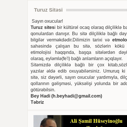
Turuz Sitəsi
Sayın oxucular!
Turuz sites
i bir kültürəl ocaq olaraq dilçiliklə b
qonulardan danışır. Bu sitə dilçiliklə bağlı dəy
bilgilər verməkdədir.Dilimizin tarixi və
etmoloj
sahəsində çalışan bu sitə, sözlərin kökü
etimolojisi haqqında, başqa sitələrdən dəyi
olaraq, eyləmlə(fe'l) bağlı anlamların açıqlayır.
Sitəmizdə dilçiliklə bağlı bir çox kitab,sözl
yazılar əldə edib oxuyabilərsiniz. Umuruq ki
sitə, siz dəyərli, sayın oxucular yardımıyla, dilç
qollarının gəlişməsi, yüksəlişi yolunda bir ad
götürəbilsin.
Bey Hadi (
h.beyhadi@gmail.com
)
Təbriz