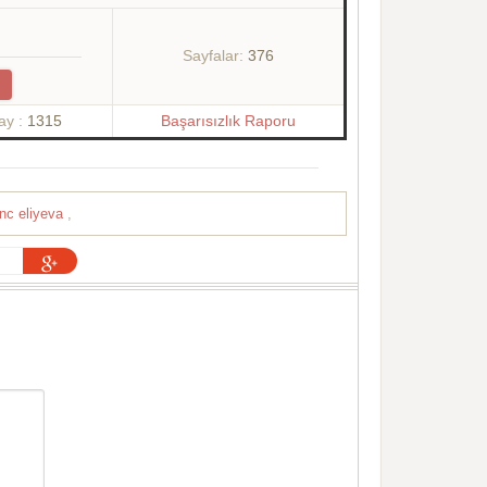
Sayfalar:
376
ay :
1315
Başarısızlık Raporu
inc eliyeva
,