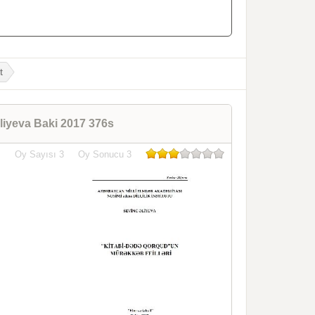
t
liyeva Baki 2017 376s
Oy Sayısı
3
Oy Sonucu
3