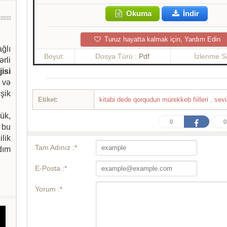
Okuma
İndir
Turuz hayatta kalmak için, Yardım Edin
ağlı
Boyut:
Dosya Türü :
Pdf
İzlenme S
ərli
isi
 və
şik
Etiket:
kitabi dede qorqudun mürekkeb fiilleri
,
sev
ük,
0
0
 bu
ilik
Tam Adınız :*
dım
E-Posta :*
Yorum :*