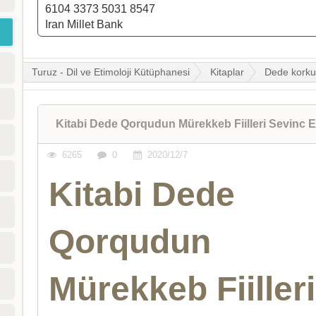
6104 3373 5031 8547
Iran Millet Bank
Turuz - Dil ve Etimoloji Kütüphanesi
Kitaplar
Dede korku
Kitabi Dede Qorqudun Mürekkeb Fiilleri Sevinc E
6265
0
2020/12/7
Kitabi Dede
Qorqudun
Mürekkeb Fiilleri