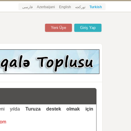
فارسی
Azerbaijani
English
تورکجه
Turkish
Yeni Üye
Giriş Yap
yeni yılda
Turuza destek olmak için
com