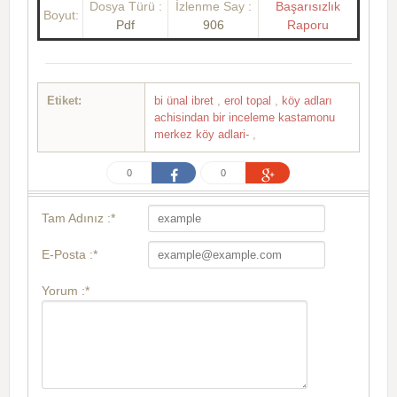
Dosya Türü :
İzlenme Say :
Başarısızlık
Boyut:
Pdf
906
Raporu
Etiket:
bi ünal ibret
,
erol topal
,
köy adları
achisindan bir inceleme kastamonu
merkez köy adlari-
,
0
0
Tam Adınız :*
E-Posta :*
Yorum :*