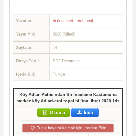
Yazarlar:
bi ünal ibret
,
erol topal
,
Yayın Yılı:
2020 (Miladi)
Sayfalar:
14
Dosya Türü:
PDF Document
İçerik Dili:
Türkçe
Köy Adları Achisindan Bir Inceleme Kastamonu
merkez köy Adlari-erol topal bi ünal ibret 2020 14s
Okuma
İndir
Turuz hayatta kalmak için, Yardım Edin