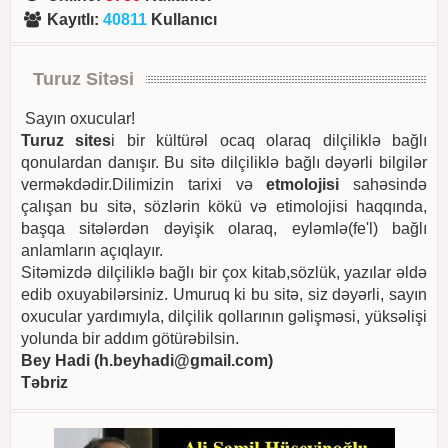
Kayıtlı
:
40811
Kullanıcı
Turuz Sitəsi
Sayın oxucular!
Turuz sites
i bir kültürəl ocaq olaraq dilçiliklə bağlı
qonulardan danışır. Bu sitə dilçiliklə bağlı dəyərli bilgilər
verməkdədir.Dilimizin tarixi və
etmolojisi
sahəsində
çalışan bu sitə, sözlərin kökü və etimolojisi haqqında,
başqa sitələrdən dəyişik olaraq, eyləmlə(fe'l) bağlı
anlamların açıqlayır.
Sitəmizdə dilçiliklə bağlı bir çox kitab,sözlük, yazılar əldə
edib oxuyabilərsiniz. Umuruq ki bu sitə, siz dəyərli, sayın
oxucular yardımıyla, dilçilik qollarının gəlişməsi, yüksəlişi
yolunda bir addım götürəbilsin.
Bey Hadi (
h.beyhadi@gmail.com
)
Təbriz