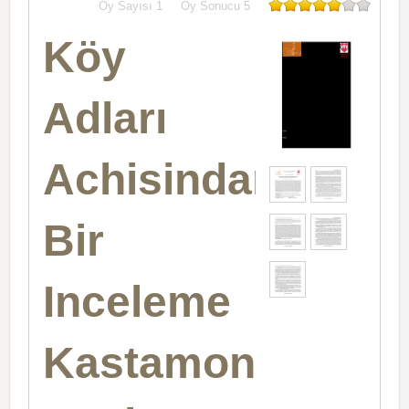
Oy Sayısı
1
Oy Sonucu
5
Köy
Adları
Achisindan
Bir
Inceleme
Kastamonu