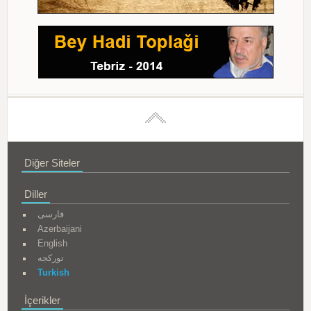
Diğer Siteler
Diller
فارسی
Azerbaijani
English
تورکجه
Turkish
İçerikler