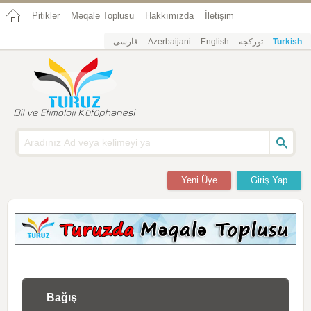
Pitiklər
Məqalə Toplusu
Hakkımızda
İletişim
فارسی
Azerbaijani
English
تورکجه
Turkish
Yeni Üye
Giriş Yap
Bağış