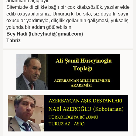
anlamların açıqlayır.
Sitəmizdə dilçiliklə bağlı bir çox kitab,sözlük, yazılar əldə
edib oxuyabilərsiniz. Umuruq ki bu sitə, siz dəyərli, sayın
oxucular yardımıyla, dilçilik qollarının gəlişməsi, yüksəlişi
yolunda bir addım götürəbilsin.
Bey Hadi (
h.beyhadi@gmail.com
)
Təbriz