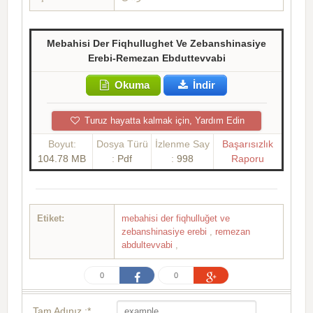
Mebahisi Der Fiqhullughet Ve Zebanshinasiye
Erebi-Remezan Ebduttevvabi
Okuma
İndir
Turuz hayatta kalmak için, Yardım Edin
Boyut:
Dosya Türü
İzlenme Say
Başarısızlık
104.78 MB
:
Pdf
:
998
Raporu
Etiket:
mebahisi der fiqhulluğet ve
zebanshinasiye erebi
,
remezan
abdultevvabi
,
0
0
Tam Adınız :*