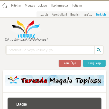
Pitiklər
Məqalə Toplusu
Hakkımızda
İletişim
فارسی
Azerbaijani
English
تورکجه
Turkish
Yeni Üye
Giriş Yap
Bağış