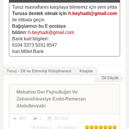
Turuz masraflarını karşılaya bilmemiz için yeni yılda
Turuza destek olmak için
h.beyhadi@gmail.com
ile irtibata geçin.
Bağışlarınızı bu E-postaya
bildirin:
h.beyhadi@gmail.com
Bank kart bilgileri:
6104 3373 5031 8547
Iran Millet Bank
Turuz - Dil ve Etimoloji Kütüphanesi
Kitaplar
Dil Dilçilik
Mebahisi Der Fiqhulluğet Ve
Zebanshinasiye Erebi-Remezan
Abdultevvabi
5657
0
2017/6/2
Oy Sayısı
1
Oy Sonucu
7