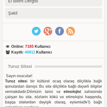
El Bilimi Dergisi
Şəkil
Online
:
7165
Kullanıcı
Kayıtlı
:
40811
Kullanıcı
Turuz Sitəsi
Sayın oxucular!
Turuz sites
i bir kültürəl ocaq olaraq dilçiliklə bağlı
qonulardan danışır. Bu sitə dilçiliklə bağlı dəyərli bilgilər
verməkdədir.Dilimizin tarixi və
etmolojisi
sahəsində
çalışan bu sitə, sözlərin kökü və etimolojisi haqqında,
başqa sitələrdən dəyişik olaraq, eyləmlə(fe'l) bağlı