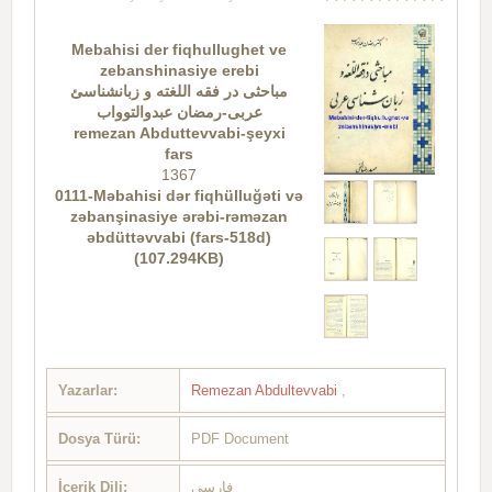
Mebahisi der fiqhullughet ve
zebanshinasiye erebi
مباحثی در فقه اللغته و زبانشناسئ
عربی-رمضان عبدوالتوواب
remezan Abduttevvabi-şeyxi
fars
1367
0111-Məbahisi dər fiqhülluğəti və
zəbanşinasiye ərəbi-rəməzan
əbdüttəvvabi (fars-518d)
(107.294KB)
Yazarlar:
Remezan Abdultevvabi
,
Dosya Türü:
PDF Document
İçerik Dili:
فارسی