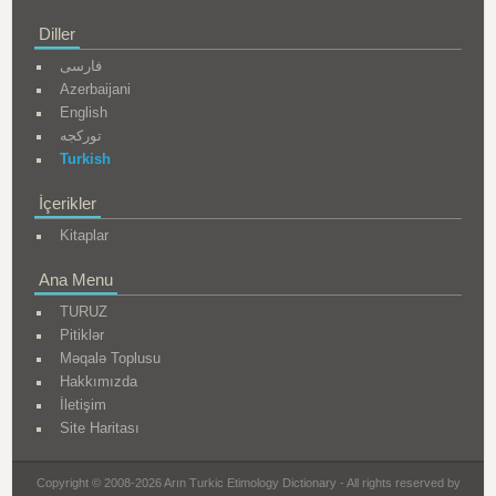
Diller
فارسی
Azerbaijani
English
تورکجه
Turkish
İçerikler
Kitaplar
Ana Menu
TURUZ
Pitiklər
Məqalə Toplusu
Hakkımızda
İletişim
Site Haritası
Copyright © 2008-2026 Arın Turkic Etimology Dictionary - All rights reserved by