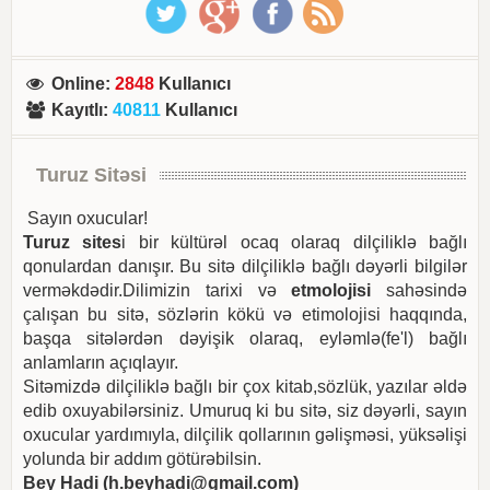
Online
:
2848
Kullanıcı
Kayıtlı
:
40811
Kullanıcı
Turuz Sitəsi
Sayın oxucular!
Turuz sites
i bir kültürəl ocaq olaraq dilçiliklə bağlı
qonulardan danışır. Bu sitə dilçiliklə bağlı dəyərli bilgilər
verməkdədir.Dilimizin tarixi və
etmolojisi
sahəsində
çalışan bu sitə, sözlərin kökü və etimolojisi haqqında,
başqa sitələrdən dəyişik olaraq, eyləmlə(fe'l) bağlı
anlamların açıqlayır.
Sitəmizdə dilçiliklə bağlı bir çox kitab,sözlük, yazılar əldə
edib oxuyabilərsiniz. Umuruq ki bu sitə, siz dəyərli, sayın
oxucular yardımıyla, dilçilik qollarının gəlişməsi, yüksəlişi
yolunda bir addım götürəbilsin.
Bey Hadi (
h.beyhadi@gmail.com
)