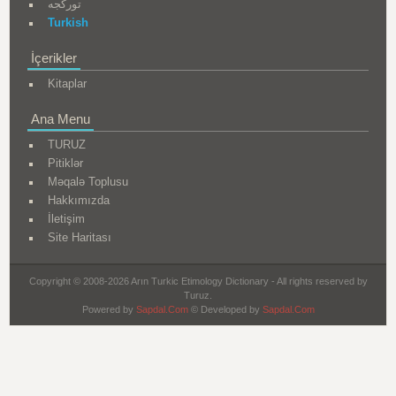
تورکجه
Turkish
İçerikler
Kitaplar
Ana Menu
TURUZ
Pitiklər
Məqalə Toplusu
Hakkımızda
İletişim
Site Haritası
Copyright © 2008-2026 Arın Turkic Etimology Dictionary - All rights reserved by
Turuz.
Powered by
Sapdal.Com
© Developed by
Sapdal.Com