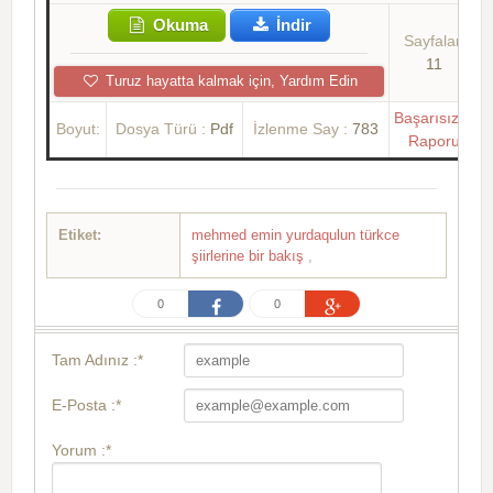
Okuma
İndir
Sayfalar:
11
Turuz hayatta kalmak için, Yardım Edin
Başarısızlık
Boyut:
Dosya Türü :
Pdf
İzlenme Say :
783
Raporu
Etiket:
mehmed emin yurdaqulun türkce
şiirlerine bir bakış
,
0
0
Tam Adınız :*
E-Posta :*
Yorum :*