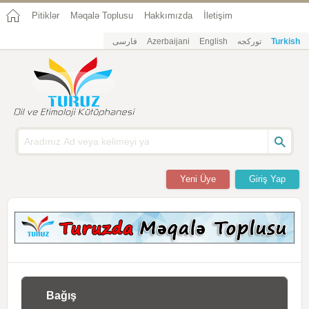
Pitiklər
Məqalə Toplusu
Hakkımızda
İletişim
فارسی
Azerbaijani
English
تورکجه
Turkish
Yeni Üye
Giriş Yap
Bağış