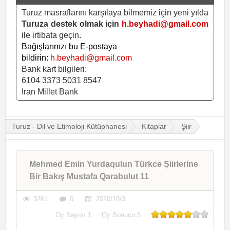
Turuz masraflarını karşılaya bilmemiz için yeni yılda
Turuza destek olmak için
h.beyhadi@gmail.com
ile irtibata geçin.
Bağışlarınızı bu E-postaya
bildirin:
h.beyhadi@gmail.com
Bank kart bilgileri:
6104 3373 5031 8547
Iran Millet Bank
Turuz - Dil ve Etimoloji Kütüphanesi
Kitaplar
Şiir
Mehmed Emin Yurdaqulun Türkce Şiirlerine
Bir Bakış Mustafa Qarabulut 11
3261
0
2020/10/3
Oy Sayısı
1
Oy Sonucu
5