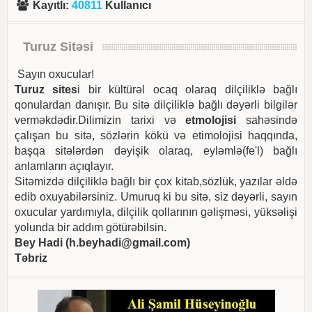
Kayıtlı
:
40811
Kullanıcı
Turuz Sitəsi
Sayın oxucular!
Turuz sites
i bir kültürəl ocaq olaraq dilçiliklə bağlı
qonulardan danışır. Bu sitə dilçiliklə bağlı dəyərli bilgilər
verməkdədir.Dilimizin tarixi və
etmolojisi
sahəsində
çalışan bu sitə, sözlərin kökü və etimolojisi haqqında,
başqa sitələrdən dəyişik olaraq, eyləmlə(fe'l) bağlı
anlamların açıqlayır.
Sitəmizdə dilçiliklə bağlı bir çox kitab,sözlük, yazılar əldə
edib oxuyabilərsiniz. Umuruq ki bu sitə, siz dəyərli, sayın
oxucular yardımıyla, dilçilik qollarının gəlişməsi, yüksəlişi
yolunda bir addım götürəbilsin.
Bey Hadi (
h.beyhadi@gmail.com
)
Təbriz