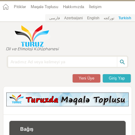
Pitiklər
Məqalə Toplusu
Hakkımızda
İletişim
فارسی
Azerbaijani
English
تورکجه
Turkish
Yeni Üye
Giriş Yap
Bağış