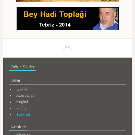
Diğer Siteler
Diller
فارسی
Azerbaijani
English
تورکجه
Turkish
İçerikler