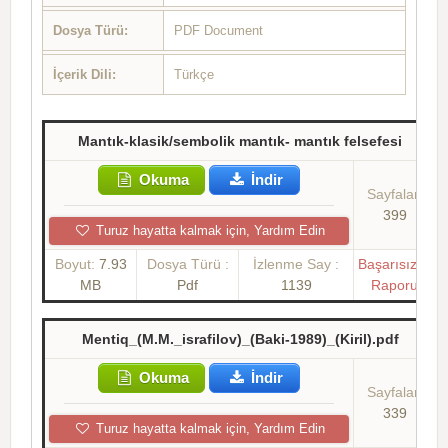
Dosya Türü:
PDF Document
İçerik Dili:
Türkçe
Mantık-klasik/sembolik mantık- mantık felsefesi
Okuma
İndir
Sayfalar:
399
Turuz hayatta kalmak için, Yardım Edin
Boyut:
7.93
Dosya Türü :
İzlenme Say :
Başarısızlık
MB
Pdf
1139
Raporu
Mentiq_(M.M._israfilov)_(Baki-1989)_(Kiril).pdf
Okuma
İndir
Sayfalar:
339
Turuz hayatta kalmak için, Yardım Edin