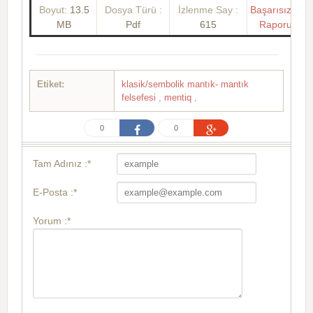
Boyut:
13.5
Dosya Türü :
İzlenme Say :
Başarısızlık
MB
Pdf
615
Raporu
Etiket:
klasik/sembolik mantık- mantık
felsefesi
,
mentiq
,
0
0
Tam Adınız :*
E-Posta :*
Yorum :*