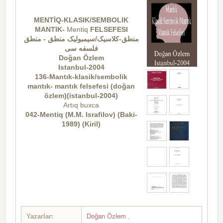
MENTİQ-KLASIK/SEMBOLIK
MANTIK-
Mentiq
FELSEFESI
منطق-کلاسیک/سيمبولیک منطق - منطق
فلسفه سی
Doğan Özlem
Istanbul-2004
136-Mantık-klasik/sembolik
mantık- mantık felsefesi (doğan
özlem)(istanbul-2004)
Artıq buxca
042-Mentiq (M.M. Israfilov) (Baki-
1989) (Kiril)
Yazarlar:
Doğan Özlem
,