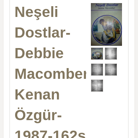
Neşeli
Dostlar-
Debbie
Macomber-
Kenan
Özgür-
1987-162s