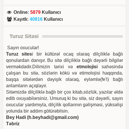
Online
:
5879
Kullanıcı
Kayıtlı
:
40816
Kullanıcı
Turuz Sitəsi
Sayın oxucular!
Turuz sites
i bir kültürəl ocaq olaraq dilçiliklə bağlı
qonulardan danışır. Bu sitə dilçiliklə bağlı dəyərli bilgilər
verməkdədir.Dilimizin tarixi və
etmolojisi
sahəsində
çalışan bu sitə, sözlərin kökü və etimolojisi haqqında,
başqa sitələrdən dəyişik olaraq, eyləmlə(fe'l) bağlı
anlamların açıqlayır.
Sitəmizdə dilçiliklə bağlı bir çox kitab,sözlük, yazılar əldə
edib oxuyabilərsiniz. Umuruq ki bu sitə, siz dəyərli, sayın
oxucular yardımıyla, dilçilik qollarının gəlişməsi, yüksəlişi
yolunda bir addım götürəbilsin.
Bey Hadi (
h.beyhadi@gmail.com
)
Təbriz