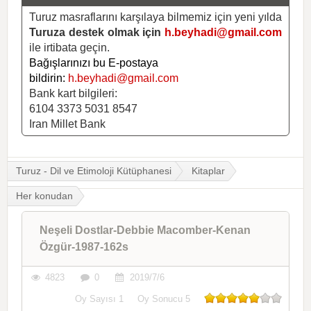
Turuz masraflarını karşılaya bilmemiz için yeni yılda
Turuza destek olmak için
h.beyhadi@gmail.com
ile irtibata geçin.
Bağışlarınızı bu E-postaya
bildirin:
h.beyhadi@gmail.com
Bank kart bilgileri:
6104 3373 5031 8547
Iran Millet Bank
Turuz - Dil ve Etimoloji Kütüphanesi
Kitaplar
Her konudan
Neşeli Dostlar-Debbie Macomber-Kenan
Özgür-1987-162s
4823
0
2019/7/6
Oy Sayısı
1
Oy Sonucu
5