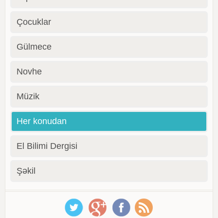
Çocuklar
Gülmece
Novhe
Müzik
Her konudan
El Bilimi Dergisi
Şəkil