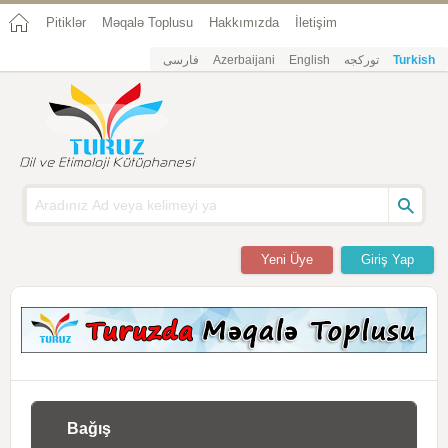
Pitiklər
Məqalə Toplusu
Hakkımızda
İletişim
فارسی
Azerbaijani
English
تورکجه
Turkish
Yeni Üye
Giriş Yap
Bağış