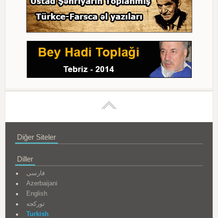
Diğer Siteler
Diller
فارسی
Azerbaijani
English
تورکجه
Turkish