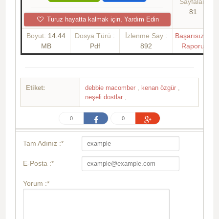
Sayfalar:
81
Turuz hayatta kalmak için, Yardım Edin
Boyut:
14.44
Dosya Türü :
İzlenme Say :
Başarısızlık
MB
Pdf
892
Raporu
Etiket:
debbie macomber
,
kenan özgür
,
neşeli dostlar
,
0
0
Tam Adınız :*
E-Posta :*
Yorum :*