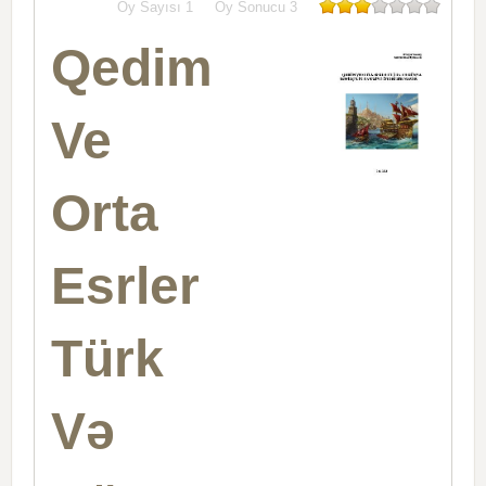
Oy Sayısı
1
Oy Sonucu
3
Qedim
Ve
Orta
Esrler
Türk
Və