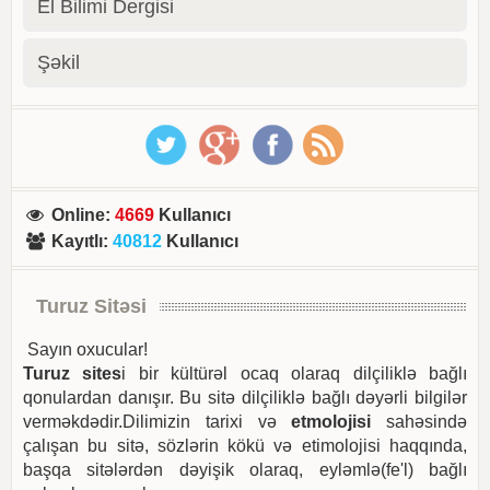
El Bilimi Dergisi
Şəkil
Online
:
4669
Kullanıcı
Kayıtlı
:
40812
Kullanıcı
Turuz Sitəsi
Sayın oxucular!
Turuz sites
i bir kültürəl ocaq olaraq dilçiliklə bağlı
qonulardan danışır. Bu sitə dilçiliklə bağlı dəyərli bilgilər
verməkdədir.Dilimizin tarixi və
etmolojisi
sahəsində
çalışan bu sitə, sözlərin kökü və etimolojisi haqqında,
başqa sitələrdən dəyişik olaraq, eyləmlə(fe'l) bağlı