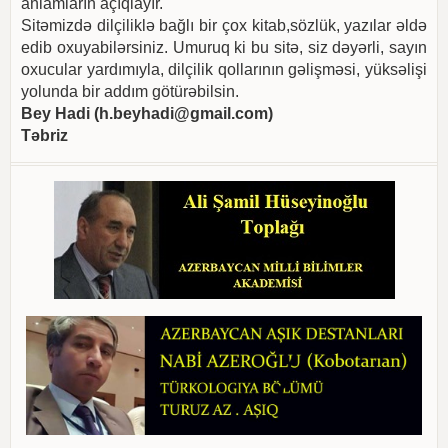
anlamların açıqlayır.
Sitəmizdə dilçiliklə bağlı bir çox kitab,sözlük, yazılar əldə
edib oxuyabilərsiniz. Umuruq ki bu sitə, siz dəyərli, sayın
oxucular yardımıyla, dilçilik qollarının gəlişməsi, yüksəlişi
yolunda bir addım götürəbilsin.
Bey Hadi (
h.beyhadi@gmail.com
)
Təbriz