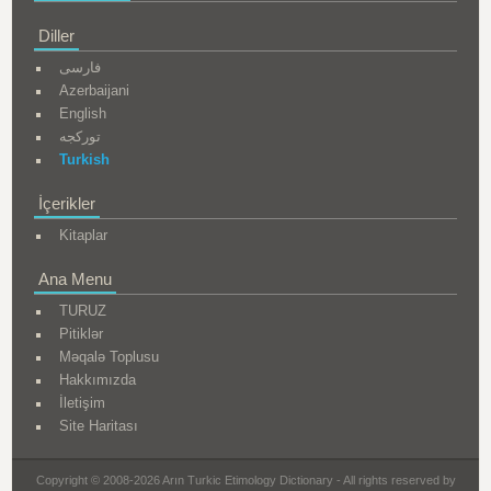
Diller
فارسی
Azerbaijani
English
تورکجه
Turkish
İçerikler
Kitaplar
Ana Menu
TURUZ
Pitiklər
Məqalə Toplusu
Hakkımızda
İletişim
Site Haritası
Copyright © 2008-2026 Arın Turkic Etimology Dictionary - All rights reserved by