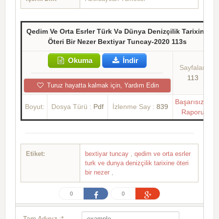
Qedim Ve Orta Esrler Türk Və Dünya Denizçilik Tarixine
Öteri Bir Nezer Bextiyar Tuncay-2020 113s
Okuma
İndir
Sayfalar:
113
Turuz hayatta kalmak için, Yardım Edin
Başarısızlık
Boyut:
Dosya Türü :
Pdf
İzlenme Say :
839
Raporu
Etiket:
bextiyar tuncay
,
qedim ve orta esrler
turk ve dunya denizçilik tarixine öteri
bir nezer
,
0
0
Tam Adınız :*