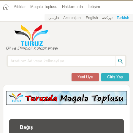
Pitiklər
Məqalə Toplusu
Hakkımızda
İletişim
فارسی
Azerbaijani
English
تورکجه
Turkish
Yeni Üye
Giriş Yap
Bağış