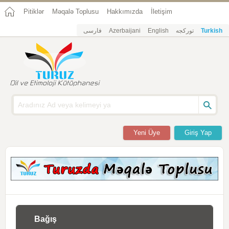
Pitiklər
Məqalə Toplusu
Hakkımızda
İletişim
فارسی
Azerbaijani
English
تورکجه
Turkish
Yeni Üye
Giriş Yap
Bağış