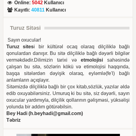
Online
:
5042
Kullanıcı
Kayıtlı
:
40811
Kullanıcı
Turuz Sitəsi
Sayın oxucular!
Turuz sites
i bir kültürəl ocaq olaraq dilçiliklə bağlı
qonulardan danışır. Bu sitə dilçiliklə bağlı dəyərli bilgilər
verməkdədir.Dilimizin tarixi və
etmolojisi
sahəsində
çalışan bu sitə, sözlərin kökü və etimolojisi haqqında,
başqa sitələrdən dəyişik olaraq, eyləmlə(fe'l) bağlı
anlamların açıqlayır.
Sitəmizdə dilçiliklə bağlı bir çox kitab,sözlük, yazılar əldə
edib oxuyabilərsiniz. Umuruq ki bu sitə, siz dəyərli, sayın
oxucular yardımıyla, dilçilik qollarının gəlişməsi, yüksəlişi
yolunda bir addım götürəbilsin.
Bey Hadi (
h.beyhadi@gmail.com
)
Təbriz