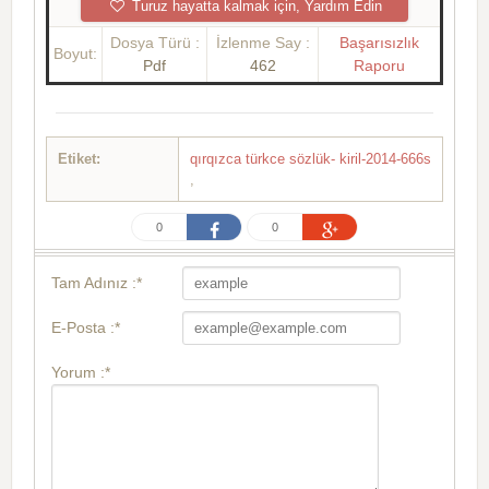
Turuz hayatta kalmak için, Yardım Edin
Dosya Türü :
İzlenme Say :
Başarısızlık
Boyut:
Pdf
462
Raporu
Etiket:
qırqızca türkce sözlük- kiril-2014-666s
,
0
0
Tam Adınız :*
E-Posta :*
Yorum :*