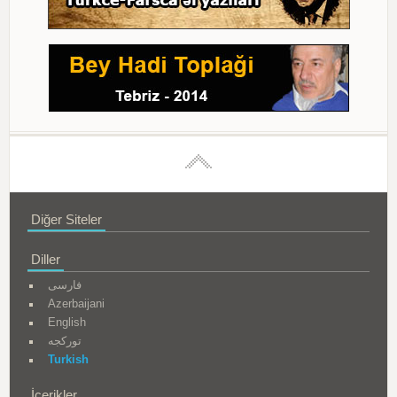
Diğer Siteler
Diller
فارسی
Azerbaijani
English
تورکجه
Turkish
İçerikler