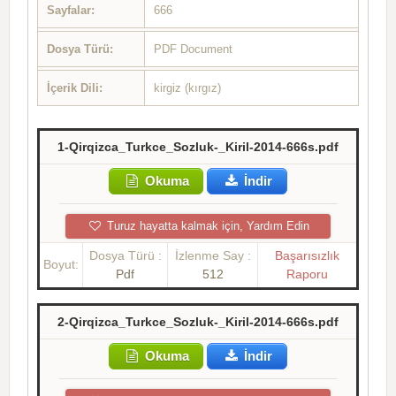
Sayfalar:
666
Dosya Türü:
PDF Document
İçerik Dili:
kirgiz (kırgız)
1-Qirqizca_Turkce_Sozluk-_Kiril-2014-666s.pdf
Okuma
İndir
Turuz hayatta kalmak için, Yardım Edin
Dosya Türü :
İzlenme Say :
Başarısızlık
Boyut:
Pdf
512
Raporu
2-Qirqizca_Turkce_Sozluk-_Kiril-2014-666s.pdf
Okuma
İndir