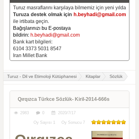
Turuz masraflarını karşılaya bilmemiz için yeni yılda
Turuza destek olmak için
h.beyhadi@gmail.com
ile irtibata geçin.
Bağışlarınızı bu E-postaya
bildirin:
h.beyhadi@gmail.com
Bank kart bilgileri:
6104 3373 5031 8547
Iran Millet Bank
Turuz - Dil ve Etimoloji Kütüphanesi
Kitaplar
Sözlük
Qırqızca Türkce Sözlük- Kiril-2014-666s
2983
0
2020/7/17
Oy Sayısı
1
Oy Sonucu
7