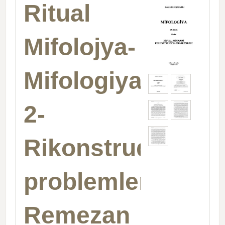
Ritual
Mifolojya-
Mifologiya-
2-
Rikonstruqsiya
problemleri-
Remezan