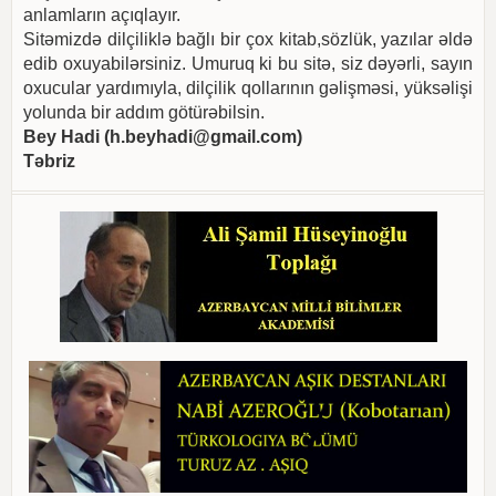
anlamların açıqlayır.
Sitəmizdə dilçiliklə bağlı bir çox kitab,sözlük, yazılar əldə
edib oxuyabilərsiniz. Umuruq ki bu sitə, siz dəyərli, sayın
oxucular yardımıyla, dilçilik qollarının gəlişməsi, yüksəlişi
yolunda bir addım götürəbilsin.
Bey Hadi (
h.beyhadi@gmail.com
)
Təbriz