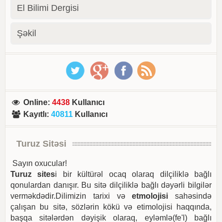
El Bilimi Dergisi
Şəkil
Online
:
4438
Kullanıcı
Kayıtlı
:
40811
Kullanıcı
Turuz Sitəsi
Sayın oxucular!
Turuz sites
i bir kültürəl ocaq olaraq dilçiliklə bağlı
qonulardan danışır. Bu sitə dilçiliklə bağlı dəyərli bilgilər
verməkdədir.Dilimizin tarixi və
etmolojisi
sahəsində
çalışan bu sitə, sözlərin kökü və etimolojisi haqqında,
başqa sitələrdən dəyişik olaraq, eyləmlə(fe'l) bağlı