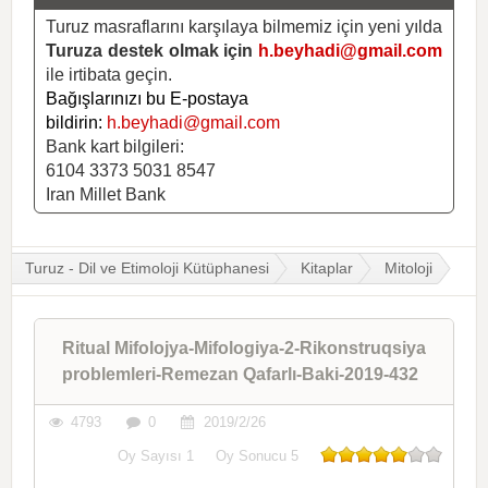
Turuz masraflarını karşılaya bilmemiz için yeni yılda
Turuza destek olmak için
h.beyhadi@gmail.com
ile irtibata geçin.
Bağışlarınızı bu E-postaya
bildirin:
h.beyhadi@gmail.com
Bank kart bilgileri:
6104 3373 5031 8547
Iran Millet Bank
Turuz - Dil ve Etimoloji Kütüphanesi
Kitaplar
Mitoloji
Ritual Mifolojya-Mifologiya-2-Rikonstruqsiya
problemleri-Remezan Qafarlı-Baki-2019-432
4793
0
2019/2/26
Oy Sayısı
1
Oy Sonucu
5