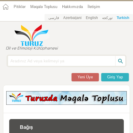
Pitiklər
Məqalə Toplusu
Hakkımızda
İletişim
فارسی
Azerbaijani
English
تورکجه
Turkish
Yeni Üye
Giriş Yap
Bağış