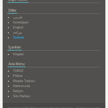
Diller
فارسی
Azerbaijani
English
تورکجه
Turkish
İçerikler
Kitaplar
Ana Menu
TURUZ
Pitiklər
Məqalə Toplusu
Hakkımızda
İletişim
Site Haritası
Copyright © 2008-2026 Arın Turkic Etimology Dictionary - All rights reserved by