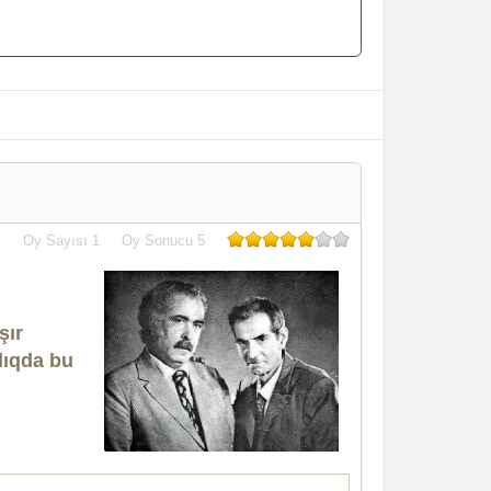
Oy Sayısı
1
Oy Sonucu
5
şır
lıqda bu