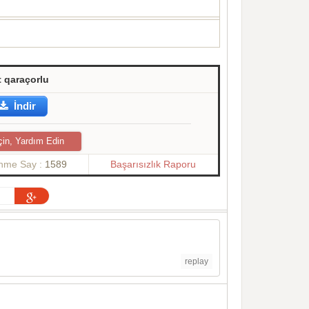
 qaraçorlu
İndir
çin, Yardım Edin
enme Say :
1589
Başarısızlık Raporu
replay