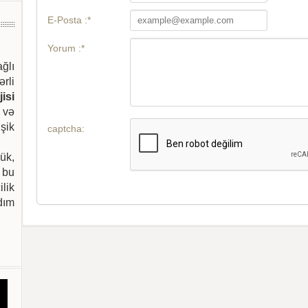
E-Posta :*
Yorum :*
ağlı
ərli
isi
 və
şik
captcha:
ük,
 bu
ilik
dım