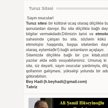
Turuz Sitəsi
Sayın oxucular!
Turuz sites
i bir kültürəl ocaq olaraq dilçiliklə b
qonulardan danışır. Bu sitə dilçiliklə bağlı dəy
bilgilər verməkdədir.Dilimizin tarixi və
etmoloj
sahəsində çalışan bu sitə, sözlərin kökü
etimolojisi haqqında, başqa sitələrdən dəyi
olaraq, eyləmlə(fe'l) bağlı anlamların açıqlayır.
Sitəmizdə dilçiliklə bağlı bir çox kitab,sözl
yazılar əldə edib oxuyabilərsiniz. Umuruq ki
sitə, siz dəyərli, sayın oxucular yardımıyla, dilç
qollarının gəlişməsi, yüksəlişi yolunda bir ad
götürəbilsin.
Bey Hadi (
h.beyhadi@gmail.com
)
Təbriz