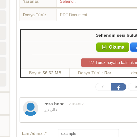
Yazarlar:
Sehend
,
Dosya Türü:
PDF Document
Sehendin sesi bulut
Okuma
Turuz hayatta kalmak i
Boyut:
56.62 MB
Dosya Türü :
Rar
İzl
0
0
reza hose
2015/3/12
عالی دیر
Tam Adınız :*