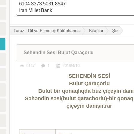
6104 3373 5031 8547
Iran Millet Bank
Turuz - Dil ve Etimoloji Kütüphanesi
Kitaplar
Şiir
Sehendin Sesi Bulut Qaraçorlu
9147
1
2016/4/10
SEHENDİN SESİ
Bulut Qaraçorlu
Bulut bir qonaqlıqda buz çiçeyin danı
Səhəndin səsi(bulut qarachorlu)-bir qonaq
çiçəyin danışır.rar