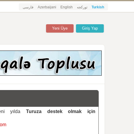
فارسی
Azerbaijani
English
تورکجه
Turkish
Yeni Üye
Giriş Yap
yeni yılda
Turuza destek olmak için
com