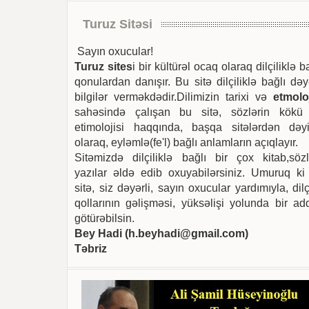
Turuz Sitəsi
Sayın oxucular!
Turuz sites
i bir kültürəl ocaq olaraq dilçiliklə b
qonulardan danışır. Bu sitə dilçiliklə bağlı dəy
bilgilər verməkdədir.Dilimizin tarixi və
etmoloj
sahəsində çalışan bu sitə, sözlərin kökü
etimolojisi haqqında, başqa sitələrdən dəyi
olaraq, eyləmlə(fe'l) bağlı anlamların açıqlayır.
Sitəmizdə dilçiliklə bağlı bir çox kitab,sözl
yazılar əldə edib oxuyabilərsiniz. Umuruq ki
sitə, siz dəyərli, sayın oxucular yardımıyla, dilç
qollarının gəlişməsi, yüksəlişi yolunda bir ad
götürəbilsin.
Bey Hadi (
h.beyhadi@gmail.com
)
Təbriz