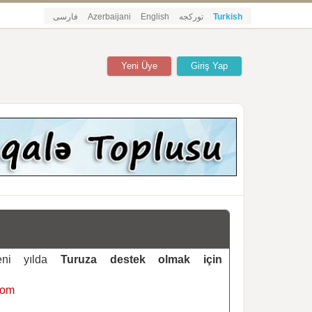
فارسی
Azerbaijani
English
تورکجه
Turkish
Yeni Üye
Giriş Yap
yeni yılda
Turuza destek olmak için
com