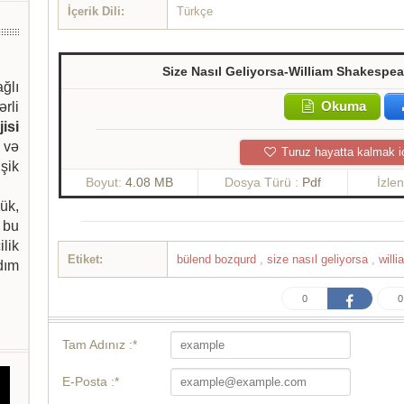
İçerik Dili:
Türkçe
Size Nasıl Geliyorsa-William Shakesp
ağlı
Okuma
ərli
isi
 və
Turuz hayatta kalmak i
şik
Boyut:
4.08 MB
Dosya Türü :
Pdf
İzle
ük,
 bu
ilik
Etiket:
bülend bozqurd
,
size nasıl geliyorsa
,
will
dım
0
0
Tam Adınız :*
E-Posta :*