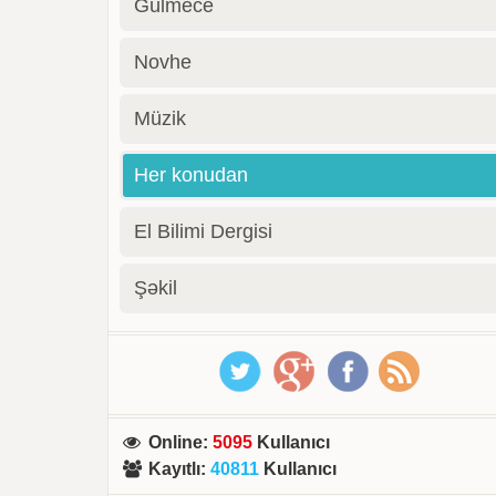
Gülmece
Novhe
Müzik
Her konudan
El Bilimi Dergisi
Şəkil
Online
:
5095
Kullanıcı
Kayıtlı
:
40811
Kullanıcı