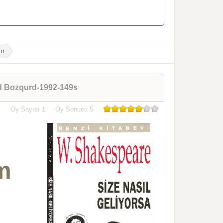
an
nd Bozqurd-1992-149s
Oy Sayısı
1
Oy Sonucu
5
m