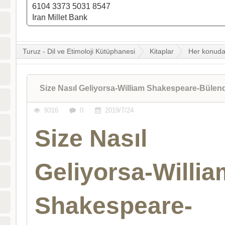
6104 3373 5031 8547
Iran Millet Bank
Turuz - Dil ve Etimoloji Kütüphanesi
Kitaplar
Her konud
Size Nasıl Geliyorsa-William Shakespeare-Büle
9316
0
2019/7/24
Size Nasıl
Geliyorsa-Willia
Shakespeare-