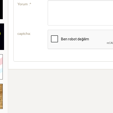
Yorum :*
captcha: