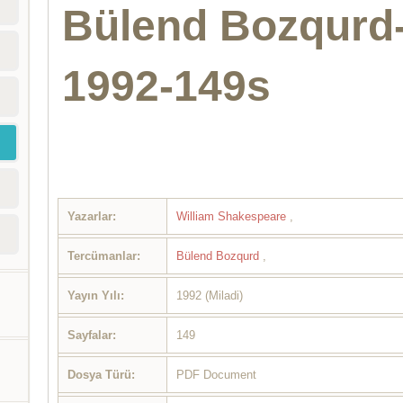
Bülend Bozqurd
1992-149s
Yazarlar:
William Shakespeare
,
Tercümanlar:
Bülend Bozqurd
,
Yayın Yılı:
1992 (Miladi)
Sayfalar:
149
Dosya Türü:
PDF Document