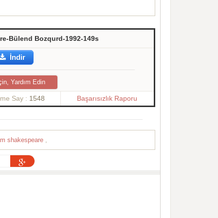
eare-Bülend Bozqurd-1992-149s
İndir
çin, Yardım Edin
nme Say :
1548
Başarısızlık Raporu
iam shakespeare
,