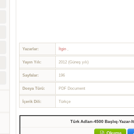
Yazarlar:
İtgin
,
Yayın Yılı:
2012 (Güneş yılı)
Sayfalar:
196
Dosya Türü:
PDF Document
İçerik Dili:
Türkçe
Türk Adları-4500 Başlıq-Yazar-I
Okuma