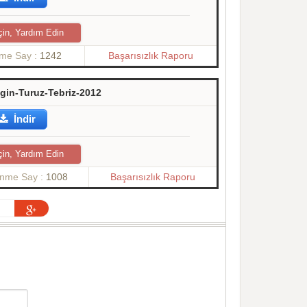
çin, Yardım Edin
nme Say :
1242
Başarısızlık Raporu
tgin-Turuz-Tebriz-2012
İndir
çin, Yardım Edin
enme Say :
1008
Başarısızlık Raporu