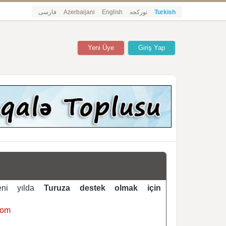
فارسی
Azerbaijani
English
تورکجه
Turkish
Yeni Üye
Giriş Yap
yeni yılda
Turuza destek olmak için
com