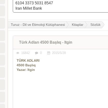
6104 3373 5031 8547
Iran Millet Bank
Turuz - Dil ve Etimoloji Kütüphanesi
Kitaplar
Sözlük
Türk Adları 4500 Başlıq - Itgin
16842
0
2015/5/28
TÜRK ADLARI
4500 Başlıq
Yazar: Itgin