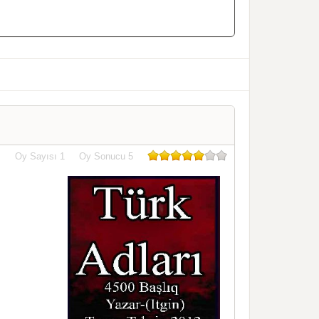
Oy Sayısı
1
Oy Sonucu
5