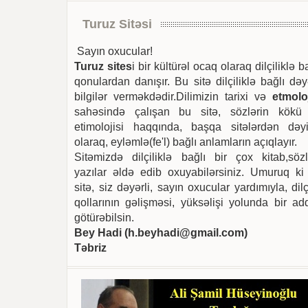
Turuz Sitəsi
Sayın oxucular!
Turuz sites
i bir kültürəl ocaq olaraq dilçiliklə b
qonulardan danışır. Bu sitə dilçiliklə bağlı dəy
bilgilər verməkdədir.Dilimizin tarixi və
etmoloj
sahəsində çalışan bu sitə, sözlərin kökü
etimolojisi haqqında, başqa sitələrdən dəyi
olaraq, eyləmlə(fe'l) bağlı anlamların açıqlayır.
Sitəmizdə dilçiliklə bağlı bir çox kitab,sözl
yazılar əldə edib oxuyabilərsiniz. Umuruq ki
sitə, siz dəyərli, sayın oxucular yardımıyla, dilç
qollarının gəlişməsi, yüksəlişi yolunda bir ad
götürəbilsin.
Bey Hadi (
h.beyhadi@gmail.com
)
Təbriz