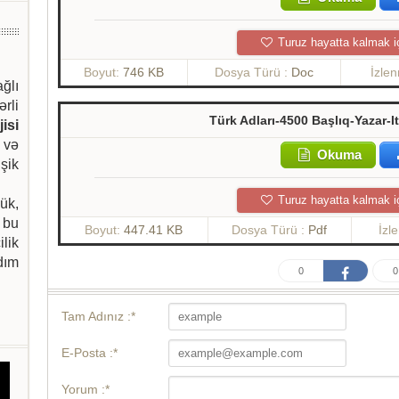
Turuz hayatta kalmak i
Boyut:
746 KB
Dosya Türü :
Doc
İzle
ağlı
ərli
Türk Adları-4500 Başlıq-Yazar-I
isi
 və
Okuma
şik
Turuz hayatta kalmak i
ük,
 bu
Boyut:
447.41 KB
Dosya Türü :
Pdf
İzl
ilik
dım
0
0
Tam Adınız :*
E-Posta :*
Yorum :*