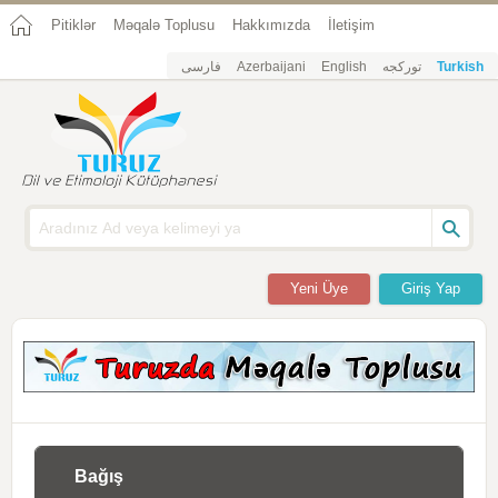
Pitiklər
Məqalə Toplusu
Hakkımızda
İletişim
فارسی
Azerbaijani
English
تورکجه
Turkish
Yeni Üye
Giriş Yap
Bağış