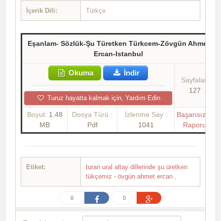
İçerik Dili:
Türkçe
Eşanlam- Sözlük-Şu Türetken Türkcem-Zövgün Ahmet
Ercan-Istanbul
Okuma
İndir
Sayfalar:
127
Turuz hayatta kalmak için, Yardım Edin
Boyut:
1.48
Dosya Türü :
İzlenme Say :
Başarısızlık
MB
Pdf
1041
Raporu
Etiket:
turan ural altay dillerinde şu üretken
tükçemiz - övgün ahmet ercan
,
0
0