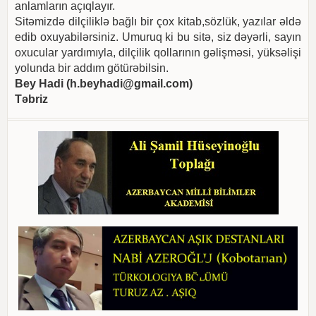
anlamların açıqlayır.
Sitəmizdə dilçiliklə bağlı bir çox kitab,sözlük, yazılar əldə
edib oxuyabilərsiniz. Umuruq ki bu sitə, siz dəyərli, sayın
oxucular yardımıyla, dilçilik qollarının gəlişməsi, yüksəlişi
yolunda bir addım götürəbilsin.
Bey Hadi (
h.beyhadi@gmail.com
)
Təbriz