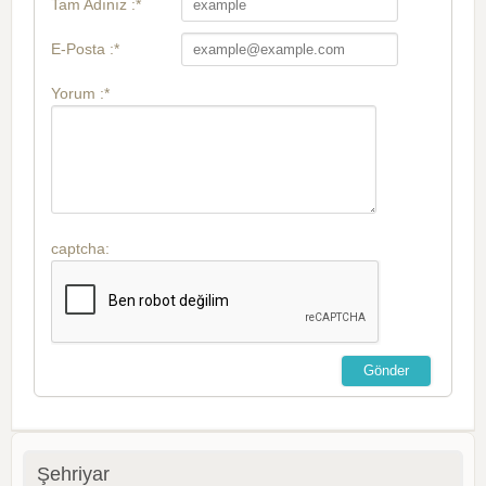
Tam Adınız :*
E-Posta :*
Yorum :*
captcha:
Şehriyar