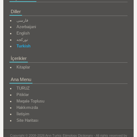
Diller
فارسی
Azerbaijani
English
تورکجه
Turkish
İçerikler
Kitaplar
Ana Menu
TURUZ
Pitiklər
Məqalə Toplusu
Hakkımızda
İletişim
Site Haritası
Copyright © 2008-2026 Arın Turkic Etimology Dictionary - All rights reserved by