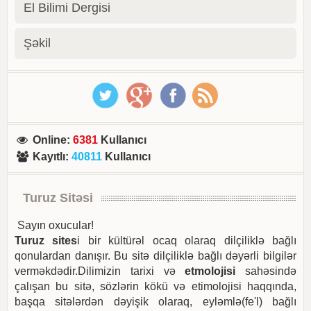
El Bilimi Dergisi
Şəkil
Online
:
6381
Kullanıcı
Kayıtlı
:
40811
Kullanıcı
Turuz Sitəsi
Sayın oxucular!
Turuz sites
i bir kültürəl ocaq olaraq dilçiliklə bağlı
qonulardan danışır. Bu sitə dilçiliklə bağlı dəyərli bilgilər
verməkdədir.Dilimizin tarixi və
etmolojisi
sahəsində
çalışan bu sitə, sözlərin kökü və etimolojisi haqqında,
başqa sitələrdən dəyişik olaraq, eyləmlə(fe'l) bağlı