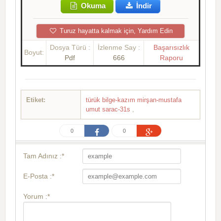
Okuma
İndir
Turuz hayatta kalmak için, Yardım Edin
Dosya Türü :
İzlenme Say :
Başarısızlık
Boyut:
Pdf
666
Raporu
Etiket:
türük bilge-kazım mirşan-mustafa
umut sarac-31s
,
0
0
Tam Adınız :*
E-Posta :*
Yorum :*