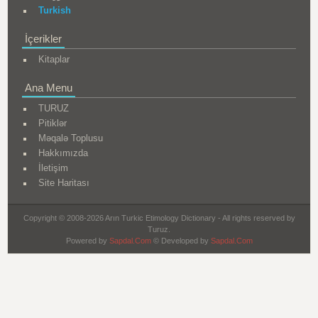
Turkish
İçerikler
Kitaplar
Ana Menu
TURUZ
Pitiklər
Məqalə Toplusu
Hakkımızda
İletişim
Site Haritası
Copyright © 2008-2026 Arın Turkic Etimology Dictionary - All rights reserved by
Turuz.
Powered by
Sapdal.Com
© Developed by
Sapdal.Com