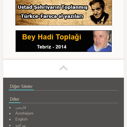
Diğer Siteler
Diller
فارسی
Azerbaijani
English
تورکجه