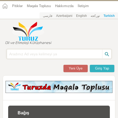
Pitiklər
Məqalə Toplusu
Hakkımızda
İletişim
فارسی
Azerbaijani
English
تورکجه
Turkish
Yeni Üye
Giriş Yap
Bağış