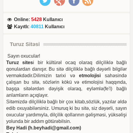
Online
:
5428
Kullanıcı
Kayıtlı
:
40811
Kullanıcı
Turuz Sitəsi
Sayın oxucular!
Turuz sites
i bir kültürəl ocaq olaraq dilçiliklə bağlı
qonulardan danışır. Bu sitə dilçiliklə bağlı dəyərli bilgilər
verməkdədir.Dilimizin tarixi və
etmolojisi
sahəsində
çalışan bu sitə, sözlərin kökü və etimolojisi haqqında,
başqa sitələrdən dəyişik olaraq, eyləmlə(fe'l) bağlı
anlamların açıqlayır.
Sitəmizdə dilçiliklə bağlı bir çox kitab,sözlük, yazılar əldə
edib oxuyabilərsiniz. Umuruq ki bu sitə, siz dəyərli, sayın
oxucular yardımıyla, dilçilik qollarının gəlişməsi, yüksəlişi
yolunda bir addım götürəbilsin.
Bey Hadi (
h.beyhadi@gmail.com
)