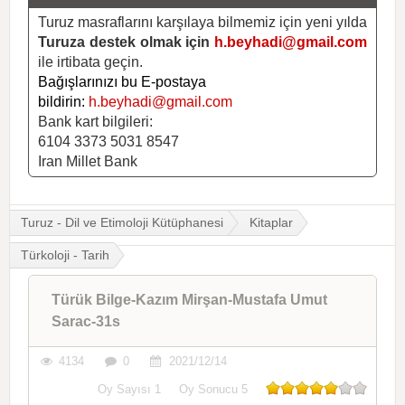
Turuz masraflarını karşılaya bilmemiz için yeni yılda
Turuza destek olmak için
h.beyhadi@gmail.com
ile irtibata geçin.
Bağışlarınızı bu E-postaya
bildirin:
h.beyhadi@gmail.com
Bank kart bilgileri:
6104 3373 5031 8547
Iran Millet Bank
Turuz - Dil ve Etimoloji Kütüphanesi
Kitaplar
Türkoloji - Tarih
Türük Bilge-Kazım Mirşan-Mustafa Umut
Sarac-31s
4134
0
2021/12/14
Oy Sayısı
1
Oy Sonucu
5