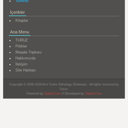
Turkish
İçerikler
Kitaplar
Ana Menu
TURUZ
Pitiklər
Məqalə Toplusu
Hakkımızda
İletişim
Site Haritası
Copyright © 2008-2026 Arın Turkic Etimology Dictionary - All rights reserved by
Turuz.
Powered by
Sapdal.Com
© Developed by
Sapdal.Com