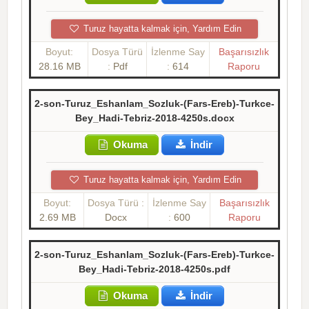
Turuz hayatta kalmak için, Yardım Edin
Boyut:
Dosya Türü
İzlenme Say
Başarısızlık
28.16 MB
:
Pdf
:
614
Raporu
2-son-Turuz_Eshanlam_Sozluk-(Fars-Ereb)-Turkce-
Bey_Hadi-Tebriz-2018-4250s.docx
Okuma
İndir
Turuz hayatta kalmak için, Yardım Edin
Boyut:
Dosya Türü :
İzlenme Say
Başarısızlık
2.69 MB
Docx
:
600
Raporu
2-son-Turuz_Eshanlam_Sozluk-(Fars-Ereb)-Turkce-
Bey_Hadi-Tebriz-2018-4250s.pdf
Okuma
İndir