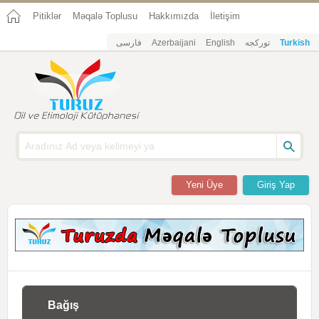
Pitiklər
Məqalə Toplusu
Hakkımızda
İletişim
فارسی
Azerbaijani
English
تورکجه
Turkish
Yeni Üye
Giriş Yap
Bağış