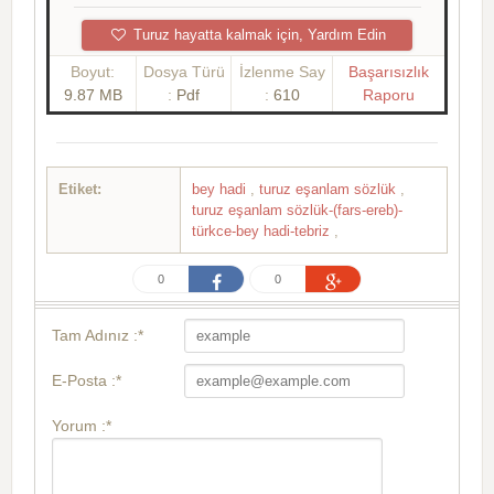
Turuz hayatta kalmak için, Yardım Edin
Boyut:
Dosya Türü
İzlenme Say
Başarısızlık
9.87 MB
:
Pdf
:
610
Raporu
Etiket:
bey hadi
,
turuz eşanlam sözlük
,
turuz eşanlam sözlük-(fars-ereb)-
türkce-bey hadi-tebriz
,
0
0
Tam Adınız :*
E-Posta :*
Yorum :*