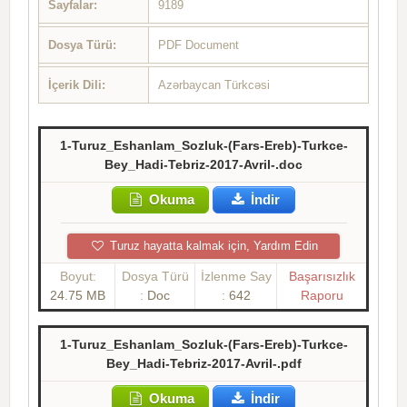
Sayfalar:
9189
Dosya Türü:
PDF Document
İçerik Dili:
Azərbaycan Türkcəsi
1-Turuz_Eshanlam_Sozluk-(Fars-Ereb)-Turkce-
Bey_Hadi-Tebriz-2017-Avril-.doc
Okuma
İndir
Turuz hayatta kalmak için, Yardım Edin
Boyut:
Dosya Türü
İzlenme Say
Başarısızlık
24.75 MB
:
Doc
:
642
Raporu
1-Turuz_Eshanlam_Sozluk-(Fars-Ereb)-Turkce-
Bey_Hadi-Tebriz-2017-Avril-.pdf
Okuma
İndir