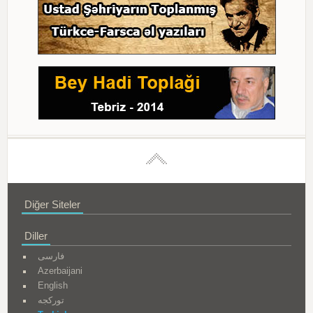
Diğer Siteler
Diller
فارسی
Azerbaijani
English
تورکجه