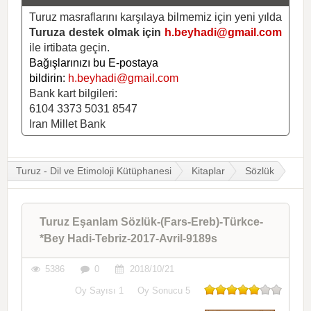
Turuz masraflarını karşılaya bilmemiz için yeni yılda
Turuza destek olmak için
h.beyhadi@gmail.com
ile irtibata geçin.
Bağışlarınızı bu E-postaya
bildirin:
h.beyhadi@gmail.com
Bank kart bilgileri:
6104 3373 5031 8547
Iran Millet Bank
Turuz - Dil ve Etimoloji Kütüphanesi
Kitaplar
Sözlük
Turuz Eşanlam Sözlük-(Fars-Ereb)-Türkce-
*Bey Hadi-Tebriz-2017-Avril-9189s
5386
0
2018/10/21
Oy Sayısı
1
Oy Sonucu
5