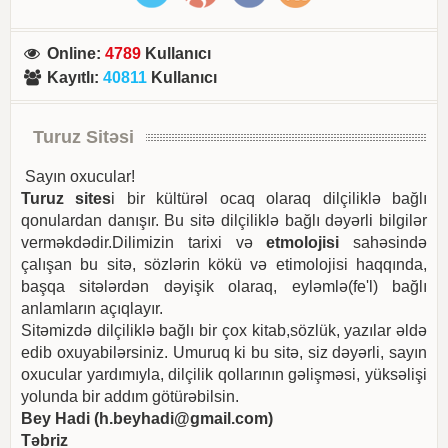
Online
:
4789
Kullanıcı
Kayıtlı
:
40811
Kullanıcı
Turuz Sitəsi
Sayın oxucular!
Turuz sites
i bir kültürəl ocaq olaraq dilçiliklə bağlı
qonulardan danışır. Bu sitə dilçiliklə bağlı dəyərli bilgilər
verməkdədir.Dilimizin tarixi və
etmolojisi
sahəsində
çalışan bu sitə, sözlərin kökü və etimolojisi haqqında,
başqa sitələrdən dəyişik olaraq, eyləmlə(fe'l) bağlı
anlamların açıqlayır.
Sitəmizdə dilçiliklə bağlı bir çox kitab,sözlük, yazılar əldə
edib oxuyabilərsiniz. Umuruq ki bu sitə, siz dəyərli, sayın
oxucular yardımıyla, dilçilik qollarının gəlişməsi, yüksəlişi
yolunda bir addım götürəbilsin.
Bey Hadi (
h.beyhadi@gmail.com
)
Təbriz