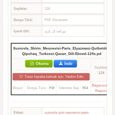
Sayfalar:
124
Dosya Türü:
PDF Document
İçerik Dili:
تورکجه ال یازی
Xusrovla_Shirin_Mesnevisi-Paris_Elyazmasi-Qutbetdin-
Qipchaq_Turkcesi-Qazan_Dili-Ebced-124s.pd
Okuma
İndir
Sayfalar:
124
Turuz hayatta kalmak için, Yardım Edin
Başarısızlık
Boyut:
Dosya Türü :
Pdf
İzlenme Say :
954
Raporu
Etiket:
xusrovla şirin mesnevisi-paris