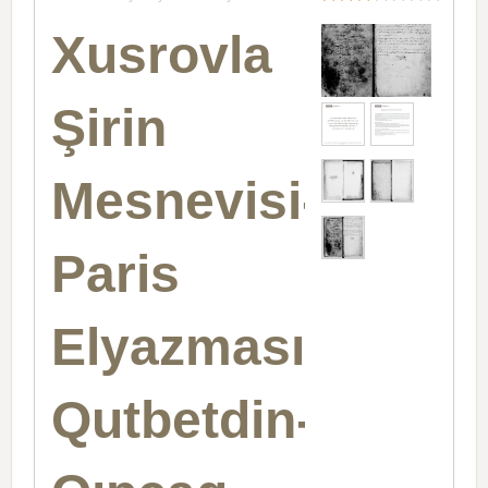
Xusrovla
Şirin
Mesnevisi-
Paris
Elyazması-
Qutbetdin-