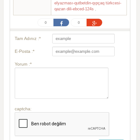
elyazması-qutbetdin-qıpçaq türkcesi-
qazan dili-ebced-124s
,
0
0
Tam Adınız :*
E-Posta :*
Yorum :*
captcha: