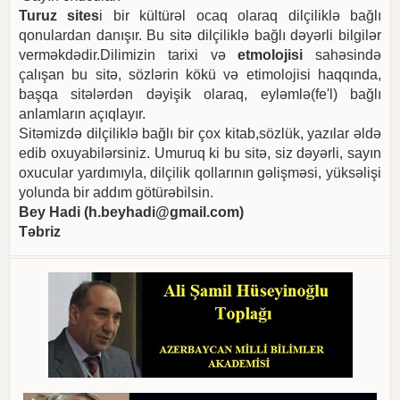
Turuz sites
i bir kültürəl ocaq olaraq dilçiliklə bağlı
qonulardan danışır. Bu sitə dilçiliklə bağlı dəyərli bilgilər
verməkdədir.Dilimizin tarixi və
etmolojisi
sahəsində
çalışan bu sitə, sözlərin kökü və etimolojisi haqqında,
başqa sitələrdən dəyişik olaraq, eyləmlə(fe'l) bağlı
anlamların açıqlayır.
Sitəmizdə dilçiliklə bağlı bir çox kitab,sözlük, yazılar əldə
edib oxuyabilərsiniz. Umuruq ki bu sitə, siz dəyərli, sayın
oxucular yardımıyla, dilçilik qollarının gəlişməsi, yüksəlişi
yolunda bir addım götürəbilsin.
Bey Hadi (
h.beyhadi@gmail.com
)
Təbriz