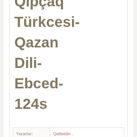
Qıpçaq
Türkcesi-
Qazan
Dili-
Ebced-
124s
Yazarlar:
Qutbetdin
,