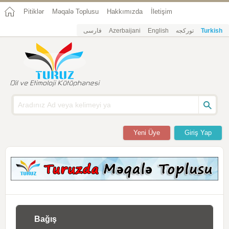
Pitiklər
Məqalə Toplusu
Hakkımızda
İletişim
فارسی
Azerbaijani
English
تورکجه
Turkish
Yeni Üye
Giriş Yap
Bağış