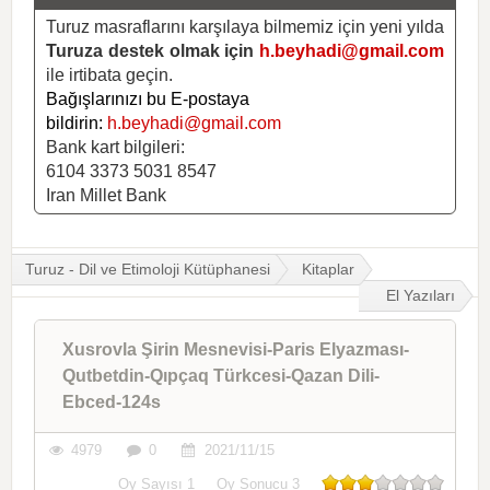
Turuz masraflarını karşılaya bilmemiz için yeni yılda
Turuza destek olmak için
h.beyhadi@gmail.com
ile irtibata geçin.
Bağışlarınızı bu E-postaya
bildirin:
h.beyhadi@gmail.com
Bank kart bilgileri:
6104 3373 5031 8547
Iran Millet Bank
Turuz - Dil ve Etimoloji Kütüphanesi
Kitaplar
El Yazıları
Xusrovla Şirin Mesnevisi-Paris Elyazması-
Qutbetdin-Qıpçaq Türkcesi-Qazan Dili-
Ebced-124s
4979
0
2021/11/15
Oy Sayısı
1
Oy Sonucu
3