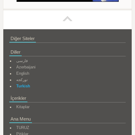
Diğer Siteler
Diller
فارسی
Azerbaijani
English
تورکجه
Turkish
İçerikler
Kitaplar
Ana Menu
TURUZ
Pitiklər