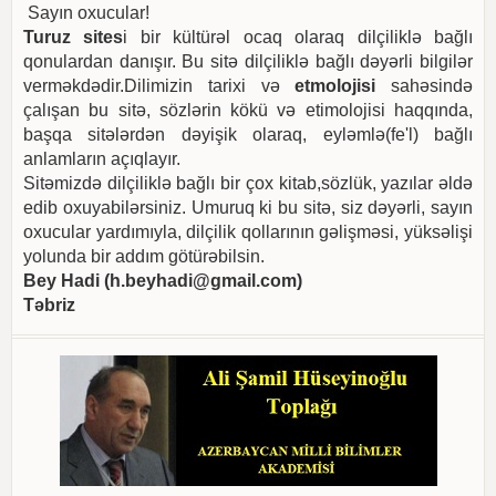
Sayın oxucular!
Turuz sites
i bir kültürəl ocaq olaraq dilçiliklə bağlı
qonulardan danışır. Bu sitə dilçiliklə bağlı dəyərli bilgilər
verməkdədir.Dilimizin tarixi və
etmolojisi
sahəsində
çalışan bu sitə, sözlərin kökü və etimolojisi haqqında,
başqa sitələrdən dəyişik olaraq, eyləmlə(fe'l) bağlı
anlamların açıqlayır.
Sitəmizdə dilçiliklə bağlı bir çox kitab,sözlük, yazılar əldə
edib oxuyabilərsiniz. Umuruq ki bu sitə, siz dəyərli, sayın
oxucular yardımıyla, dilçilik qollarının gəlişməsi, yüksəlişi
yolunda bir addım götürəbilsin.
Bey Hadi (
h.beyhadi@gmail.com
)
Təbriz