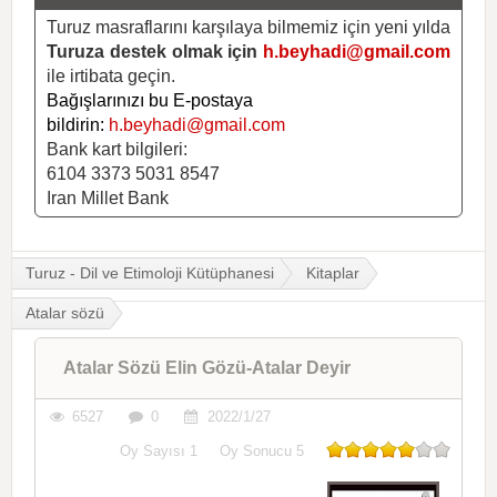
Turuz masraflarını karşılaya bilmemiz için yeni yılda
Turuza destek olmak için
h.beyhadi@gmail.com
ile irtibata geçin.
Bağışlarınızı bu E-postaya
bildirin:
h.beyhadi@gmail.com
Bank kart bilgileri:
6104 3373 5031 8547
Iran Millet Bank
Turuz - Dil ve Etimoloji Kütüphanesi
Kitaplar
Atalar sözü
Atalar Sözü Elin Gözü-Atalar Deyir
6527
0
2022/1/27
Oy Sayısı
1
Oy Sonucu
5