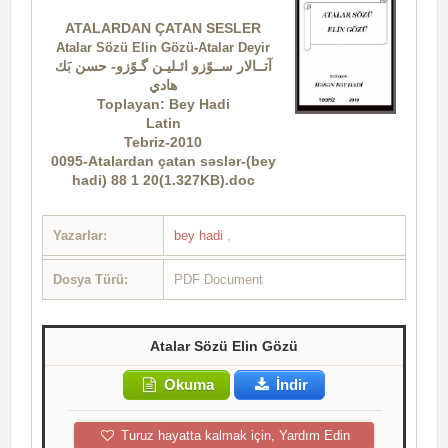
ATALARDAN ÇATAN SESLER
Atalar Sözü Elin Gözü
-Atalar Deyir
آتــالار ســوًزو ائـليـن گـوًزو- حسن بَك
هادي
Toplayan: Bey Hadi
Latin
Tebriz-2010
0095-Atalardan çatan səslər-(bey
hadi) 88 1 20(1.327KB).doc
Yazarlar:
bey hadi
,
Dosya Türü:
PDF Document
Atalar Sözü Elin Gözü
Okuma
İndir
Turuz hayatta kalmak için, Yardım Edin