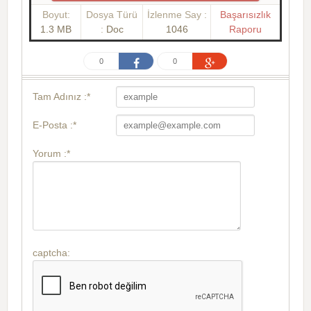
Boyut:
Dosya Türü
İzlenme Say :
Başarısızlık
1.3 MB
:
Doc
1046
Raporu
0
0
Tam Adınız :*
E-Posta :*
Yorum :*
captcha: