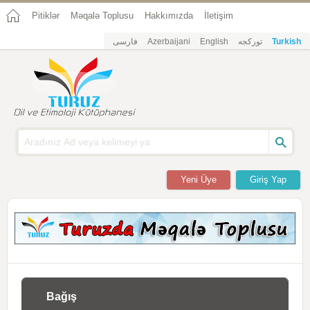
Pitiklər
Məqalə Toplusu
Hakkımızda
İletişim
فارسی
Azerbaijani
English
تورکجه
Turkish
Yeni Üye
Giriş Yap
Bağış