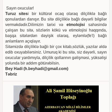
Sayın oxucular!
Turuz sites
i bir kültürəl ocaq olaraq dilçiliklə bağlı
qonulardan danışır. Bu sitə dilçiliklə bağlı dəyərli bilgilər
verməkdədir.Dilimizin tarixi və
etmolojisi
sahəsində
çalışan bu sitə, sözlərin kökü və etimolojisi haqqında,
başqa sitələrdən dəyişik olaraq, eyləmlə(fe'l) bağlı
anlamların açıqlayır.
Sitəmizdə dilçiliklə bağlı bir çox kitab,sözlük, yazılar əldə
edib oxuyabilərsiniz. Umuruq ki bu sitə, siz dəyərli, sayın
oxucular yardımıyla, dilçilik qollarının gəlişməsi, yüksəlişi
yolunda bir addım götürəbilsin.
Bey Hadi (
h.beyhadi@gmail.com
)
Təbriz