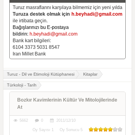
Turuz masraflarını karşılaya bilmemiz için yeni yılda
Turuza destek olmak için
h.beyhadi@gmail.com
ile irtibata geçin.
Bağışlarınızı bu E-postaya
bildirin:
h.beyhadi@gmail.com
Bank kart bilgileri:
6104 3373 5031 8547
Iran Millet Bank
Turuz - Dil ve Etimoloji Kütüphanesi
Kitaplar
Türkoloji - Tarih
Bozkır Kavimlerinin Kültür Ve Mitolojilerinde
At
5662
0
2011/12/10
Oy Sayısı
1
Oy Sonucu
5