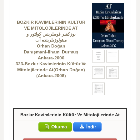
BOZKIR KAVIMLERININ KÜLTÜR
VE MITOLOJILERINDE AT
بوزکقیر قوملرینین کولتور و
میتولوژیلرینده آت
Orhan Doğan
Danışmani-Ilhami Durmuş
Ankara-2006
323-Bozkır Kavimlerinin Kültür Ve
Mitolojilerinde At(Orhan Doğan)
(Ankara-2006)
Bozkır Kavimlerinin Kültür Ve Mitolojilerinde At
Okuma
İndir