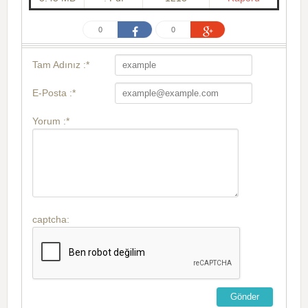
0
0
Tam Adınız :*
E-Posta :*
Yorum :*
captcha: