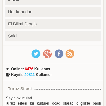
Her konudan
El Bilimi Dergisi
Şəkil
Online
:
6476
Kullanıcı
Kayıtlı
:
40811
Kullanıcı
Turuz Sitəsi
Sayın oxucular!
Turuz sites
i bir kültürəl ocaq olaraq dilçiliklə bağlı