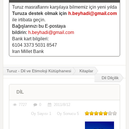
Turuz masraflarını karşılaya bilmemiz için yeni yılda
Turuza destek olmak için
h.beyhadi@gmail.com
ile irtibata geçin.
Bağışlarınızı bu E-postaya
bildirin:
h.beyhadi@gmail.com
Bank kart bilgileri:
6104 3373 5031 8547
Iran Millet Bank
Turuz - Dil ve Etimoloji Kütüphanesi
Kitaplar
Dil Dilçilik
DİL
7727
0
2011/8/12
Oy Sayısı
1
Oy Sonucu
5