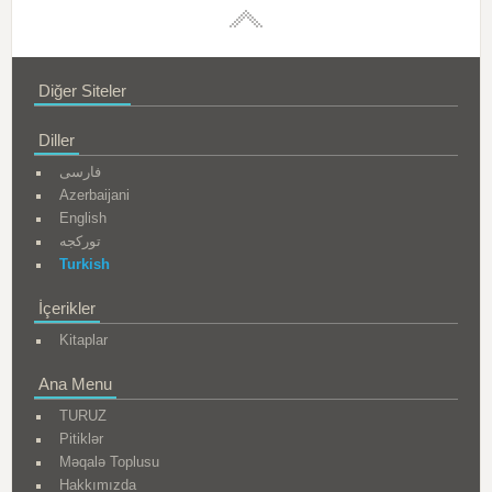
Diğer Siteler
Diller
فارسی
Azerbaijani
English
تورکجه
Turkish
İçerikler
Kitaplar
Ana Menu
TURUZ
Pitiklər
Məqalə Toplusu
Hakkımızda