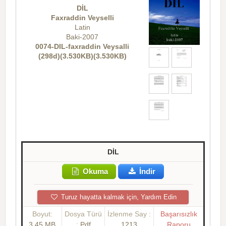
DİL
Faxraddin Veyselli
Latin
Baki-2007
0074-DIL-faxraddin Veysalli
(298d)(3.530KB)(3.530KB)
DİL
Okuma
İndir
Turuz hayatta kalmak için, Yardım Edin
Boyut:
Dosya Türü
İzlenme Say :
Başarısızlık
3.45 MB
:
Pdf
1213
Raporu