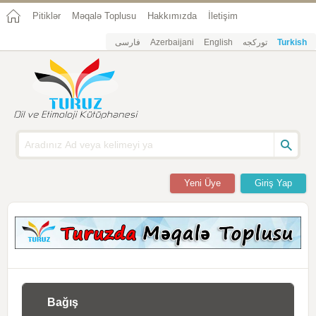
Pitiklər
Məqalə Toplusu
Hakkımızda
İletişim
فارسی
Azerbaijani
English
تورکجه
Turkish
Yeni Üye
Giriş Yap
Bağış