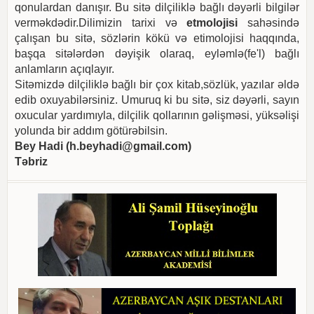
qonulardan danışır. Bu sitə dilçiliklə bağlı dəyərli bilgilər
verməkdədir.Dilimizin tarixi və
etmolojisi
sahəsində
çalışan bu sitə, sözlərin kökü və etimolojisi haqqında,
başqa sitələrdən dəyişik olaraq, eyləmlə(fe'l) bağlı
anlamların açıqlayır.
Sitəmizdə dilçiliklə bağlı bir çox kitab,sözlük, yazılar əldə
edib oxuyabilərsiniz. Umuruq ki bu sitə, siz dəyərli, sayın
oxucular yardımıyla, dilçilik qollarının gəlişməsi, yüksəlişi
yolunda bir addım götürəbilsin.
Bey Hadi (
h.beyhadi@gmail.com
)
Təbriz