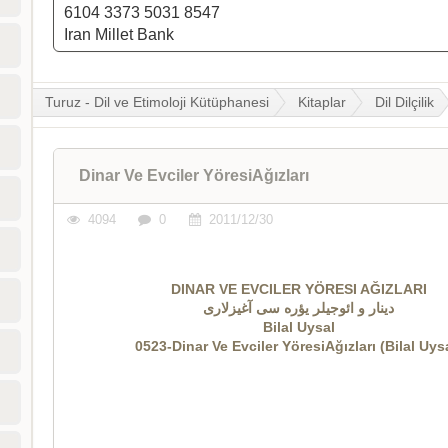
6104 3373 5031 8547
Iran Millet Bank
Turuz - Dil ve Etimoloji Kütüphanesi
Kitaplar
Dil Dilçilik
Dinar Ve Evciler YöresiAğızları
4094
0
2011/12/30
DINAR VE EVCILER YÖRESI AĞIZLARI
دینار و ائوجیلر یؤره سی آغیزلاری
Bilal Uysal
0523-Dinar Ve Evciler YöresiAğızları (Bilal Uys