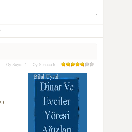
Oy Sayısı
1
Oy Sonucu
5
al)