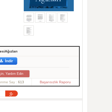
esiAğızları
İndir
çin, Yardım Edin
lenme Say :
613
Başarısızlık Raporu