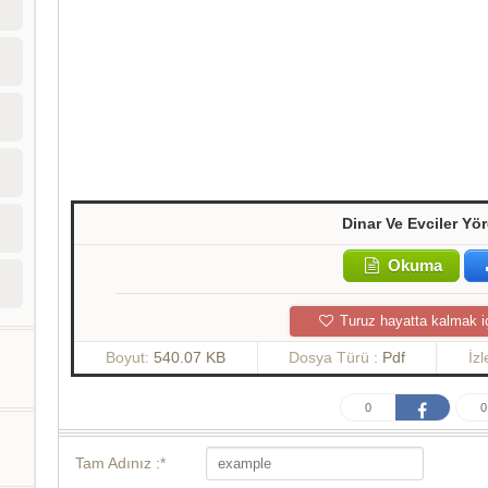
Dinar Ve Evciler Yör
Okuma
Turuz hayatta kalmak i
Boyut:
540.07 KB
Dosya Türü :
Pdf
İz
0
0
Tam Adınız :*