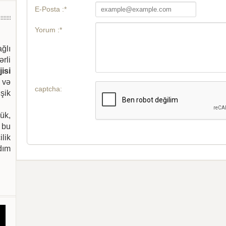
E-Posta :*
Yorum :*
ağlı
ərli
isi
 və
captcha:
şik
ük,
 bu
ilik
dım