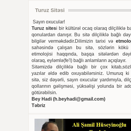
Turuz Sitəsi
Sayın oxucular!
Turuz sites
i bir kültürəl ocaq olaraq dilçiliklə b
qonulardan danışır. Bu sitə dilçiliklə bağlı dəy
bilgilər verməkdədir.Dilimizin tarixi və
etmoloj
sahəsində çalışan bu sitə, sözlərin kökü
etimolojisi haqqında, başqa sitələrdən dəyi
olaraq, eyləmlə(fe'l) bağlı anlamların açıqlayır.
Sitəmizdə dilçiliklə bağlı bir çox kitab,sözl
yazılar əldə edib oxuyabilərsiniz. Umuruq ki
sitə, siz dəyərli, sayın oxucular yardımıyla, dilç
qollarının gəlişməsi, yüksəlişi yolunda bir ad
götürəbilsin.
Bey Hadi (
h.beyhadi@gmail.com
)
Təbriz