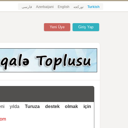
فارسی
Azerbaijani
English
تورکجه
Turkish
Yeni Üye
Giriş Yap
yeni yılda
Turuza destek olmak için
com