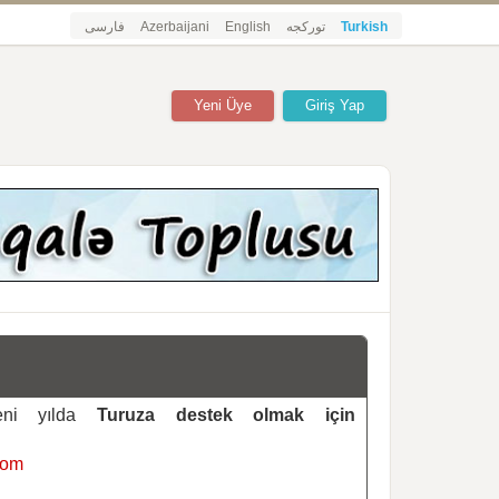
فارسی
Azerbaijani
English
تورکجه
Turkish
Yeni Üye
Giriş Yap
yeni yılda
Turuza destek olmak için
com