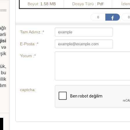
Boyut:
1.58 MB
Dosya Türü :
Pdf
İzle
0
0
ağlı
Tam Adınız :*
ərli
isi
E-Posta :*
 və
şik
Yorum :*
ük,
 bu
ilik
dım
captcha: