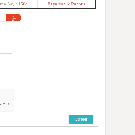
nme Say :
1504
Başarısızlık Raporu