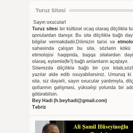
Turuz Sitəsi
Sayın oxucular!
Turuz sites
i bir kültürəl ocaq olaraq dilçiliklə b
qonulardan danışır. Bu sitə dilçiliklə bağlı dəy
bilgilər verməkdədir.Dilimizin tarixi və
etmoloj
sahəsində çalışan bu sitə, sözlərin kökü
etimolojisi haqqında, başqa sitələrdən dəyi
olaraq, eyləmlə(fe'l) bağlı anlamların açıqlayır.
Sitəmizdə dilçiliklə bağlı bir çox kitab,sözl
yazılar əldə edib oxuyabilərsiniz. Umuruq ki
sitə, siz dəyərli, sayın oxucular yardımıyla, dilç
qollarının gəlişməsi, yüksəlişi yolunda bir ad
götürəbilsin.
Bey Hadi (
h.beyhadi@gmail.com
)
Təbriz