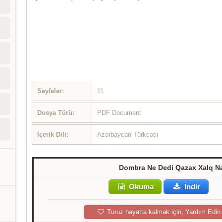
Sayfalar:
11
Dosya Türü:
PDF Document
İçerik Dili:
Azərbaycan Türkcəsi
Dombra Ne Dedi Qazax Xalq Na
Okuma
İndir
Turuz hayatta kalmak için, Yardım Edin