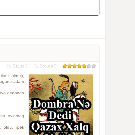
Oy Sayısı
5
Oy Sonucu
5
ikәn ölmüş,
 yeganә adam
 ova gedәndә
ına ovlamaq
 oldu, ipәk