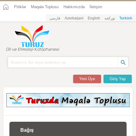
Pitiklər
Məqalə Toplusu
Hakkımızda
İletişim
فارسی
Azerbaijani
English
تورکجه
Turkish
Yeni Üye
Giriş Yap
Bağış