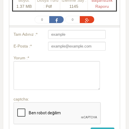
Boyut:
Dosya Türü
İzlenme Say :
Başarısızlık
1.37 MB
:
Pdf
1145
Raporu
0
0
Tam Adınız :*
E-Posta :*
Yorum :*
captcha: