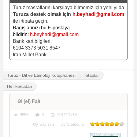
Turuz masraflarını karşılaya bilmemiz için yeni yılda
Turuza destek olmak için
h.beyhadi@gmail.com
ile irtibata geçin.
Bağışlarınızı bu E-postaya
bildirin:
h.beyhadi@gmail.com
Bank kart bilgileri:
6104 3373 5031 8547
Iran Millet Bank
Turuz - Dil ve Etimoloji Kütüphanesi
Kitaplar
Her konudan
Əl (el) Falı
9556
0
2011/12/18
Oy Sayısı
2
Oy Sonucu
6