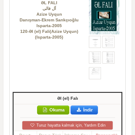
ƏL FALI
اَل فالی
Azize Uyqun
Danışman-Ekrem Sarıkçıoğlu
Isparta-2005
120-Əl (el) Fali(Azize Uyqun)
(Isparta-2005)
Əl (el) Falı
Okuma
İndir
Turuz hayatta kalmak için, Yardım Edin