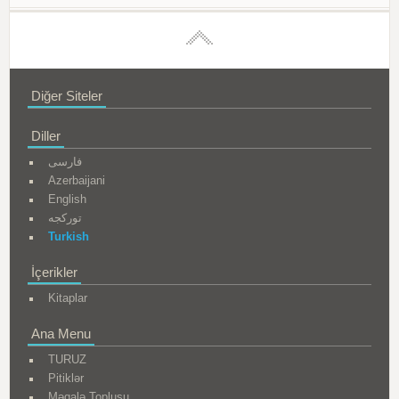
Diğer Siteler
Diller
فارسی
Azerbaijani
English
تورکجه
Turkish
İçerikler
Kitaplar
Ana Menu
TURUZ
Pitiklər
Məqalə Toplusu