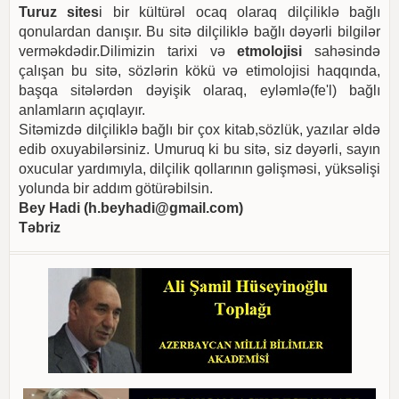
Turuz sites
i bir kültürəl ocaq olaraq dilçiliklə bağlı
qonulardan danışır. Bu sitə dilçiliklə bağlı dəyərli bilgilər
verməkdədir.Dilimizin tarixi və
etmolojisi
sahəsində
çalışan bu sitə, sözlərin kökü və etimolojisi haqqında,
başqa sitələrdən dəyişik olaraq, eyləmlə(fe'l) bağlı
anlamların açıqlayır.
Sitəmizdə dilçiliklə bağlı bir çox kitab,sözlük, yazılar əldə
edib oxuyabilərsiniz. Umuruq ki bu sitə, siz dəyərli, sayın
oxucular yardımıyla, dilçilik qollarının gəlişməsi, yüksəlişi
yolunda bir addım götürəbilsin.
Bey Hadi (
h.beyhadi@gmail.com
)
Təbriz