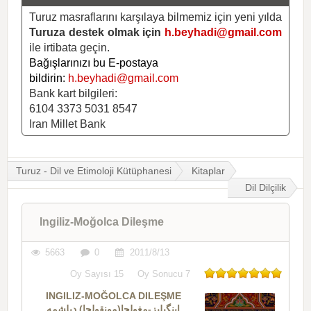
Turuz masraflarını karşılaya bilmemiz için yeni yılda
Turuza destek olmak için
h.beyhadi@gmail.com
ile irtibata geçin.
Bağışlarınızı bu E-postaya
bildirin:
h.beyhadi@gmail.com
Bank kart bilgileri:
6104 3373 5031 8547
Iran Millet Bank
Turuz - Dil ve Etimoloji Kütüphanesi
Kitaplar
Dil Dilçilik
Ingiliz-Moğolca Dileşme
5663
0
2011/8/13
Oy Sayısı
15
Oy Sonucu
7
INGILIZ-MOĞOLCA DILEŞME
اینگیلیز-مغولجا(مونقولجا) دیلشمه