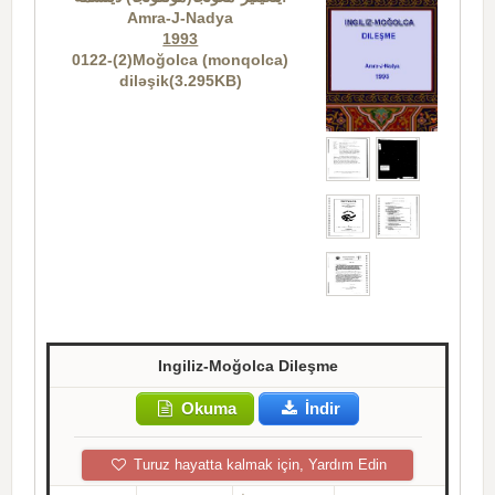
Amra-J-Nadya
1993
0122-(2)Moğolca (monqolca)
diləşik(3.295KB)
Ingiliz-Moğolca Dileşme
Okuma
İndir
Turuz hayatta kalmak için, Yardım Edin