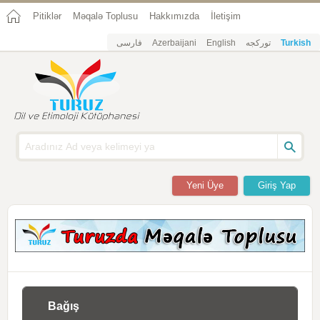
Pitiklər
Məqalə Toplusu
Hakkımızda
İletişim
فارسی
Azerbaijani
English
تورکجه
Turkish
Yeni Üye
Giriş Yap
Bağış