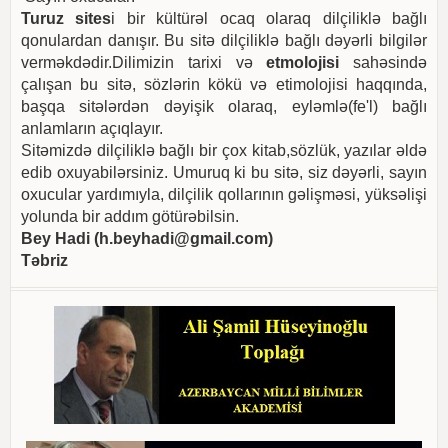
Turuz sites
i bir kültürəl ocaq olaraq dilçiliklə bağlı
qonulardan danışır. Bu sitə dilçiliklə bağlı dəyərli bilgilər
verməkdədir.Dilimizin tarixi və
etmolojisi
sahəsində
çalışan bu sitə, sözlərin kökü və etimolojisi haqqında,
başqa sitələrdən dəyişik olaraq, eyləmlə(fe'l) bağlı
anlamların açıqlayır.
Sitəmizdə dilçiliklə bağlı bir çox kitab,sözlük, yazılar əldə
edib oxuyabilərsiniz. Umuruq ki bu sitə, siz dəyərli, sayın
oxucular yardımıyla, dilçilik qollarının gəlişməsi, yüksəlişi
yolunda bir addım götürəbilsin.
Bey Hadi (
h.beyhadi@gmail.com
)
Təbriz