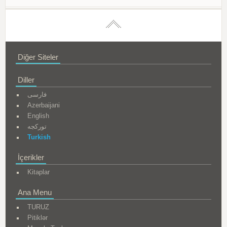
Diğer Siteler
Diller
فارسی
Azerbaijani
English
تورکجه
Turkish
İçerikler
Kitaplar
Ana Menu
TURUZ
Pitiklər