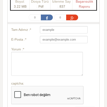
Boyut:
Dosya Türü
İzlenme Say
Başarısızlık
3.22 MB
:
Pdf
:
837
Raporu
0
0
Tam Adınız :*
E-Posta :*
Yorum :*
captcha: