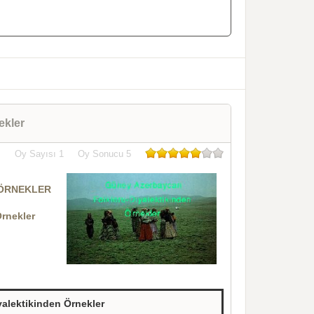
ekler
Oy Sayısı
1
Oy Sonucu
5
 ÖRNEKLER
rnekler
alektikinden Örnekler