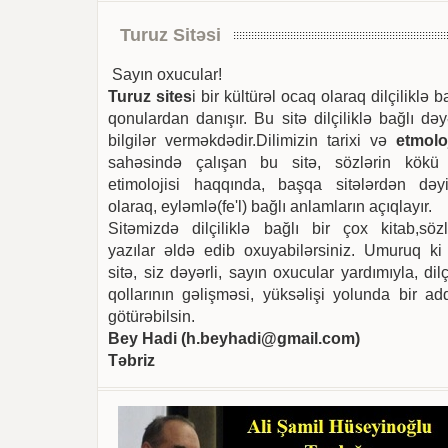
Turuz Sitəsi
Sayın oxucular!
Turuz sites
i bir kültürəl ocaq olaraq dilçiliklə b
qonulardan danışır. Bu sitə dilçiliklə bağlı dəy
bilgilər verməkdədir.Dilimizin tarixi və
etmoloj
sahəsində çalışan bu sitə, sözlərin kökü
etimolojisi haqqında, başqa sitələrdən dəyi
olaraq, eyləmlə(fe'l) bağlı anlamların açıqlayır.
Sitəmizdə dilçiliklə bağlı bir çox kitab,sözl
yazılar əldə edib oxuyabilərsiniz. Umuruq ki
sitə, siz dəyərli, sayın oxucular yardımıyla, dilç
qollarının gəlişməsi, yüksəlişi yolunda bir ad
götürəbilsin.
Bey Hadi (
h.beyhadi@gmail.com
)
Təbriz