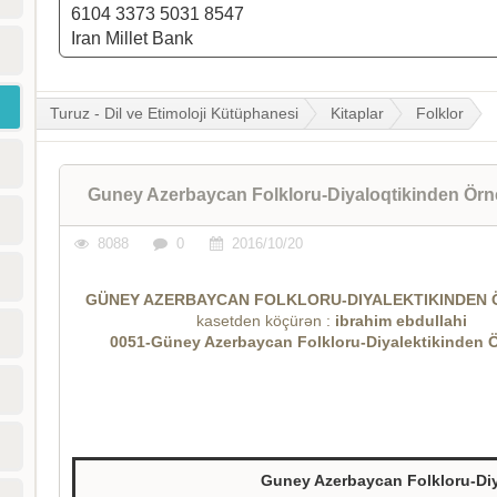
6104 3373 5031 8547
Iran Millet Bank
Turuz - Dil ve Etimoloji Kütüphanesi
Kitaplar
Folklor
Guney Azerbaycan Folkloru-Diyaloqtikinden Örn
8088
0
2016/10/20
GÜNEY AZERBAYCAN FOLKLORU-DIYALEKTIKINDEN
kasetden köçürən :
ibrahim ebdullahi
0051-Güney Azerbaycan Folkloru-Diyalektikinden Ö
Guney Azerbaycan Folkloru-Diy