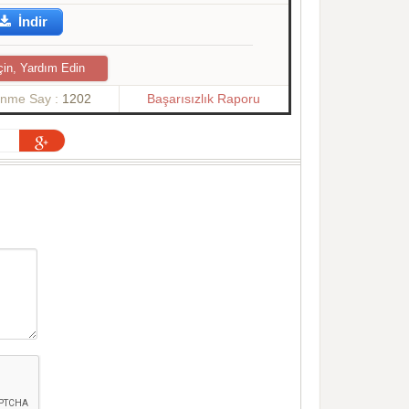
İndir
çin, Yardım Edin
enme Say :
1202
Başarısızlık Raporu