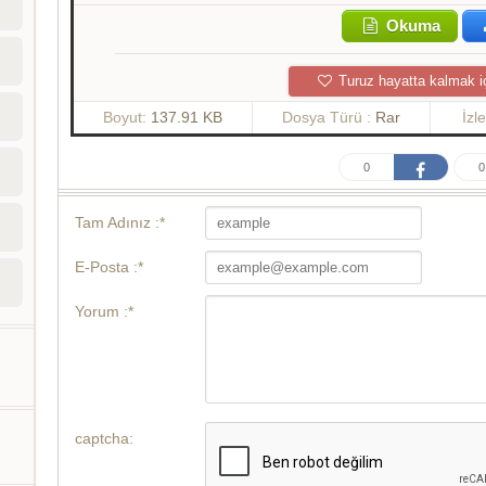
Okuma
Turuz hayatta kalmak i
Boyut:
137.91 KB
Dosya Türü :
Rar
İzl
0
0
Tam Adınız :*
E-Posta :*
Yorum :*
captcha: