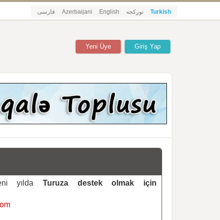
فارسی
Azerbaijani
English
تورکجه
Turkish
Yeni Üye
Giriş Yap
yeni yılda
Turuza destek olmak için
com