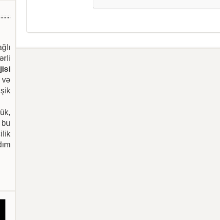
ağlı
ərli
isi
 və
şik
ük,
 bu
ilik
dım