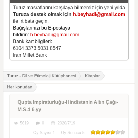
Turuz masraflarını karşılaya bilmemiz için yeni yılda
Turuza destek olmak için
h.beyhadi@gmail.com
ile irtibata geçin.
Bağışlarınızı bu E-postaya
bildirin:
h.beyhadi@gmail.com
Bank kart bilgileri:
6104 3373 5031 8547
Iran Millet Bank
Turuz - Dil ve Etimoloji Kütüphanesi
Kitaplar
Her konudan
Qupta Impiraturluğu-Hindistanin Altın Çağı-
M.S.4-6.yy
5619
0
2020/7/19
Oy Sayısı
1
Oy Sonucu
5