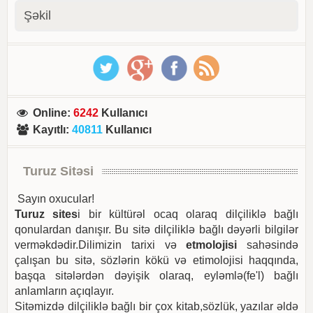
Şəkil
Online
:
6242
Kullanıcı
Kayıtlı
:
40811
Kullanıcı
Turuz Sitəsi
Sayın oxucular!
Turuz sites
i bir kültürəl ocaq olaraq dilçiliklə bağlı
qonulardan danışır. Bu sitə dilçiliklə bağlı dəyərli bilgilər
verməkdədir.Dilimizin tarixi və
etmolojisi
sahəsində
çalışan bu sitə, sözlərin kökü və etimolojisi haqqında,
başqa sitələrdən dəyişik olaraq, eyləmlə(fe'l) bağlı
anlamların açıqlayır.
Sitəmizdə dilçiliklə bağlı bir çox kitab,sözlük, yazılar əldə