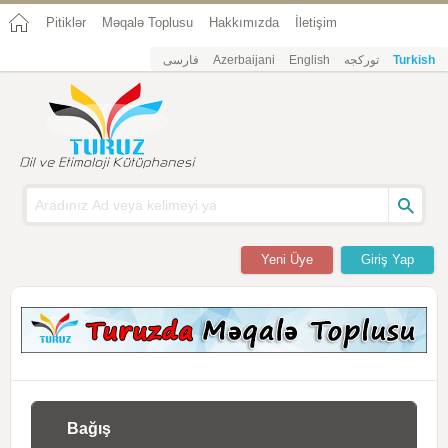
Pitiklər
Məqalə Toplusu
Hakkımızda
İletişim
فارسی
Azerbaijani
English
تورکجه
Turkish
Yeni Üye
Giriş Yap
Bağış