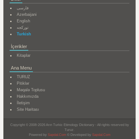
فارسی
Azerbaijani
English
تورکجه
Turkish
İçerikler
Kitaplar
Ana Menu
TURUZ
Pitiklər
Məqalə Toplusu
Hakkımızda
İletişim
Site Haritası
Copyright © 2008-2026 Arın Turkic Etimology Dictionary - All rights reserved by
Turuz.
Powered by
Sapdal.Com
© Developed by
Sapdal.Com