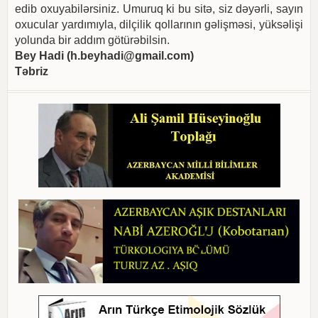
edib oxuyabilərsiniz. Umuruq ki bu sitə, siz dəyərli, sayın
oxucular yardımıyla, dilçilik qollarının gəlişməsi, yüksəlişi
yolunda bir addım götürəbilsin.
Bey Hadi (
h.beyhadi@gmail.com
)
Təbriz