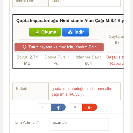
İçerik Dili:
Türkçe
Qupta Imparatorluğu-Hindistanin Altın Çağı-M.S.4-6.yy
Okuma
İndir
Sayfalar:
87
Turuz hayatta kalmak için, Yardım Edin
Boyut:
2.74
Dosya Türü :
İzlenme Say :
Başarısızlık
MB
Pdf
884
Raporu
Etiket:
gupta impiraturluğu-hindistanin altin
çaği (m.s.4-6.yy.)
,
0
0
Tam Adınız :*