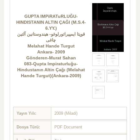
GUPTA IMPiRATuRLUĞU-
HINDISTANIN ALTIN ÇAĞI (M.S.4-
6.YY.)
قوپتا ایمپیراتورلوغو- هیندوستانین آلتین
چاغی
Melahat Hande Turgut
Ankara- 2009
Gönderen-Murat Sahan
083-Qupta Impiraturluğu-
Hindustanın Altin Çağı (Melahat
Hande Turgut)(Ankara-2009)
Yayın Yılı:
2009 (Miladi)
Dosya Türü:
PDF Document