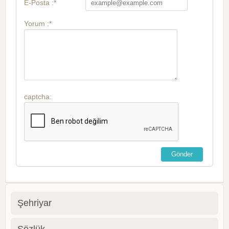
E-Posta :*
Yorum :*
captcha:
Şehriyar
Sözlük