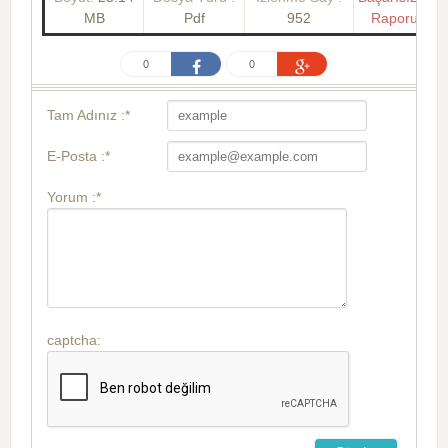
MB
Pdf
952
Raporu
0
0
Tam Adınız :*
E-Posta :*
Yorum :*
captcha: