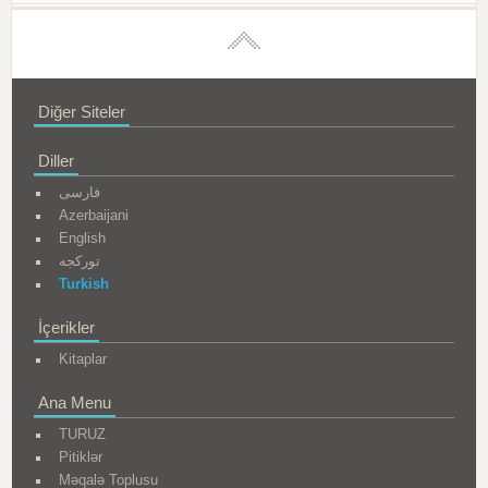
Diğer Siteler
Diller
فارسی
Azerbaijani
English
تورکجه
Turkish
İçerikler
Kitaplar
Ana Menu
TURUZ
Pitiklər
Məqalə Toplusu