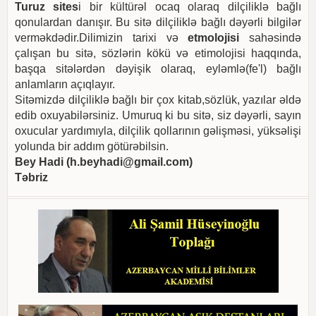
Turuz sites
i bir kültürəl ocaq olaraq dilçiliklə bağlı
qonulardan danışır. Bu sitə dilçiliklə bağlı dəyərli bilgilər
verməkdədir.Dilimizin tarixi və
etmolojisi
sahəsində
çalışan bu sitə, sözlərin kökü və etimolojisi haqqında,
başqa sitələrdən dəyişik olaraq, eyləmlə(fe'l) bağlı
anlamların açıqlayır.
Sitəmizdə dilçiliklə bağlı bir çox kitab,sözlük, yazılar əldə
edib oxuyabilərsiniz. Umuruq ki bu sitə, siz dəyərli, sayın
oxucular yardımıyla, dilçilik qollarının gəlişməsi, yüksəlişi
yolunda bir addım götürəbilsin.
Bey Hadi (
h.beyhadi@gmail.com
)
Təbriz