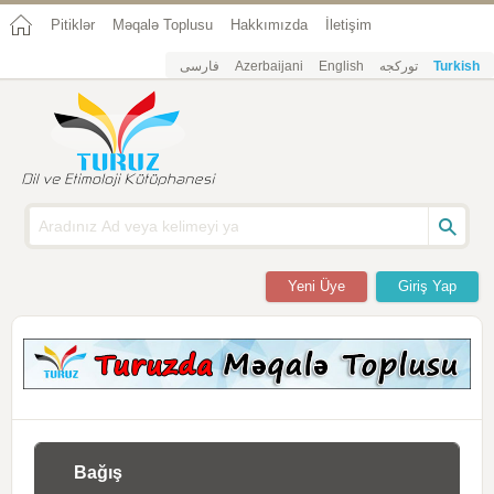
Pitiklər
Məqalə Toplusu
Hakkımızda
İletişim
فارسی
Azerbaijani
English
تورکجه
Turkish
Yeni Üye
Giriş Yap
Bağış