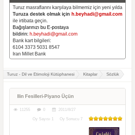
Turuz masraflarını karşılaya bilmemiz için yeni yılda
Turuza destek olmak için
h.beyhadi@gmail.com
ile irtibata geçin.
Bağışlarınızı bu E-postaya
bildirin:
h.beyhadi@gmail.com
Bank kart bilgileri:
6104 3373 5031 8547
Iran Millet Bank
Turuz - Dil ve Etimoloji Kütüphanesi
Kitaplar
Sözlük
Ilin Fesilleri-Piyano Üçün
11255
0
2011/8/27
Oy Sayısı
1
Oy Sonucu
7