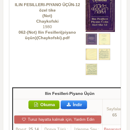
ILIN FESILLERI-PIYANO ÜÇÜN-12
özel tike
(Not)
Chaykofski
1980
062-(Not) Ilin Fesilleri(piyano
üçün)(Chaykofski).pdf
Ilin Fesilleri-Piyano Üçün
Okuma
İndir
Sayfalar:
65
Turuz hayatta kalmak için, Yardım Edin
Boyut:
25.14
Dosya Türü :
İzlenme Say :
Başarısızlık