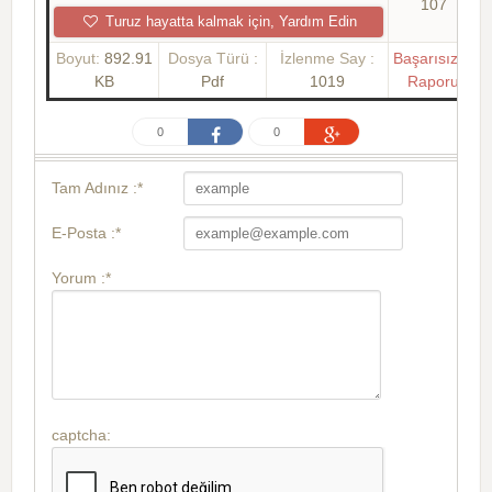
107
Turuz hayatta kalmak için, Yardım Edin
Boyut:
892.91
Dosya Türü :
İzlenme Say :
Başarısızlık
KB
Pdf
1019
Raporu
0
0
Tam Adınız :*
E-Posta :*
Yorum :*
captcha: