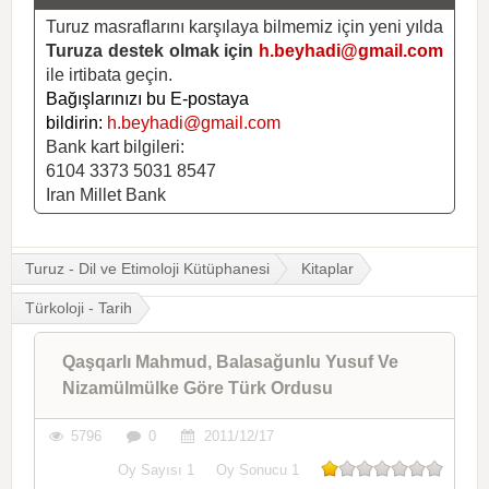
Turuz masraflarını karşılaya bilmemiz için yeni yılda
Turuza destek olmak için
h.beyhadi@gmail.com
ile irtibata geçin.
Bağışlarınızı bu E-postaya
bildirin:
h.beyhadi@gmail.com
Bank kart bilgileri:
6104 3373 5031 8547
Iran Millet Bank
Turuz - Dil ve Etimoloji Kütüphanesi
Kitaplar
Türkoloji - Tarih
Qaşqarlı Mahmud, Balasağunlu Yusuf Ve
Nizamülmülke Göre Türk Ordusu
5796
0
2011/12/17
Oy Sayısı
1
Oy Sonucu
1