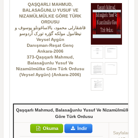
QAŞQARLI MAHMUD,
BALASAĞUNLU YUSUF VE
NIZAMÜLMÜLKE GÖRE TÜRK
ORDUSU
قاشقارلی محمود، بالاساغونلو یوسوف و
نیظامول مولکه گؤره تورک اُردوسو
Veysel Aygün
Danışman-Reşat Genç
Ankara-2006
373-Qaşqarlı Mahmud,
Balasağunlu Yusuf Ve
Nizamülmülke Göre Türk Ordusu
(Veysel Aygün) (Ankara-2006)
Qaşqarlı Mahmud, Balasağunlu Yusuf Ve Nizamülmülke
Göre Türk Ordusu
Okuma
İndir
Sayfalar: