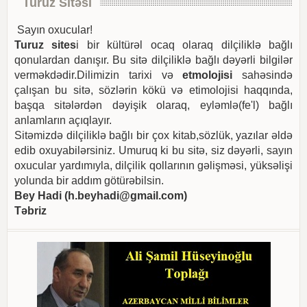
Turuz Sitəsi
Sayın oxucular!
Turuz sites
i bir kültürəl ocaq olaraq dilçiliklə bağlı
qonulardan danışır. Bu sitə dilçiliklə bağlı dəyərli bilgilər
verməkdədir.Dilimizin tarixi və
etmolojisi
sahəsində
çalışan bu sitə, sözlərin kökü və etimolojisi haqqında,
başqa sitələrdən dəyişik olaraq, eyləmlə(fe'l) bağlı
anlamların açıqlayır.
Sitəmizdə dilçiliklə bağlı bir çox kitab,sözlük, yazılar əldə
edib oxuyabilərsiniz. Umuruq ki bu sitə, siz dəyərli, sayın
oxucular yardımıyla, dilçilik qollarının gəlişməsi, yüksəlişi
yolunda bir addım götürəbilsin.
Bey Hadi (
h.beyhadi@gmail.com
)
Təbriz