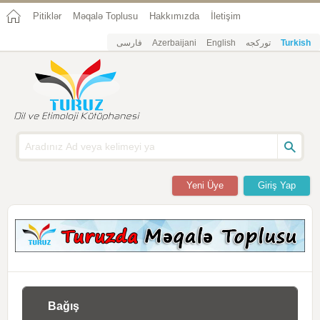
Pitiklər
Məqalə Toplusu
Hakkımızda
İletişim
فارسی
Azerbaijani
English
تورکجه
Turkish
Yeni Üye
Giriş Yap
Bağış