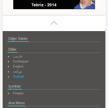
Diğer Siteler
Diller
فارسی
Azerbaijani
English
تورکجه
Turkish
İçerikler
Kitaplar
Ana Menu