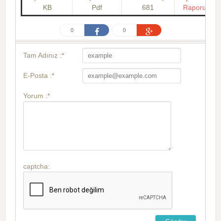
KB
Pdf
681
Raporu
0
0
Tam Adınız :*
E-Posta :*
Yorum :*
captcha: