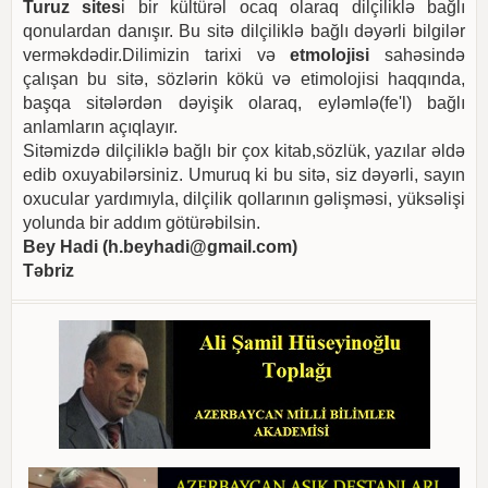
Turuz sites
i bir kültürəl ocaq olaraq dilçiliklə bağlı
qonulardan danışır. Bu sitə dilçiliklə bağlı dəyərli bilgilər
verməkdədir.Dilimizin tarixi və
etmolojisi
sahəsində
çalışan bu sitə, sözlərin kökü və etimolojisi haqqında,
başqa sitələrdən dəyişik olaraq, eyləmlə(fe'l) bağlı
anlamların açıqlayır.
Sitəmizdə dilçiliklə bağlı bir çox kitab,sözlük, yazılar əldə
edib oxuyabilərsiniz. Umuruq ki bu sitə, siz dəyərli, sayın
oxucular yardımıyla, dilçilik qollarının gəlişməsi, yüksəlişi
yolunda bir addım götürəbilsin.
Bey Hadi (
h.beyhadi@gmail.com
)
Təbriz