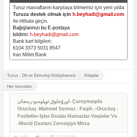
Turuz masraflarını karşılaya bilmemiz için yeni yılda
Turuza destek olmak için
h.beyhadi@gmail.com
ile irtibata geçin.
Bağışlarınızı bu E-postaya
bildirin:
h.beyhadi@gmail.com
Bank kart bilgileri:
6104 3373 5031 8547
Iran Millet Bank
Turuz - Dil ve Etimoloji Kütüphanesi
Kitaplar
Her konudan
اوروُجلوق توپلوسو-رمضان- Çaroymaqda
Orucluq -Mahmıd Sınmaz - Fəqih –Orucluq -
Fəzilətlər-Işlər-Dualar-Namazlar-Vaqiələr Və
-Məcid Dastani Zərnəqiye Mirza
5182
0
2016/4/28