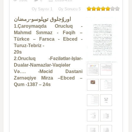
Oy Sayısı
1
Oy Sonucu
5
اوروُجلوق توپلوسو-رمضان
1.Çaroymaqda Orucluq -
Mahmıd Sınmaz - Fəqih –
Türkce – Farsca - Ebced -
Turuz-Tebriz -
20s
2.Orucluq -Fəzilətlər-Işlər-
Dualar-Namazlar-Vaqiələr
Və…. -Məcid Dastani
Zərnəqiye Mirza –Ebced –
Qum -1387 – 24s