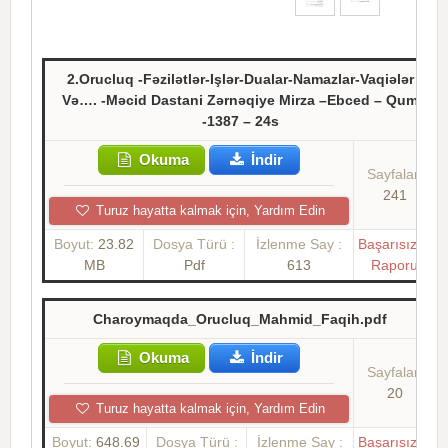
2.Orucluq -Fəzilətlər-Işlər-Dualar-Namazlar-Vaqiələr
Və…. -Məcid Dastani Zərnəqiye Mirza –Ebced – Qum
-1387 – 24s
Okuma
İndir
Sayfalar:
241
Turuz hayatta kalmak için, Yardım Edin
Boyut:
23.82
Dosya Türü :
İzlenme Say :
Başarısızlık
MB
Pdf
613
Raporu
Charoymaqda_Orucluq_Mahmid_Faqih.pdf
Okuma
İndir
Sayfalar:
20
Turuz hayatta kalmak için, Yardım Edin
Boyut:
648.69
Dosya Türü :
İzlenme Say :
Başarısızlık