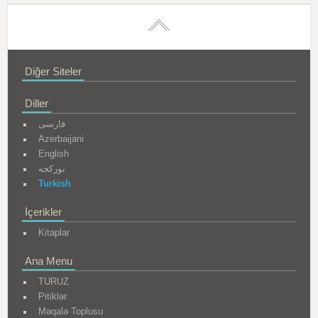
Diğer Siteler
Diller
فارسی
Azerbaijani
English
تورکجه
Turkish
İçerikler
Kitaplar
Ana Menu
TURUZ
Pitiklər
Məqalə Toplusu