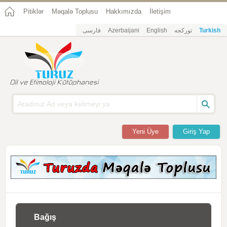
Pitiklər
Məqalə Toplusu
Hakkımızda
İletişim
فارسی
Azerbaijani
English
تورکجه
Turkish
Yeni Üye
Giriş Yap
Bağış