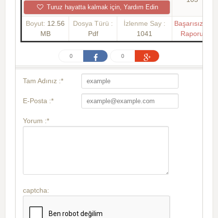
Turuz hayatta kalmak için, Yardım Edin
Boyut:
12.56
Dosya Türü :
İzlenme Say :
Başarısızlık
MB
Pdf
1041
Raporu
0
0
Tam Adınız :*
E-Posta :*
Yorum :*
captcha: