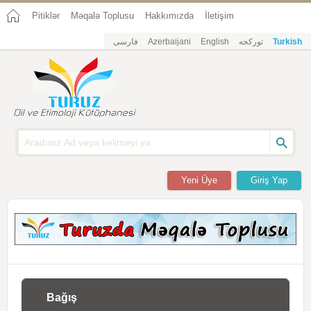
Pitiklər
Məqalə Toplusu
Hakkımızda
İletişim
فارسی
Azerbaijani
English
تورکجه
Turkish
Yeni Üye
Giriş Yap
Bağış