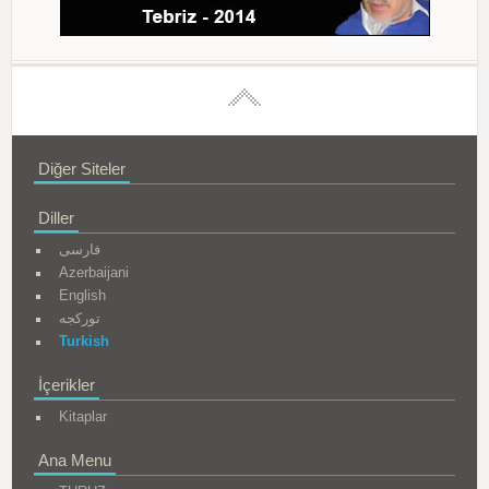
Diğer Siteler
Diller
فارسی
Azerbaijani
English
تورکجه
Turkish
İçerikler
Kitaplar
Ana Menu