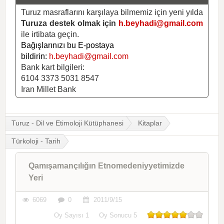
Turuz masraflarını karşılaya bilmemiz için yeni yılda
Turuza destek olmak için
h.beyhadi@gmail.com
ile irtibata geçin.
Bağışlarınızı bu E-postaya
bildirin:
h.beyhadi@gmail.com
Bank kart bilgileri:
6104 3373 5031 8547
Iran Millet Bank
Turuz - Dil ve Etimoloji Kütüphanesi
Kitaplar
Türkoloji - Tarih
Qamışamançılığın Etnomedeniyyetimizde
Yeri
6069
0
2011/9/15
Oy Sayısı
1
Oy Sonucu
5