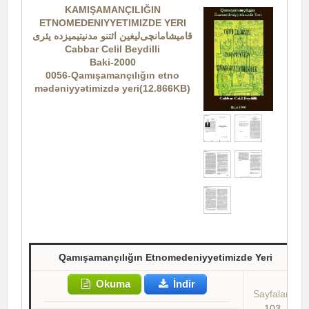
KAMIŞAMANÇILIĞIN
ETNOMEDENIYYETIMIZDE YERI
قامیشامانچی‌لیغین ائتنو مدنیتیمیزده یئری
Cabbar Celil Beydilli
Baki-2000
0056-Qamışamançılığın etno
mədəniyyətimizdə yeri(12.866KB)
Qamışamançılığın Etnomedeniyyetimizde Yeri
Okuma
İndir
Sayfalar:
103