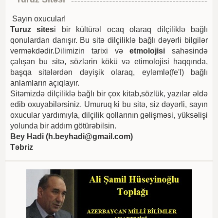
Sayın oxucular!
Turuz sites
i bir kültürəl ocaq olaraq dilçiliklə bağlı
qonulardan danışır. Bu sitə dilçiliklə bağlı dəyərli bilgilər
verməkdədir.Dilimizin tarixi və
etmolojisi
sahəsində
çalışan bu sitə, sözlərin kökü və etimolojisi haqqında,
başqa sitələrdən dəyişik olaraq, eyləmlə(fe'l) bağlı
anlamların açıqlayır.
Sitəmizdə dilçiliklə bağlı bir çox kitab,sözlük, yazılar əldə
edib oxuyabilərsiniz. Umuruq ki bu sitə, siz dəyərli, sayın
oxucular yardımıyla, dilçilik qollarının gəlişməsi, yüksəlişi
yolunda bir addım götürəbilsin.
Bey Hadi (
h.beyhadi@gmail.com
)
Təbriz