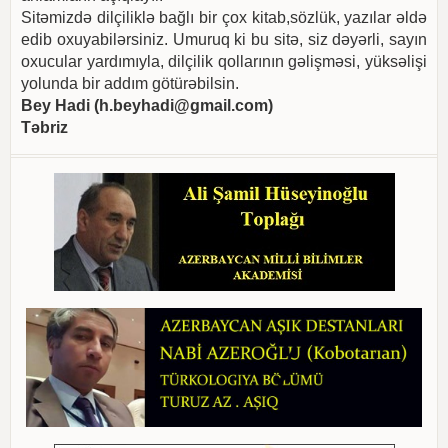
Sitəmizdə dilçiliklə bağlı bir çox kitab,sözlük, yazılar əldə
edib oxuyabilərsiniz. Umuruq ki bu sitə, siz dəyərli, sayın
oxucular yardımıyla, dilçilik qollarının gəlişməsi, yüksəlişi
yolunda bir addım götürəbilsin.
Bey Hadi (
h.beyhadi@gmail.com
)
Təbriz