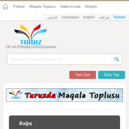
Pitiklər
Məqalə Toplusu
Hakkımızda
İletişim
فارسی
Azerbaijani
English
تورکجه
Turkish
Yeni Üye
Giriş Yap
Bağış