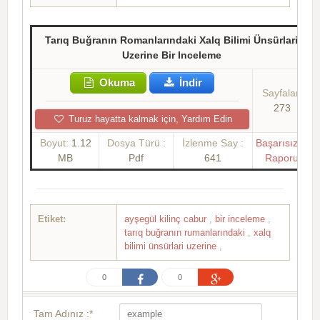
Tarıq Buğranın Romanlarındaki Xalq Bilimi Ünsürlari
Uzerine Bir Inceleme
Okuma
İndir
Sayfalar:
273
Turuz hayatta kalmak için, Yardım Edin
Boyut:
1.12
Dosya Türü :
İzlenme Say :
Başarısızlık
MB
Pdf
641
Raporu
Etiket:
ayşegül kilinç cabur
,
bir inceleme
,
tarıq buğranın rumanlarındaki
,
xalq
bilimi ünsürlari uzerine
,
0
0
Tam Adınız :*