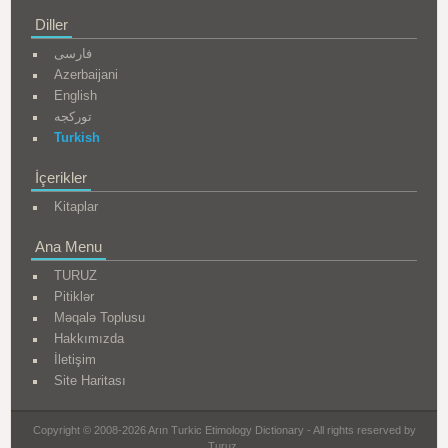
Diller
فارسی
Azerbaijani
English
تورکجه
Turkish
İçerikler
Kitaplar
Ana Menu
TURUZ
Pitiklər
Məqalə Toplusu
Hakkımızda
İletişim
Site Haritası
Copyright © 2008-2026 Arın Turkic Etimology Dictionary - All rights reserved by
Turuz.