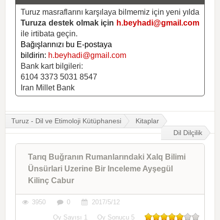
Turuz masraflarını karşılaya bilmemiz için yeni yılda
Turuza destek olmak için
h.beyhadi@gmail.com
ile irtibata geçin.
Bağışlarınızı bu E-postaya
bildirin:
h.beyhadi@gmail.com
Bank kart bilgileri:
6104 3373 5031 8547
Iran Millet Bank
Turuz - Dil ve Etimoloji Kütüphanesi
Kitaplar
Dil Dilçilik
Tarıq Buğranın Rumanlarındaki Xalq Bilimi
Ünsürlari Uzerine Bir Inceleme Ayşegül
Kilinç Cabur
3950
0
2017/5/12
Oy Sayısı
1
Oy Sonucu
5