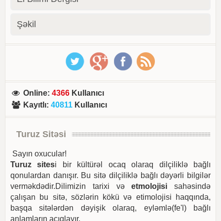
Şəkil
Online
:
4366
Kullanıcı
Kayıtlı
:
40811
Kullanıcı
Turuz Sitəsi
Sayın oxucular!
Turuz sites
i bir kültürəl ocaq olaraq dilçiliklə bağlı
qonulardan danışır. Bu sitə dilçiliklə bağlı dəyərli bilgilər
verməkdədir.Dilimizin tarixi və
etmolojisi
sahəsində
çalışan bu sitə, sözlərin kökü və etimolojisi haqqında,
başqa sitələrdən dəyişik olaraq, eyləmlə(fe'l) bağlı
anlamların açıqlayır.