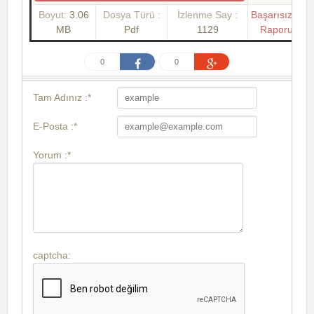
Boyut:
3.06
Dosya Türü :
İzlenme Say :
Başarısızlık
MB
Pdf
1129
Raporu
0
0
Tam Adınız :*
E-Posta :*
Yorum :*
captcha: