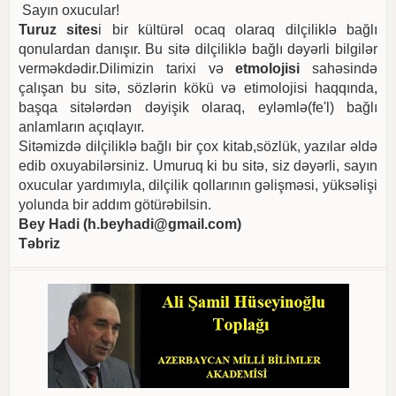
Sayın oxucular!
Turuz sites
i bir kültürəl ocaq olaraq dilçiliklə bağlı
qonulardan danışır. Bu sitə dilçiliklə bağlı dəyərli bilgilər
verməkdədir.Dilimizin tarixi və
etmolojisi
sahəsində
çalışan bu sitə, sözlərin kökü və etimolojisi haqqında,
başqa sitələrdən dəyişik olaraq, eyləmlə(fe'l) bağlı
anlamların açıqlayır.
Sitəmizdə dilçiliklə bağlı bir çox kitab,sözlük, yazılar əldə
edib oxuyabilərsiniz. Umuruq ki bu sitə, siz dəyərli, sayın
oxucular yardımıyla, dilçilik qollarının gəlişməsi, yüksəlişi
yolunda bir addım götürəbilsin.
Bey Hadi (
h.beyhadi@gmail.com
)
Təbriz