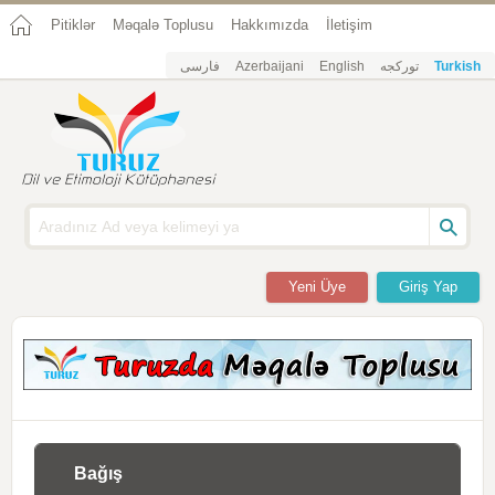
Pitiklər
Məqalə Toplusu
Hakkımızda
İletişim
فارسی
Azerbaijani
English
تورکجه
Turkish
Yeni Üye
Giriş Yap
Bağış