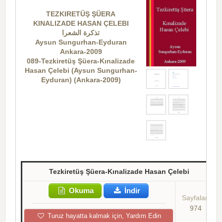
TEZKIRETÜŞ ŞÜERA
KINALIZADE HASAN ÇELEBI
تذکرة الشعرا
Aysun Sungurhan-Eyduran
Ankara-2009
089-Tezkiretüş Şüera-Kınalizade
Hasan Çelebi (Aysun Sungurhan-
Eyduran) (Ankara-2009)
Tezkiretüş Şüera-Kınalizade Hasan Çelebi
Okuma
İndir
Sayfalar:
974
Turuz hayatta kalmak için, Yardım Edin