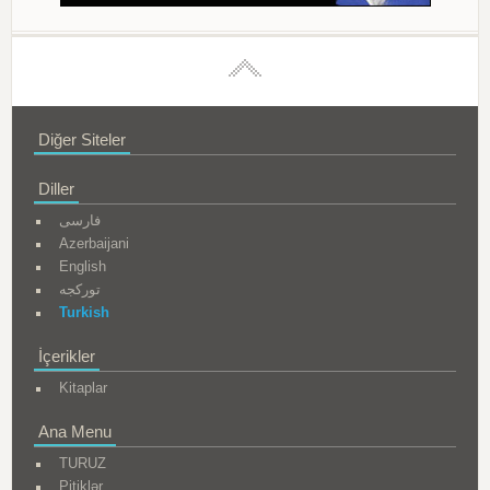
Diğer Siteler
Diller
فارسی
Azerbaijani
English
تورکجه
Turkish
İçerikler
Kitaplar
Ana Menu
TURUZ
Pitiklər