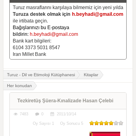
Turuz masraflarını karşılaya bilmemiz için yeni yılda
Turuza destek olmak için
h.beyhadi@gmail.com
ile irtibata geçin.
Bağışlarınızı bu E-postaya
bildirin:
h.beyhadi@gmail.com
Bank kart bilgileri:
6104 3373 5031 8547
Iran Millet Bank
Turuz - Dil ve Etimoloji Kütüphanesi
Kitaplar
Her konudan
Tezkiretüş Şüera-Kınalizade Hasan Çelebi
7483
0
2011/10/14
Oy Sayısı
1
Oy Sonucu
5