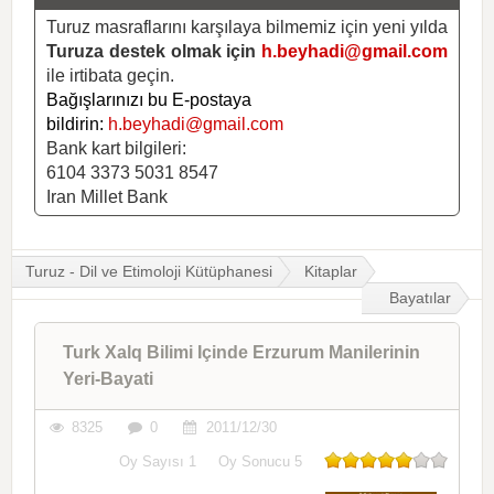
Turuz masraflarını karşılaya bilmemiz için yeni yılda
Turuza destek olmak için
h.beyhadi@gmail.com
ile irtibata geçin.
Bağışlarınızı bu E-postaya
bildirin:
h.beyhadi@gmail.com
Bank kart bilgileri:
6104 3373 5031 8547
Iran Millet Bank
Turuz - Dil ve Etimoloji Kütüphanesi
Kitaplar
Bayatılar
Turk Xalq Bilimi Içinde Erzurum Manilerinin
Yeri-Bayati
8325
0
2011/12/30
Oy Sayısı
1
Oy Sonucu
5