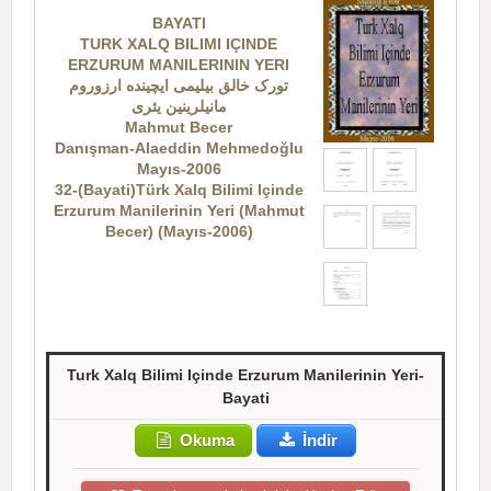
BAYATI
TURK XALQ BILIMI IÇINDE
ERZURUM MANILERININ YERI
تورک خالق بیلیمی ایچینده ارزوروم
مانیلرینین یئری
Mahmut Becer
Danışman-Alaeddin Mehmedoğlu
Mayıs-2006
32-(Bayati)Türk Xalq Bilimi Içinde
Erzurum Manilerinin Yeri (Mahmut
Becer) (Mayıs-2006)
Turk Xalq Bilimi Içinde Erzurum Manilerinin Yeri-
Bayati
Okuma
İndir