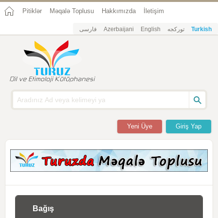
Pitiklər
Məqalə Toplusu
Hakkımızda
İletişim
فارسی
Azerbaijani
English
تورکجه
Turkish
Yeni Üye
Giriş Yap
Bağış