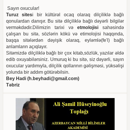
Sayın oxucular!
Turuz sites
i bir kültürəl ocaq olaraq dilçiliklə bağlı
qonulardan danışır. Bu sitə dilçiliklə bağlı dəyərli bilgilər
verməkdədir.Dilimizin tarixi və
etmolojisi
sahəsində
çalışan bu sitə, sözlərin kökü və etimolojisi haqqında,
başqa sitələrdən dəyişik olaraq, eyləmlə(fe'l) bağlı
anlamların açıqlayır.
Sitəmizdə dilçiliklə bağlı bir çox kitab,sözlük, yazılar əldə
edib oxuyabilərsiniz. Umuruq ki bu sitə, siz dəyərli, sayın
oxucular yardımıyla, dilçilik qollarının gəlişməsi, yüksəlişi
yolunda bir addım götürəbilsin.
Bey Hadi (
h.beyhadi@gmail.com
)
Təbriz