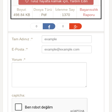
Turuz hayatta kalmak için, Yardım Edin
Boyut:
Dosya Türü
İzlenme Say
Başarısızlık
498.84 KB
:
Pdf
:
1370
Raporu
0
0
Tam Adınız :*
E-Posta :*
Yorum :*
captcha: