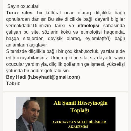
Sayın oxucular!
Turuz sites
i bir kültürəl ocaq olaraq dilçiliklə bağlı
qonulardan danışır. Bu sitə dilçiliklə bağlı dəyərli bilgilər
verməkdədir.Dilimizin tarixi və
etmolojisi
sahəsində
çalışan bu sitə, sözlərin kökü və etimolojisi haqqında,
başqa sitələrdən dəyişik olaraq, eyləmlə(fe'l) bağlı
anlamların açıqlayır.
Sitəmizdə dilçiliklə bağlı bir çox kitab,sözlük, yazılar əldə
edib oxuyabilərsiniz. Umuruq ki bu sitə, siz dəyərli, sayın
oxucular yardımıyla, dilçilik qollarının gəlişməsi, yüksəlişi
yolunda bir addım götürəbilsin.
Bey Hadi (
h.beyhadi@gmail.com
)
Təbriz