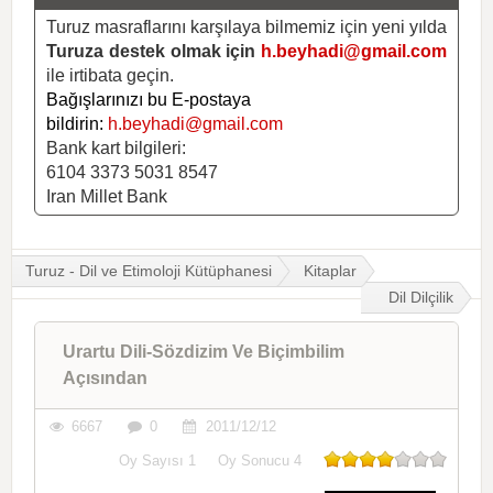
Turuz masraflarını karşılaya bilmemiz için yeni yılda
Turuza destek olmak için
h.beyhadi@gmail.com
ile irtibata geçin.
Bağışlarınızı bu E-postaya
bildirin:
h.beyhadi@gmail.com
Bank kart bilgileri:
6104 3373 5031 8547
Iran Millet Bank
Turuz - Dil ve Etimoloji Kütüphanesi
Kitaplar
Dil Dilçilik
Urartu Dili-Sözdizim Ve Biçimbilim
Açısından
6667
0
2011/12/12
Oy Sayısı
1
Oy Sonucu
4