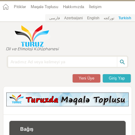
Pitiklər
Məqalə Toplusu
Hakkımızda
İletişim
فارسی
Azerbaijani
English
تورکجه
Turkish
Yeni Üye
Giriş Yap
Bağış