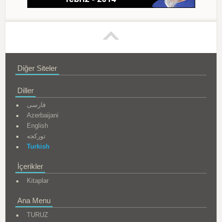
Diğer Siteler
Diller
فارسی
Azerbaijani
English
تورکجه
Turkish
İçerikler
Kitaplar
Ana Menu
TURUZ