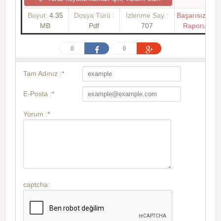
Boyut:
4.35
Dosya Türü :
İzlenme Say :
Başarısızlık
MB
Pdf
707
Raporu
0
0
Tam Adınız :*
E-Posta :*
Yorum :*
captcha: