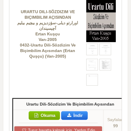
URARTU DILI-SÖZDIZIM VE
BIÇIMBILIM AÇISINDAN
اورارتو دیلی-سؤزدیزیم و بیچیم بیلیم
آچیسیندان
Ertan Kuşçu
Van-2005
0432-Urartu Dili-Sözdizim Ve
Biçimbilim Açısından (Ertan
Quşçu) (Van-2005)
Urartu Dili-Sözdizim Ve Biçimbilim Açısından
Okuma
İndir
Sayfalar:
99
Turuz hayatta kalmak için, Yardım Edin