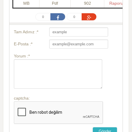
MB
Pdf
902
Raporu
0
0
Tam Adınız :*
E-Posta :*
Yorum :*
captcha: