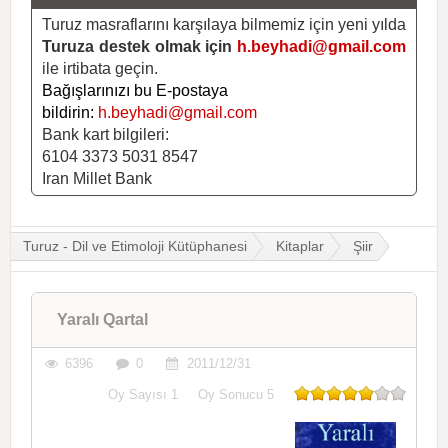
Turuz masraflarını karşılaya bilmemiz için yeni yılda
Turuza destek olmak için
h.beyhadi@gmail.com
ile irtibata geçin.
Bağışlarınızı bu E-postaya
bildirin:
h.beyhadi@gmail.com
Bank kart bilgileri:
6104 3373 5031 8547
Iran Millet Bank
Turuz - Dil ve Etimoloji Kütüphanesi
Kitaplar
Şiir
Yaralı Qartal
6396
0
2011/12/31
Oy Sayısı
1
Oy Sonucu
5