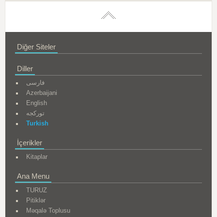
Diğer Siteler
Diller
فارسی
Azerbaijani
English
تورکجه
Turkish
İçerikler
Kitaplar
Ana Menu
TURUZ
Pitiklər
Məqalə Toplusu