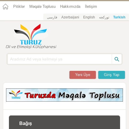
Pitiklər
Məqalə Toplusu
Hakkımızda
İletişim
فارسی
Azerbaijani
English
تورکجه
Turkish
Yeni Üye
Giriş Yap
Bağış