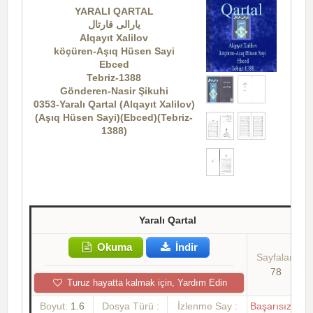
YARALI QARTAL
یارا‌لی قارتال
Alqayıt Xalilov
köçüren-Aşıq Hüsen Sayi
Ebced
Tebriz-1388
Gönderen-Nasir Şikuhi
0353-Yaralı Qartal (Alqayıt Xalilov)
(Aşıq Hüsen Sayi)(Ebced)(Tebriz-
1388)
Yaralı Qartal
Okuma
İndir
Sayfalar:
78
Turuz hayatta kalmak için, Yardım Edin
Boyut:
1.6
Dosya Türü :
İzlenme Say :
Başarısızlık