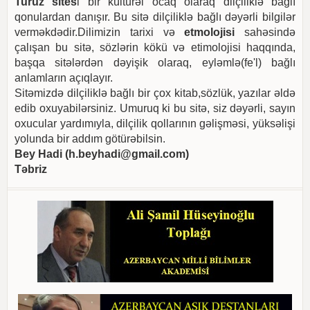
Turuz sites
i bir kültürəl ocaq olaraq dilçiliklə bağlı
qonulardan danışır. Bu sitə dilçiliklə bağlı dəyərli bilgilər
verməkdədir.Dilimizin tarixi və
etmolojisi
sahəsində
çalışan bu sitə, sözlərin kökü və etimolojisi haqqında,
başqa sitələrdən dəyişik olaraq, eyləmlə(fe'l) bağlı
anlamların açıqlayır.
Sitəmizdə dilçiliklə bağlı bir çox kitab,sözlük, yazılar əldə
edib oxuyabilərsiniz. Umuruq ki bu sitə, siz dəyərli, sayın
oxucular yardımıyla, dilçilik qollarının gəlişməsi, yüksəlişi
yolunda bir addım götürəbilsin.
Bey Hadi (
h.beyhadi@gmail.com
)
Təbriz