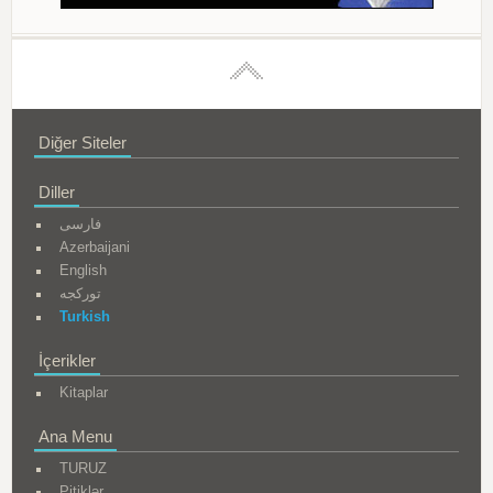
Diğer Siteler
Diller
فارسی
Azerbaijani
English
تورکجه
Turkish
İçerikler
Kitaplar
Ana Menu
TURUZ
Pitiklər