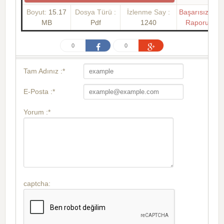
Boyut:
15.17
Dosya Türü :
İzlenme Say :
Başarısızlık
MB
Pdf
1240
Raporu
0
0
Tam Adınız :*
E-Posta :*
Yorum :*
captcha: