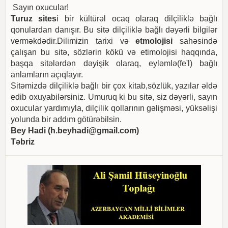
Sayın oxucular!
Turuz sites
i bir kültürəl ocaq olaraq dilçiliklə bağlı
qonulardan danışır. Bu sitə dilçiliklə bağlı dəyərli bilgilər
verməkdədir.Dilimizin tarixi və
etmolojisi
sahəsində
çalışan bu sitə, sözlərin kökü və etimolojisi haqqında,
başqa sitələrdən dəyişik olaraq, eyləmlə(fe'l) bağlı
anlamların açıqlayır.
Sitəmizdə dilçiliklə bağlı bir çox kitab,sözlük, yazılar əldə
edib oxuyabilərsiniz. Umuruq ki bu sitə, siz dəyərli, sayın
oxucular yardımıyla, dilçilik qollarının gəlişməsi, yüksəlişi
yolunda bir addım götürəbilsin.
Bey Hadi (
h.beyhadi@gmail.com
)
Təbriz