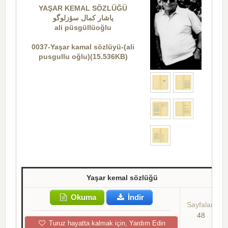
YAŞAR KEMAL SÖZLÜĞÜ
یاشار کمال سؤزلوگو
ali püsgüllüoğlu
0037-Yaşar kamal sözlüyü-(ali
pusgullu oğlu)(15.536KB)
Yaşar kemal sözlüğü
Okuma
İndir
Sayfalar:
48
Turuz hayatta kalmak için, Yardım Edin