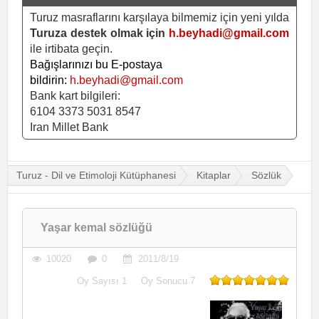
Turuz masraflarını karşılaya bilmemiz için yeni yılda
Turuza destek olmak için
h.beyhadi@gmail.com
ile irtibata geçin.
Bağışlarınızı bu E-postaya
bildirin:
h.beyhadi@gmail.com
Bank kart bilgileri:
6104 3373 5031 8547
Iran Millet Bank
Turuz - Dil ve Etimoloji Kütüphanesi
Kitaplar
Sözlük
Yaşar kemal sözlüğü
10020
0
2011/8/19
Oy Sayısı
1
Oy Sonucu
7