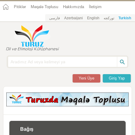
Pitiklər
Məqalə Toplusu
Hakkımızda
İletişim
فارسی
Azerbaijani
English
تورکجه
Turkish
Yeni Üye
Giriş Yap
Bağış