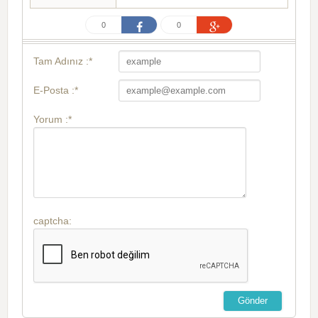
0
0
Tam Adınız :*
E-Posta :*
Yorum :*
captcha: