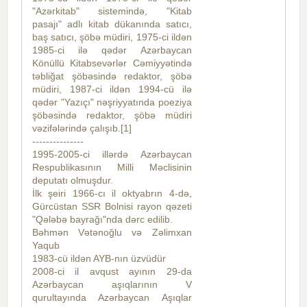
"Azərkitab" sistemində, "Kitab
pasajı" adlı kitab dükanında satıcı,
baş satıcı, şöbə müdiri, 1975-ci ildən
1985-ci ilə qədər Azərbaycan
Könüllü Kitabsevərlər Cəmiyyətində
təbliğat şöbəsində redaktor, şöbə
müdiri, 1987-ci ildən 1994-cü ilə
qədər "Yazıçı" nəşriyyatında poeziya
şöbəsində redaktor, şöbə müdiri
vəzifələrində çalışıb.[1]
---------------
1995-2005-ci illərdə Azərbaycan
Respublikasının Milli Məclisinin
deputatı olmuşdur.
İlk şeiri 1966-cı il oktyabrın 4-də,
Gürcüstan SSR Bolnisi rayon qəzeti
"Qələbə bayrağı"nda dərc edilib.
Bəhmən Vətənoğlu və Zəlimxan
Yaqub
1983-cü ildən AYB-nın üzvüdür
2008-ci il avqust ayının 29-da
Azərbaycan aşıqlarının V
qurultayında Azərbaycan Aşıqlar