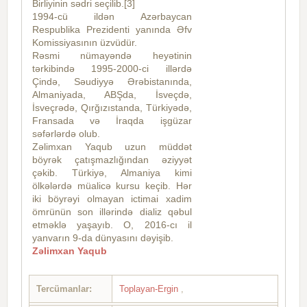
Birliyinin sədri seçilib.[3]
1994-cü ildən Azərbaycan
Respublika Prezidenti yanında Əfv
Komissiyasının üzvüdür.
Rəsmi nümayəndə heyətinin
tərkibində 1995-2000-ci illərdə
Çində, Səudiyyə Ərəbistanında,
Almaniyada, ABŞda, İsveçdə,
İsveçrədə, Qırğızıstanda, Türkiyədə,
Fransada və İraqda işgüzar
səfərlərdə olub.
Zəlimxan Yaqub uzun müddət
böyrək çatışmazlığından əziyyət
çəkib. Türkiyə, Almaniya kimi
ölkələrdə müalicə kursu keçib. Hər
iki böyrəyi olmayan ictimai xadim
ömrünün son illərində dializ qəbul
etməklə yaşayıb. O, 2016-cı il
yanvarın 9-da dünyasını dəyişib.
Zəlimxan Yaqub
Tercümanlar:
Toplayan-Ergin
,