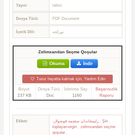
Yayın:
təbriz
Dosya Türü:
PDF Document
İçerik Dili:
تورکجه
Zelimxandan Seçme Qoşular
Okuma
İndir
Turuz hayatta kalmak için, Yardım Edin
Boyut:
Dosya Türü
İzlenme Say :
Başarısızlık
237 KB
:
Doc
1160
Raporu
Etiket:
-زلیمخاندان سئچمه قوشولار
,
Şiir
,
toplayan-ergin
,
zelimxandan seçme
qoşular
,