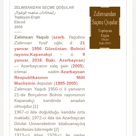
ZELIMXANDAN SEÇME QOŞULAR
زلیمخاندان سئچمه قوشولار
Toplayan-Ergin
Ebced
2005
------
Zəlimxan Yaqub
(
azərb.
Yaqubov
Zəlimxan Yusif oğlu
; d.
21
yanvar
,
1950
.
Gürcüstan
,
Bolnisi
rayonu
,
Kəpənəkçi
– ö.
9
yanvar
,
2016
.
Bakı
,
Azərbaycan
)
— Azərbaycanın xalq şairi (
2005
),
ictimai xadim.
Azərbaycan
Respublikasının Milli
Məclisinin
deputatı (
1995
-
2005
)
Zəlimxan Yaqub 1950-ci il yanvarın
21-də Borçalının Bolnisi rayonunun
Kəpənəkçi kəndində anadan
olmuşdur.[1]
1967-ci ildə doğulduğu kənddə orta
məktəbi, 1972-ci ildə isə Azərbaycan
Dövlət Universitetinin kitabxanaçılıq
fakültəsini bitirmişdir.[2]
1973-cü ildən 1978-ci ilə qədər