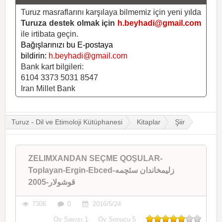
Turuz masraflarını karşılaya bilmemiz için yeni yılda
Turuza destek olmak için
h.beyhadi@gmail.com
ile irtibata geçin.
Bağışlarınızı bu E-postaya
bildirin:
h.beyhadi@gmail.com
Bank kart bilgileri:
6104 3373 5031 8547
Iran Millet Bank
Turuz - Dil ve Etimoloji Kütüphanesi
Kitaplar
Şiir
ZELIMXANDAN SEÇME QOŞULAR-
Toplayan-Ergin-Ebced-زلیمخاندان سئچمه
قوشولار-2005
7306
0
2016/5/24
Oy Sayısı
1
Oy Sonucu
5