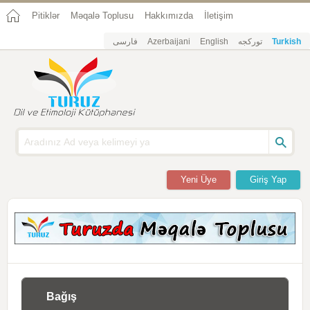
Pitiklər
Məqalə Toplusu
Hakkımızda
İletişim
فارسی
Azerbaijani
English
تورکجه
Turkish
Yeni Üye
Giriş Yap
Bağış