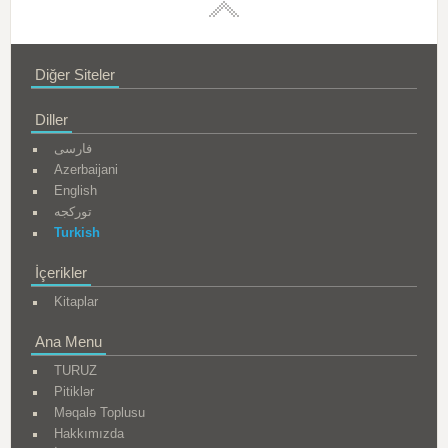
Diğer Siteler
Diller
فارسی
Azerbaijani
English
تورکجه
Turkish
İçerikler
Kitaplar
Ana Menu
TURUZ
Pitiklər
Məqalə Toplusu
Hakkımızda