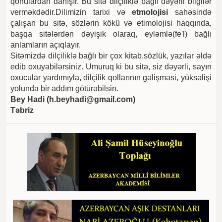
qonulardan danışır. Bu sitə dilçiliklə bağlı dəyərli bilgilər
verməkdədir.Dilimizin tarixi və
etmolojisi
sahəsində
çalışan bu sitə, sözlərin kökü və etimolojisi haqqında,
başqa sitələrdən dəyişik olaraq, eyləmlə(fe'l) bağlı
anlamların açıqlayır.
Sitəmizdə dilçiliklə bağlı bir çox kitab,sözlük, yazılar əldə
edib oxuyabilərsiniz. Umuruq ki bu sitə, siz dəyərli, sayın
oxucular yardımıyla, dilçilik qollarının gəlişməsi, yüksəlişi
yolunda bir addım götürəbilsin.
Bey Hadi (
h.beyhadi@gmail.com
)
Təbriz