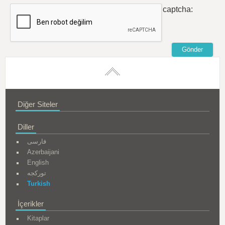
captcha:
Diğer Siteler
Diller
فارسی
Azerbaijani
English
تورکجه
Turkish
İçerikler
Kitaplar