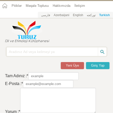
Pitiklər
Məqalə Toplusu
Hakkımızda
İletişim
فارسی
Azerbaijani
English
تورکجه
Turkish
Yeni Üye
Giriş Yap
Tam Adınız :*
E-Posta :*
Yorum :*